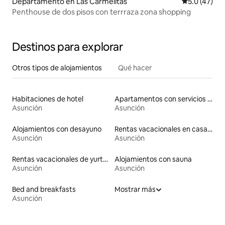
Departamento en Las Carmelitas
Calificación
5.0 (47)
Penthouse de dos pisos con terrraza zona shopping
Destinos para explorar
Otros tipos de alojamientos
Qué hacer
Habitaciones de hotel
Apartamentos con servicios incluidos vacacionales
Asunción
Asunción
Alojamientos con desayuno
Rentas vacacionales en casas de huéspedes
Asunción
Asunción
Rentas vacacionales de yurtas con jacuzzi
Alojamientos con sauna
Asunción
Asunción
Bed and breakfasts
Mostrar más
Asunción