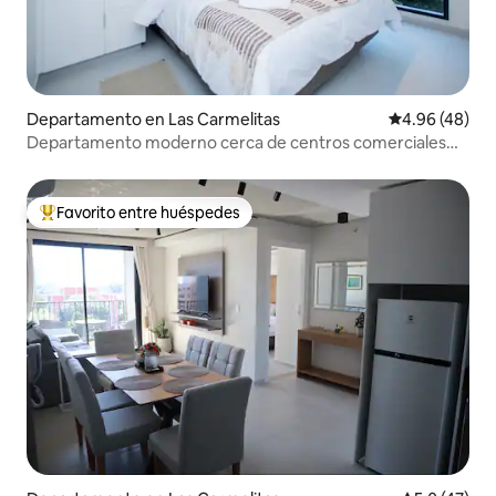
Departamento en Las Carmelitas
Calificación p
4.96 (48)
Departamento moderno cerca de centros comerciales
con alberca, gimnasio y espacio de trabajo
Favorito entre huéspedes
De los mejores en Favorito entre huéspedes