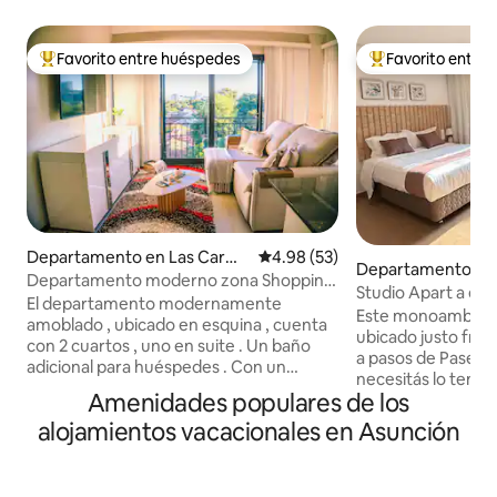
Favorito entre huéspedes
Favorito entre
De los mejores en Favorito entre huéspedes
De los mejores en
Departamento en Las Carm
Calificación promedio: 4.98 de 
4.98 (53)
Departamento en
elitas
Departamento moderno zona Shopping
litas
Studio Apart a est
del Sol
El departamento modernamente
Shopping del Sol
Este monoambient
amoblado , ubicado en esquina , cuenta
ubicado justo frent
con 2 cuartos , uno en suite . Un baño
a pasos de Paseo La Galerí
adicional para huéspedes . Con un
necesitás lo tenés cami
comodo living para disfrutar de la vista o
Amenidades populares de los
comerciales (Shopp
ver TV UHD Samsung en pantalla de 55”
Galería) - Cafeter
alojamientos vacacionales en Asunción
para trabajo o relax . Internet de 200
reconocidos (Starbu
Megas y Personal Flow con canales de
McDonald’s) - Hot
cables locales , Internacionales ,
(Sheraton, Dazzler
deportivos y de streaming . Garage