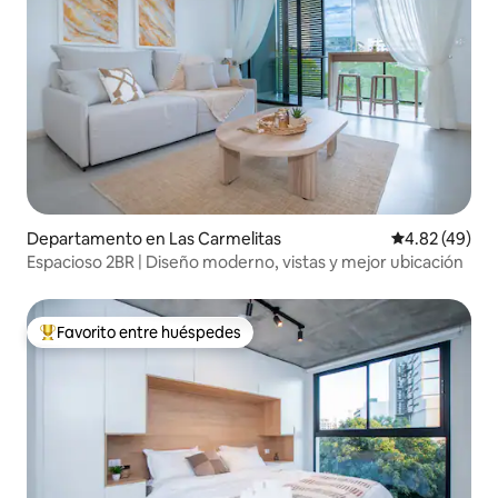
Departamento en Las Carmelitas
Calificación 
4.82 (49)
Espacioso 2BR | Diseño moderno, vistas y mejor ubicación
Favorito entre huéspedes
De los mejores en Favorito entre huéspedes