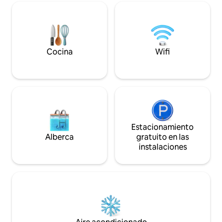
Farmacenter Carmelitas Y
techado . Una cocina completamente
viajes por trabajo 
equipada , comedor para 4 personas , y
disfrutar de una ub
lava secarropas Samsung . Cuenta con
donde podés resol
cochera propia dentro del Edificio,
techada con acceso directo al lobby y
Cocina
Wifi
ascensor . Ademas , amplió balcón
propio con parrilla . El Edificio tiene
portería 24 hs y cámaras en exterior e
interior . Y terraza para eventos con
piscina . Se encuentra a cuadras del
Shopping del Sol .
Estacionamiento
Alberca
gratuito en las
instalaciones