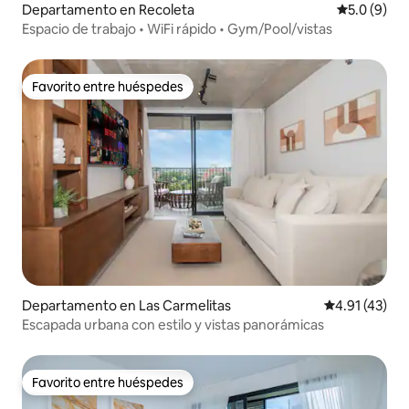
Departamento en Recoleta
Calificació
5.0 (9)
Espacio de trabajo • WiFi rápido • Gym/Pool/vistas
Favorito entre huéspedes
Favorito entre huéspedes
Departamento en Las Carmelitas
Calificación 
4.91 (43)
Escapada urbana con estilo y vistas panorámicas
Favorito entre huéspedes
Favorito entre huéspedes