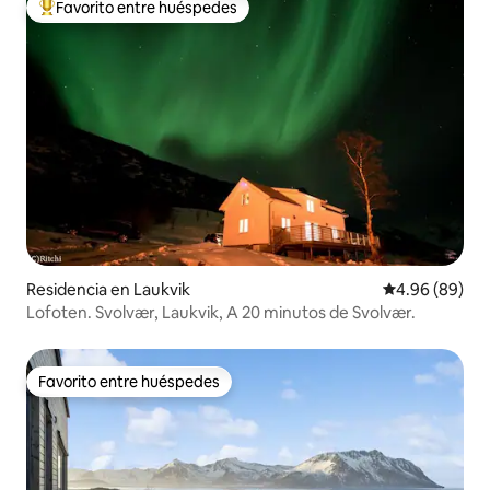
Favorito entre huéspedes
De los mejores en Favorito entre huéspedes
Residencia en Laukvik
Calificación p
4.96 (89)
Lofoten. Svolvær, Laukvik, A 20 minutos de Svolvær.
Favorito entre huéspedes
Favorito entre huéspedes