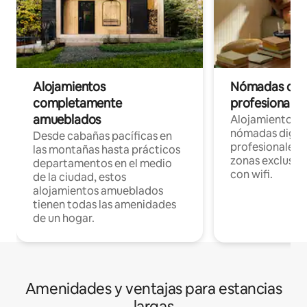
Alojamientos
Nómadas digit
completamente
profesionales 
amueblados
Alojamientos 
nómadas digita
Desde cabañas pacíficas en
profesionales d
las montañas hasta prácticos
zonas exclusiva
departamentos en el medio
con wifi.
de la ciudad, estos
alojamientos amueblados
tienen todas las amenidades
de un hogar.
Amenidades y ventajas para estancias
largas