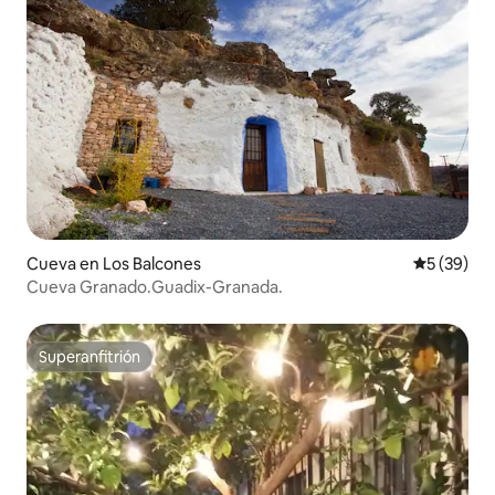
Cueva en Los Balcones
Calificaci
5 (39)
Cueva Granado.Guadix-Granada.
Superanfitrión
Superanfitrión