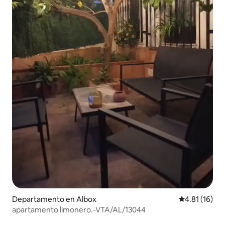
Departamento en Albox
Calificación 
4.81 (16)
apartamento limonero.-VTA/AL/13044