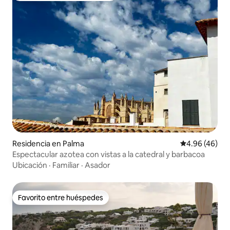
Residencia en Palma
Calificación p
4.96 (46)
Espectacular azotea con vistas a la catedral y barbacoa
Ubicación
·
Familiar
·
Asador
Favorito entre huéspedes
Favorito entre huéspedes