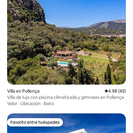
Villa en Pollença
Calificación 
4.98 (45)
Villa de lujo con piscina climatizada y gimnasio en Pollença
Valor
·
Ubicación
·
Baño
Favorito entre huéspedes
Favorito entre huéspedes