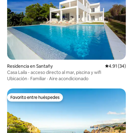
Residencia en Santañy
Calificación 
4.91 (34)
Casa Laila - acceso directo al mar, piscina y wifi
Ubicación
·
Familiar
·
Aire acondicionado
Favorito entre huéspedes
Favorito entre huéspedes