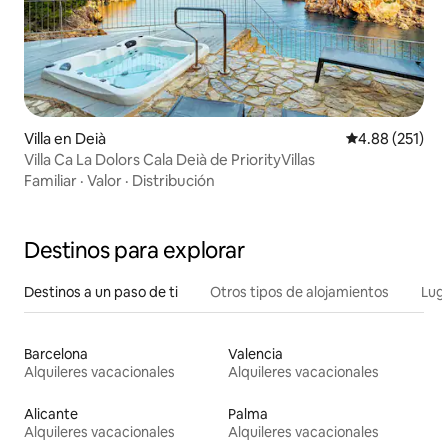
Villa en Deià
Calificación p
4.88 (251)
Villa Ca La Dolors Cala Deià de PriorityVillas
Familiar
·
Valor
·
Distribución
Destinos para explorar
Destinos a un paso de ti
Otros tipos de alojamientos
Lug
Barcelona
Valencia
Alquileres vacacionales
Alquileres vacacionales
Alicante
Palma
Alquileres vacacionales
Alquileres vacacionales