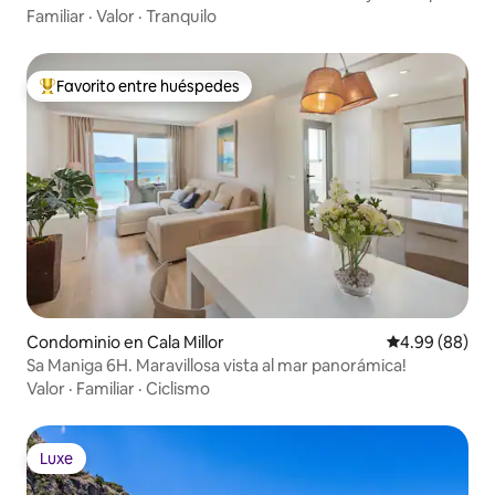
Familiar
·
Valor
·
Tranquilo
Favorito entre huéspedes
De los mejores en Favorito entre huéspedes
Condominio en Cala Millor
Calificación p
4.99 (88)
Sa Maniga 6H. Maravillosa vista al mar panorámica!
Valor
·
Familiar
·
Ciclismo
Luxe
Luxe