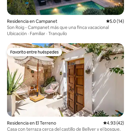
Residencia en Campanet
Calificación
5.0 (14)
Son Roig - Campanet más que una finca vacacional
Ubicación
·
Familiar
·
Tranquilo
Favorito entre huéspedes
Favorito entre huéspedes
Residencia en El Terreno
Calificación 
4.93 (42)
Casa con terraza cerca del castillo de Bellver y el bosque.