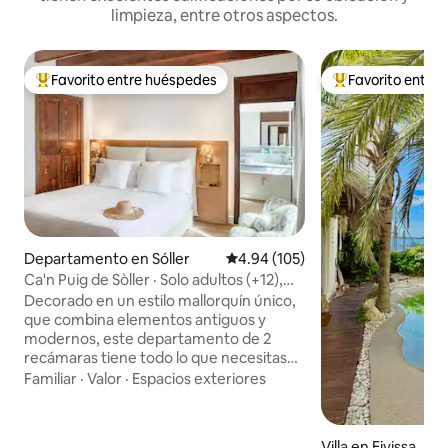
limpieza, entre otros aspectos.
Favorito entre huéspedes
Favorito entre
De los mejores en Favorito entre huéspedes
De los mejores en
Departamento en Sóller
Calificación promedio: 4.94 de 5
4.94 (105)
Ca'n Puig de Sòller · Solo adultos (+12),
apartam...
Decorado en un estilo mallorquín único,
que combina elementos antiguos y
modernos, este departamento de 2
recámaras tiene todo lo que necesitas
para tus vacaciones en la isla. Cada
Familiar
·
Valor
·
Espacios exteriores
recámara tiene su propio baño y la sala
cuenta con un cómodo sofá, un
comedor y una cocina. Perfecto para
Villa en Eivissa