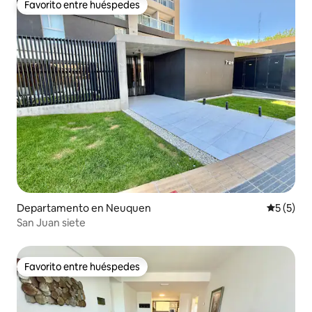
Favorito entre huéspedes
Favorito entre huéspedes
Departamento en Neuquen
Calificac
5 (5)
San Juan siete
Favorito entre huéspedes
Favorito entre huéspedes