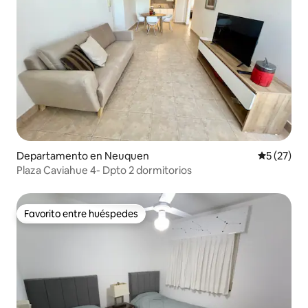
Departamento en Neuquen
Calificaci
5 (27)
Plaza Caviahue 4- Dpto 2 dormitorios
Favorito entre huéspedes
Favorito entre huéspedes