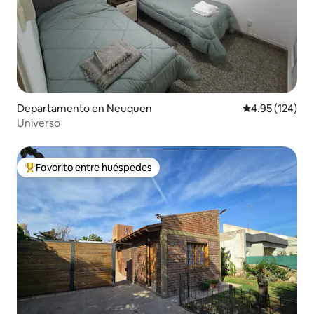
Departamento en Neuquen
Calificación p
4.95 (124)
Universo
Favorito entre huéspedes
De los mejores en Favorito entre huéspedes