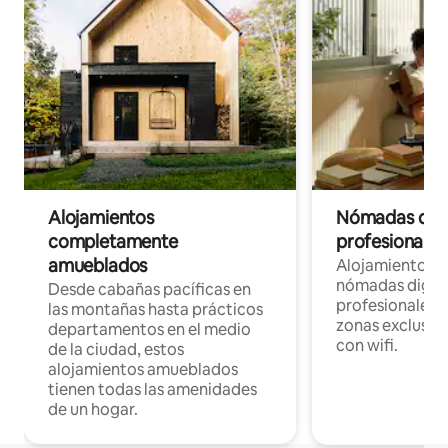
Alojamientos
Nómadas digit
completamente
profesionales 
amueblados
Alojamientos 
nómadas digita
Desde cabañas pacíficas en
profesionales d
las montañas hasta prácticos
zonas exclusiva
departamentos en el medio
con wifi.
de la ciudad, estos
alojamientos amueblados
tienen todas las amenidades
de un hogar.