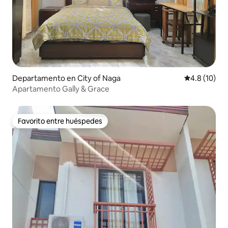
Departamento en City of Naga
Calificación
4.8 (10)
Apartamento Gally & Grace
Favorito entre huéspedes
Favorito entre huéspedes