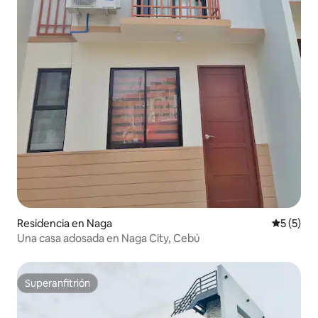
Residencia en Naga
Calificac
5 (5)
Una casa adosada en Naga City, Cebú
Superanfitrión
Superanfitrión