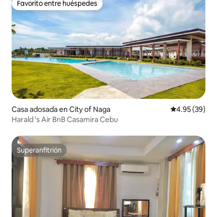
Favorito entre huéspedes
Favorito entre huéspedes
Casa adosada en City of Naga
Calificación p
4.95 (39)
Harald 's Air BnB Casamira Cebu
Superanfitrión
Superanfitrión