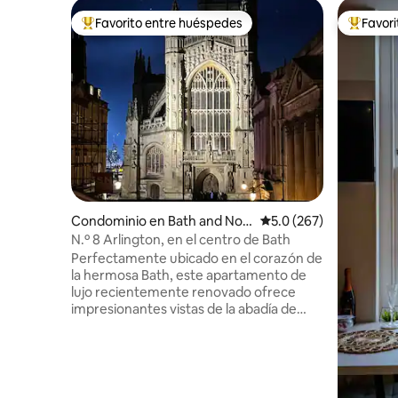
Favorito entre huéspedes
Favor
De los mejores en Favorito entre huéspedes
De los m
Condominio en Bath and Nort
Calificación promedio:
5.0 (267)
h East Somerset
N.º 8 Arlington, en el centro de Bath
Perfectamente ubicado en el corazón de
la hermosa Bath, este apartamento de
lujo recientemente renovado ofrece
impresionantes vistas de la abadía de
Bath desde todas las habitaciones y se
encuentra a pocos pasos de los
emblemáticos baños romanos. El
apartamento tiene capacidad para 4
huéspedes en 2 amplias habitaciones con