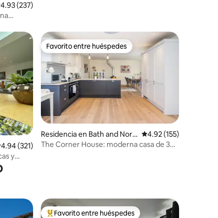
alificación promedio: 4.93 de 5; 237 evaluaciones
4.93 (237)
una
Favorito entre huéspedes
Favorito entre huéspedes
iones
Residencia en Bath and Nort
Calificación promedio: 
4.92 (155)
h East Somerset
The Corner House: moderna casa de 3
alificación promedio: 4.94 de 5; 321 evaluaciones
4.94 (321)
dormitorios en la ciudad
cas y
o
Favorito entre huéspedes
re huéspedes
De los mejores en Favorito entre huéspedes