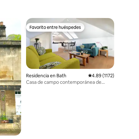
Favorito entre huéspedes
re huéspedes
Favorito entre huéspedes
Residencia en Bath
Calificación promedio: 4
4.89 (1172)
Casa de campo contemporánea de
iones
nueva construcción