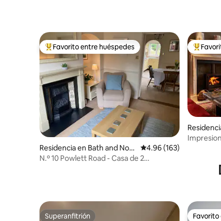
Favorito entre huéspedes
Favor
De los mejores en Favorito entre huéspedes
De los m
Residenci
h East So
Impresion
estacion
Residencia en Bath and Nort
Calificación promedio: 
4.96 (163)
Mews
h East Somerset
N.º 10 Powlett Road - Casa de 2
dormitorios, baño central
Superanfitrión
Favorito
Superanfitrión
Favorito