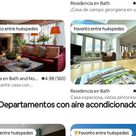
Residencia en Bath
C
¡Casa de campo georgiana en 
excelente ubicación céntrica!
ito entre huéspedes
Favorito entre huéspedes
ejores en Favorito entre huéspedes
Favorito entre huéspedes
a en Bath and Nort
Calificación promedio: 4.98 de 5; 160 evaluac
4.98 (160)
merset
ante casa con
amiento en Lansdown Crescent
4.96 de 5; 163 evaluaciones
Residencia en Bath
C
Casa espaciosa, vistas pintores
Departamentos con aire acondicionad
aparcamiento gratuito.
 entre huéspedes
Favorito entre huéspedes
 entre huéspedes
De los mejores en Favorito ent