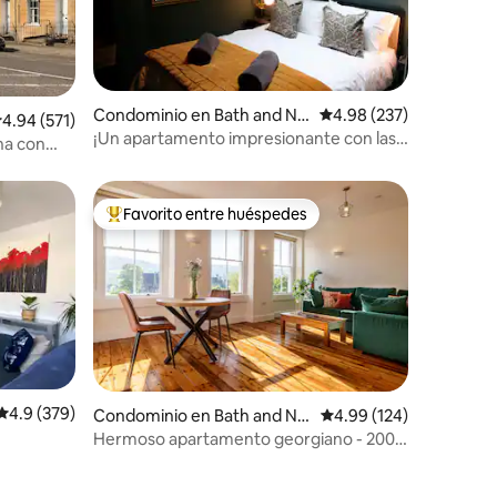
iones
Condominio en Bath and No
Calificación promedio: 
4.98 (237)
alificación promedio: 4.94 de 5; 571 evaluaciones
4.94 (571)
rth East Somerset
¡Un apartamento impresionante con las
na con
vistas más increíbles!
Favorito entre huéspedes
re huéspedes
De los mejores en Favorito entre huéspedes
Calificación promedio: 4.9 de 5; 379 evaluaciones
4.9 (379)
Condominio en Bath and No
Calificación promedio: 
4.99 (124)
rth East Somerset
Hermoso apartamento georgiano - 200
iones
d
m de la estación + Abbey