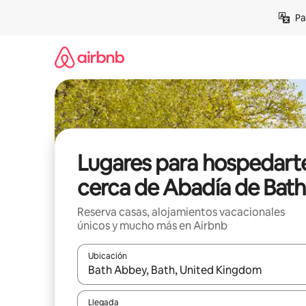
Ir
Pa
al
contenido
Lugares para hospedart
cerca de Abadía de Bath
Reserva casas, alojamientos vacacionales
únicos y mucho más en Airbnb
Ubicación
Cuando los resultados estén disponibles, podrás na
Llegada