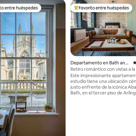
ito entre huéspedes
Favorito entre huéspedes
ejores en Favorito entre huéspedes
De los mejores en Favorito ent
Departamento en Bath and
C
North East Somerset
Retiro romántico con vistas a la
 5.0 de 5; 267 evaluaciones
Este impresionante apartament
estudio tiene una ubicación cén
justo enfrente de la icónica Ab
Bath, en el tercer piso de Arlin
House, una propiedad de époc
recientemente renovada. La ubicación
es perfecta para una escapada 
ciudad a solo un momento a pie
Thermae Spa con su piscina en 
los históricos baños romanos y
variedad de fabulosos cafés,