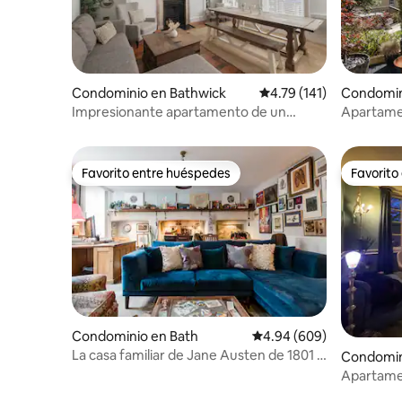
Condominio en Bathwick
Calificación promedio: 
4.79 (141)
Condomin
Impresionante apartamento de un
Apartamen
dormitorio en una ubicación céntrica.
pie de Ce
Favorito entre huéspedes
Favorito
Favorito entre huéspedes
Favorito
Condominio en Bath
Calificación promedio: 4
4.94 (609)
La casa familiar de Jane Austen de 1801 a
Condomin
1805
rth East 
Apartamen
con vista