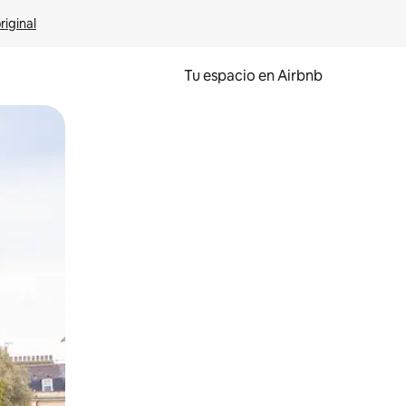
riginal
Tu espacio en Airbnb
ien tocando y deslizando la pantalla.