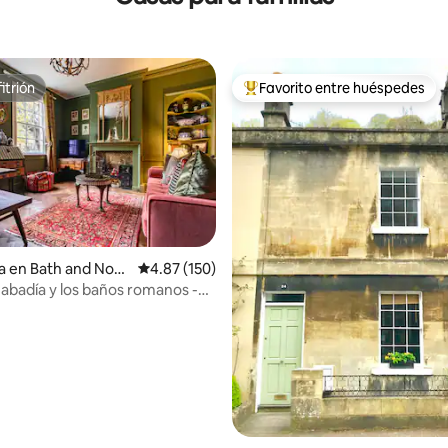
itrión
Favorito entre huéspedes
itrión
De los mejores en Favorito ent
4.98 de 5; 328 evaluaciones
a en Bath and Nort
Calificación promedio: 4.87 de 5; 150 evaluac
4.87 (150)
merset
a abadía y los baños romanos -
época