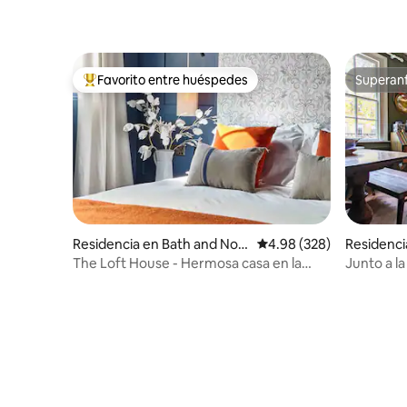
Favorito entre huéspedes
Superanf
De los mejores en Favorito entre huéspedes
Superanf
Residencia en Bath and Nort
Calificación promedio: 
4.98 (328)
Residenci
h East Somerset
h East So
The Loft House - Hermosa casa en la
Junto a l
mejor ubicación
Casa de 