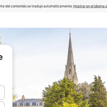
rte del contenido se tradujo automáticamente. 
Mostrar en el idioma o
e
vegar usando las teclas de las flechas hacia arriba y hacia abajo, o b