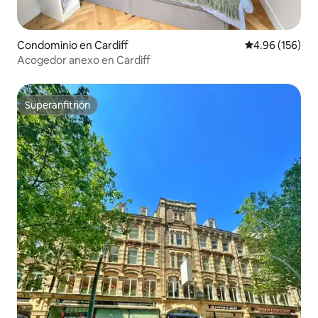
Condominio en Cardiff
Calificación pr
4.96 (156)
Acogedor anexo en Cardiff
Superanfitrión
Superanfitrión