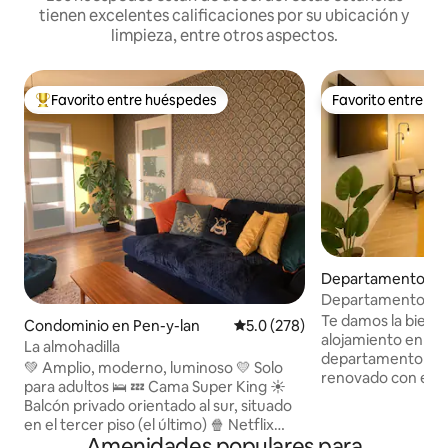
tienen excelentes calificaciones por su ubicación y
limpieza, entre otros aspectos.
Favorito entre huéspedes
Favorito entre h
De los mejores en Favorito entre huéspedes
Favorito entre h
Departamento en 
Departamento mod
recámaras para 4 
Te damos la bienv
Condominio en Pen-y-lan
Calificación promedio: 5.0 de 5
5.0 (278)
estacionamiento g
alojamiento en la c
La almohadilla
departamento de 
💚 Amplio, moderno, luminoso 💛 Solo
renovado con estil
para adultos 🛌 💤 Cama Super King ☀️
familias, amigos, c
Balcón privado orientado al sur, situado
de negocios que b
en el tercer piso (el último) 🍿 Netflix
cómodo en el cora
Amenidades populares para
para el viajero P️ Amplio estacionamiento