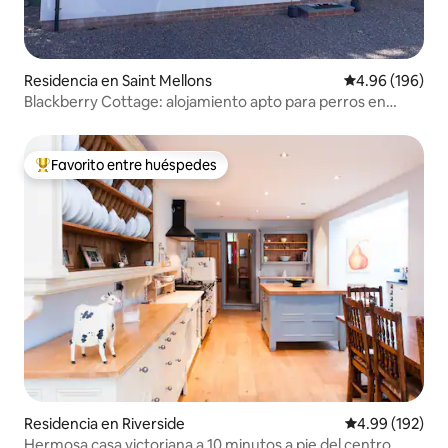
Residencia en Saint Mellons
Calificación pr
4.96 (196)
Blackberry Cottage: alojamiento apto para perros en
Cardiff
Favorito entre huéspedes
De los mejores en Favorito entre huéspedes
Residencia en Riverside
Calificación pr
4.99 (192)
Hermosa casa victoriana a 10 minutos a pie del centro