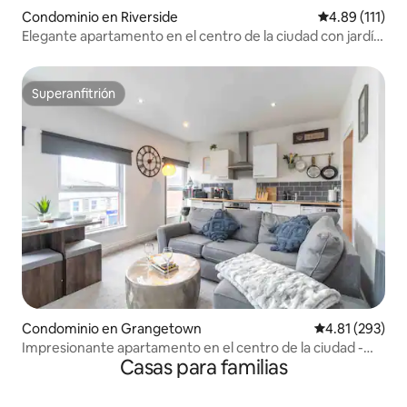
Condominio en Riverside
Calificación p
4.89 (111)
Elegante apartamento en el centro de la ciudad con jardín
y aparcamiento.
Superanfitrión
Superanfitrión
Condominio en Grangetown
Calificación p
4.81 (293)
Impresionante apartamento en el centro de la ciudad -
Casas para familias
Wifi y estacionamiento