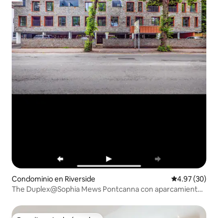
Condominio en Riverside
Calificación p
4.97 (30)
The Duplex@Sophia Mews Pontcanna con aparcamiento
gratuito