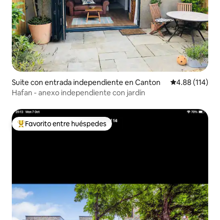
Suite con entrada independiente en Canton
Calificación p
4.88 (114)
Hafan - anexo independiente con jardín
Favorito entre huéspedes
De los mejores en Favorito entre huéspedes