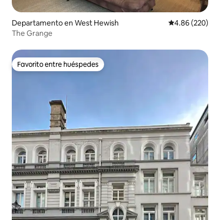
Departamento en West Hewish
Calificación pr
4.86 (220)
The Grange
Favorito entre huéspedes
Favorito entre huéspedes