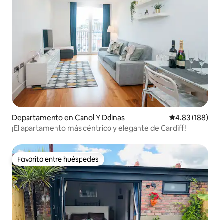
Departamento en Canol Y Ddinas
Calificación pr
4.83 (188)
¡El apartamento más céntrico y elegante de Cardiff!
Favorito entre huéspedes
Favorito entre huéspedes