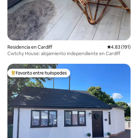
Residencia en Cardiff
Calificación p
4.83 (191)
Cwtchy House: alojamiento independiente en Cardiff
Favorito entre huéspedes
De los mejores en Favorito entre huéspedes