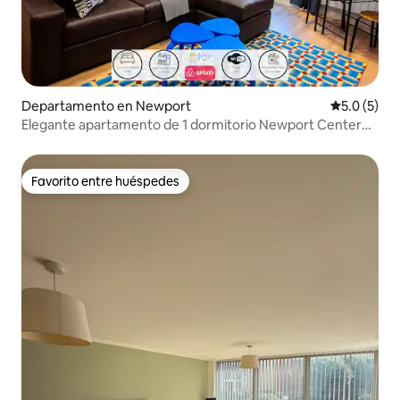
Departamento en Newport
Calificació
5.0 (5)
Elegante apartamento de 1 dormitorio Newport Center
RoyalGwentHospital
Favorito entre huéspedes
Favorito entre huéspedes