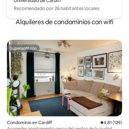
Universidad de Cardiff
Recomendado por 26 habitantes locales
Alquileres de condominios con wifi
Superanfitrión
Superanfitrión
Condominio en Cardiff
Calificación p
4.81 (129)
Acogedor apartamento cerca del centro de la ciudad