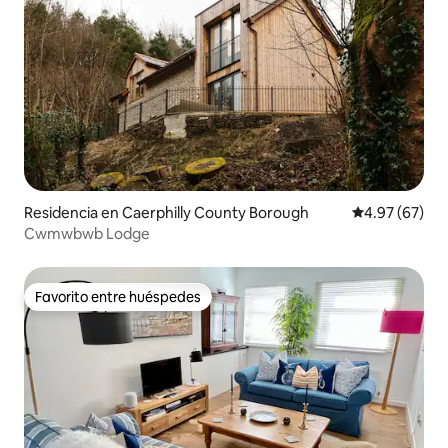
Residencia en Caerphilly County Borough
Calificación p
4.97 (67)
Cwmwbwb Lodge
Favorito entre huéspedes
Favorito entre huéspedes