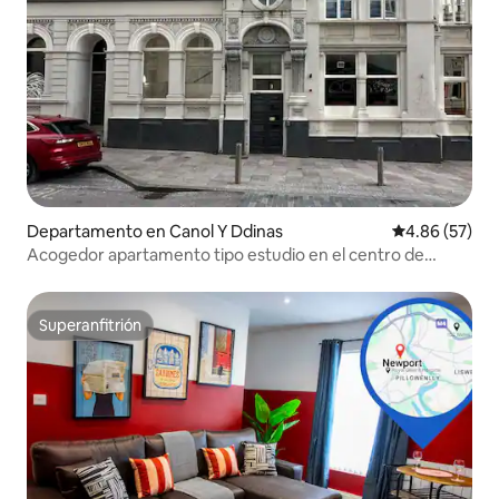
Departamento en Canol Y Ddinas
Calificación p
4.86 (57)
Acogedor apartamento tipo estudio en el centro de
Cardiff
Superanfitrión
Superanfitrión