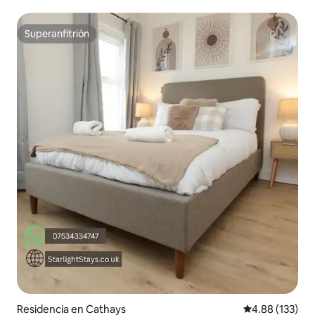
Superanfitrión
Superanfitrión
Residencia en Cathays
Calificación p
4.88 (133)