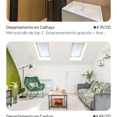
Departamento en Cathays
Calificación 
4.75 (12)
Mini estudio de lujo 2 · Estacionamiento gratuito + Aire
acondicionado
Departamento en Canton
Calificación 
4.65 (17)