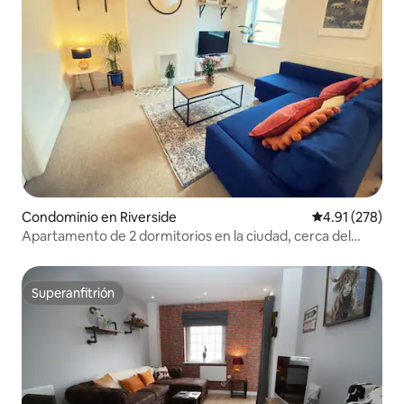
Condominio en Riverside
Calificación p
4.91 (278)
Apartamento de 2 dormitorios en la ciudad, cerca del
estadio, con capacidad para 6 personas y aparcamiento
gratuito
Superanfitrión
Superanfitrión