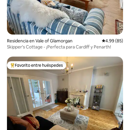
Residencia en Vale of Glamorgan
Calificación p
4.99 (85)
Skipper's Cottage - ¡Perfecta para Cardiff y Penarth!
Favorito entre huéspedes
De los mejores en Favorito entre huéspedes