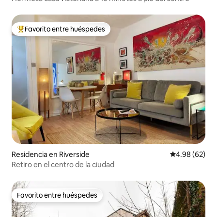
Favorito entre huéspedes
De los mejores en Favorito entre huéspedes
Residencia en Riverside
Calificación p
4.98 (62)
Retiro en el centro de la ciudad
Favorito entre huéspedes
Favorito entre huéspedes