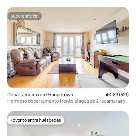
Superanfitrión
Superanfitrión
Departamento en Grangetown
Calificación p
4.83 (521)
Hermoso departamento frente al agua de 2 recámaras y 2
baños con balcón y TV de 55"
Favorito entre huéspedes
Favorito entre huéspedes