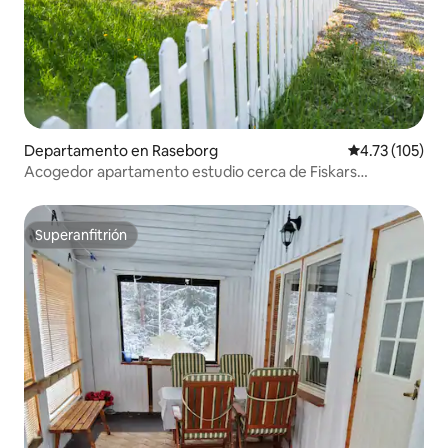
Departamento en Raseborg
Calificación p
4.73 (105)
Acogedor apartamento estudio cerca de Fiskars
Ironworks
Superanfitrión
Superanfitrión