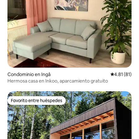
Condominio en Ingå
Calificación 
4.81 (81)
Hermosa casa en Inkoo, aparcamiento gratuito
Favorito entre huéspedes
Favorito entre huéspedes