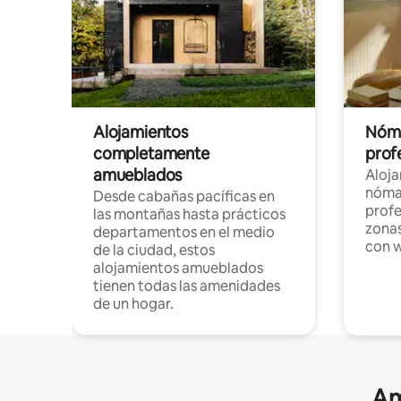
Alojamientos
Nóma
completamente
profe
amueblados
Aloj
nómad
Desde cabañas pacíficas en
profe
las montañas hasta prácticos
zonas
departamentos en el medio
con w
de la ciudad, estos
alojamientos amueblados
tienen todas las amenidades
de un hogar.
Am