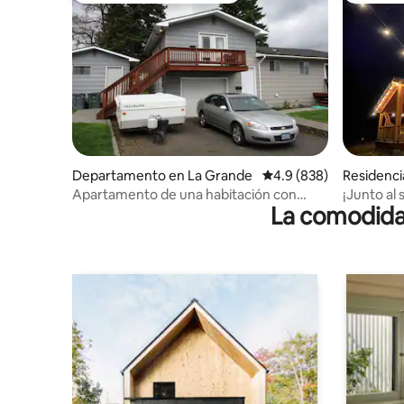
Departamento en La Grande
Calificación promedio:
4.9 (838)
Residenci
Apartamento de una habitación con
¡Junto al
La comodidad
cama queen, baño y entrada privada
área recr