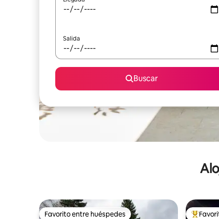
Salida
Buscar
Alo
Favorito entre huéspedes
Favor
Favorito entre huéspedes
De los m