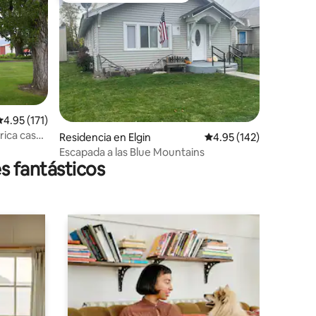
alificación promedio: 4.95 de 5; 171 evaluaciones
4.95 (171)
órica casa
iones
Residencia en Elgin
Calificación promedio: 
4.95 (142)
Escapada a las Blue Mountains
s fantásticos