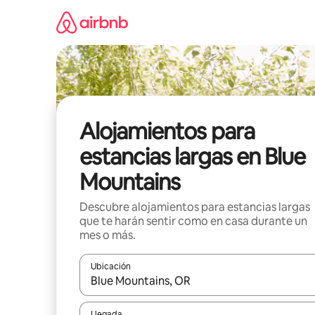
Ir
al
contenido
Alojamientos para
estancias largas en Blue
Mountains
Descubre alojamientos para estancias largas
que te harán sentir como en casa durante un
mes o más.
Ubicación
Cuando los resultados estén disponibles, podrás na
Llegada