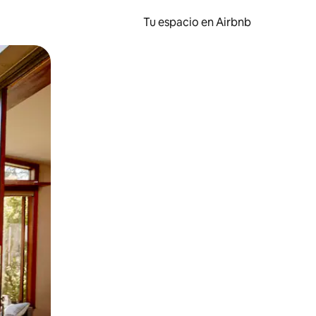
Tu espacio en Airbnb
ien tocando y deslizando la pantalla.