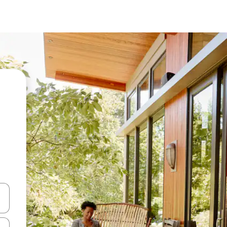
vegar usando las teclas de las flechas hacia arriba y hacia abajo, o b