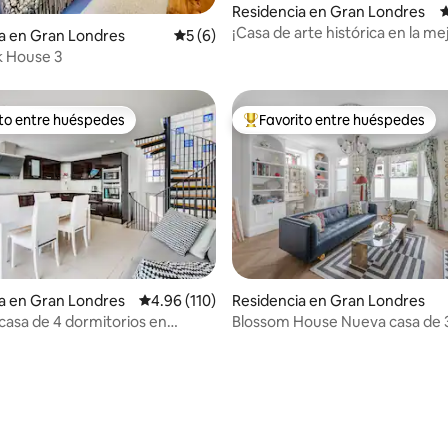
 4.93 de 5; 30 evaluaciones
Residencia en Gran Londres
C
¡Casa de arte histórica en la me
a en Gran Londres
Calificación promedio: 5 de 5; 6 evaluac
5 (6)
ubicación de Londres!
k House 3
ito entre huéspedes
Favorito entre huéspedes
ejores en Favorito entre huéspedes
De los mejores en Favorito ent
 4.98 de 5; 45 evaluaciones
a en Gran Londres
Calificación promedio: 4.96 de 5; 110 evaluac
4.96 (110)
Residencia en Gran Londres
asa de 4 dormitorios en
Blossom House Nueva casa de 
idge junto a Hyde Park
dormitorios en Barons Court