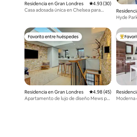
Residencia en Gran Londres
Calificación promedio:
4.93 (30)
Casa adosada única en Chelsea para
Residenci
parejas
Hyde Par
Favorito entre huéspedes
Favor
Favorito entre huéspedes
De los m
Residencia en Gran Londres
Calificación promedio:
4.98 (45)
Residenci
Apartamento de lujo de diseño Mews por
Moderna c
Hyde Park Notting Hill
Knightsbr