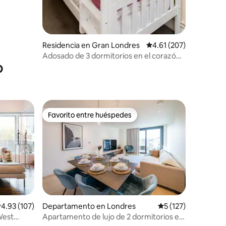
Residencia en Gran Londres
Calificación promedio: 
4.61 (207)
Adosado de 3 dormitorios en el corazón
o
de Westminster
Favorito entre huéspedes
re huéspedes
Favorito entre huéspedes
iones
alificación promedio: 4.93 de 5; 107 evaluaciones
4.93 (107)
Departamento en Londres
Calificación promed
5 (127)
West
Apartamento de lujo de 2 dormitorios en