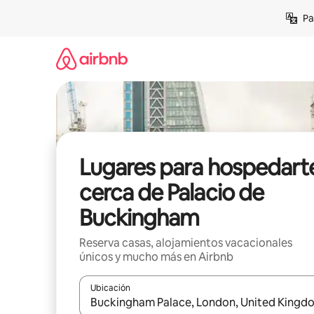
Ir
Pa
al
contenido
Lugares para hospedart
cerca de Palacio de
Buckingham
Reserva casas, alojamientos vacacionales
únicos y mucho más en Airbnb
Ubicación
Cuando los resultados estén disponibles, podrás na