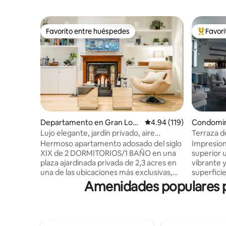
Favorito entre huéspedes
Favor
Favorito entre huéspedes
De los m
Departamento en Gran Lon
Calificación promedio: 
4.94 (119)
Condomin
dres
s
Lujo elegante, jardín privado, aire
Terraza d
acondicionado y extras
+ balcón 
Hermoso apartamento adosado del siglo
Impresion
XIX de 2 DORMITORIOS/1 BAÑO en una
superior 
plaza ajardinada privada de 2,3 acres en
vibrante 
una de las ubicaciones más exclusivas,
superficie
seguras y convenientes de Londres para
apartame
Amenidades populares p
recorrer los principales sitios. Estaciones
cuenta co
de metro, tren y autobús/autocar de
elegantes
Victoria, autobuses turísticos, cafeterías,
de estar 
pubs, restaurantes, tiendas de comida y
tamaño ki