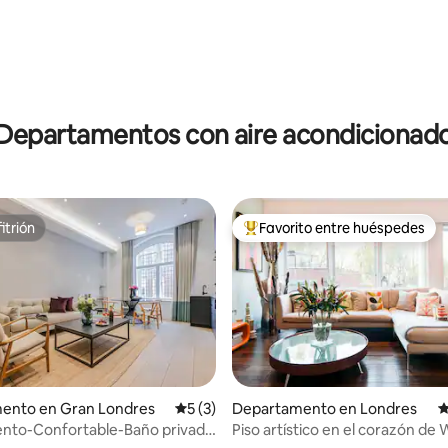
Departamentos con aire acondicionad
itrión
Favorito entre huéspedes
itrión
De los mejores en Favorito ent
ento en Gran Londres
Calificación promedio: 5 de 5; 3 evaluac
5 (3)
Departamento en Londres
C
nto-Confortable-Baño privado
Piso artístico en el corazón de 