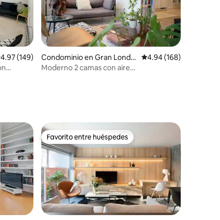
iones
Condominio en Gran Londr
Calificación promedio: 
4.94 (168)
alificación promedio: 4.97 de 5; 149 evaluaciones
4.97 (149)
es
Moderno 2 camas con aire
on
acondicionado | Conserje las 24 horas |
Centro de Londres
Favorito entre huéspedes
re huéspedes
Favorito entre huéspedes