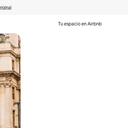
riginal
Tu espacio en Airbnb
ien tocando y deslizando la pantalla.