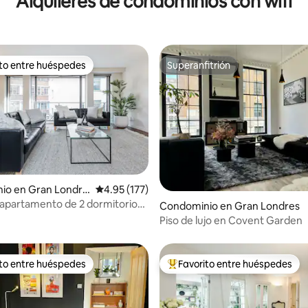
Alquileres de condominios con wifi
ito entre huéspedes
Superanfitrión
ejores en Favorito entre huéspedes
Superanfitrión
 4.97 de 5; 31 evaluaciones
io en Gran Londre
Calificación promedio: 4.95 de 5; 177 evaluac
4.95 (177)
apartamento de 2 dormitorios
Condominio en Gran Londres
n en Oxford Street
Piso de lujo en Covent Garden
ito entre huéspedes
Favorito entre huéspedes
ejores en Favorito entre huéspedes
De los mejores en Favorito ent