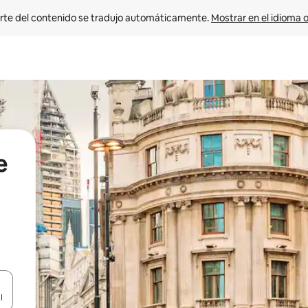
rte del contenido se tradujo automáticamente. 
Mostrar en el idioma o
e
vegar usando las teclas de las flechas hacia arriba y hacia abajo, o b