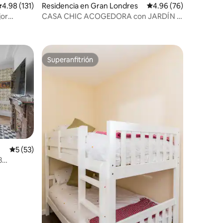
alificación promedio: 4.98 de 5; 131 evaluaciones
4.98 (131)
Residencia en Gran Londres
Calificación promedio:
4.96 (76)
jor
CASA CHIC ACOGEDORA con JARDÍN -
iones
Nuevo anuncio
Superanfitrión
re huéspedes
Superanfitrión
iones
Calificación promedio: 5 de 5; 53 evaluaciones
5 (53)
3