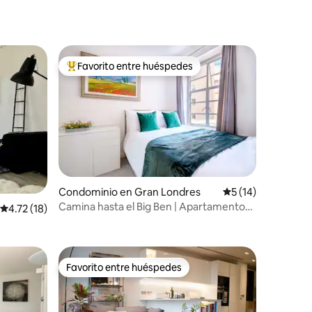
Favorito entre huéspedes
De los mejores en Favorito entre huéspedes
iones
Condominio en Gran Londres
Calificación prome
5 (14)
Camina hasta el Big Ben | Apartamento
Calificación promedio: 4.72 de 5; 18 evaluaciones
4.72 (18)
cerca del parque de St James
Favorito entre huéspedes
re huéspedes
Favorito entre huéspedes