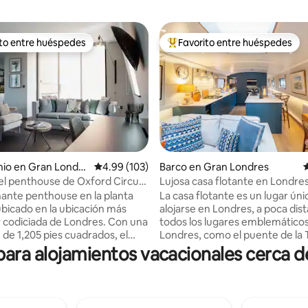
ito entre huéspedes
Favorito entre huéspedes
ejores en Favorito entre huéspedes
De los mejores en Favorito ent
4.94 de 5; 119 evaluaciones
io en Gran Londre
Calificación promedio: 4.99 de 5; 103 evaluac
4.99 (103)
Barco en Gran Londres
C
el penthouse de Oxford Circus
Lujosa casa flotante en Londre
+ aire acondicionado + ascensor
ante penthouse en la planta
La casa flotante es un lugar úni
ubicado en la ubicación más
alojarse en Londres, a poca dis
y codiciada de Londres. Con una
todos los lugares emblemático
 de 1,205 pies cuadrados, el
Londres, como el puente de la T
nto bellamente diseñado
Torre de Londres (a 5 minutos en
ara alojamientos vacacionales cerca d
n 2 amplios dormitorios, 2
barco está amarrado dentro de
 baños (uno en suite) y una sala
puerto deportivo, lo que signif
de planta abierta con sofá cama
hay un movimiento muy limitad
ng en el Reino Unido.
barco en el agua. La casa flotante está