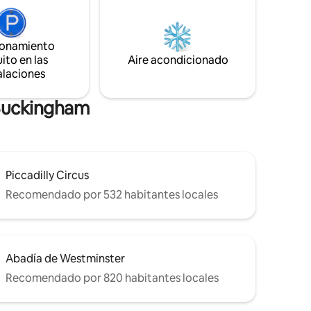
s
orgánicos y tiendas de antigüedades. A
do Wifi
menos de 18 minutos a pie de Harrods, el
 servicios
Palacio de Buckingham y Battersea Park.
 camas
ionamiento
Ten en cuenta que este departamento
adores en
ito en las
Aire acondicionado
está en el último piso sin elevador
a opción
alaciones
(aproximadamente 5 tramos de
escaleras).
 Buckingham
Piccadilly Circus
Recomendado por 532 habitantes locales
Abadía de Westminster
Recomendado por 820 habitantes locales