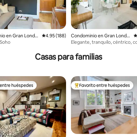
io en Gran Londre
Calificación promedio: 4.95 de 5; 188 evaluac
4.95 (188)
Condominio en Gran Londre
C
s
 Soho
Elegante, tranquilo, céntrico, c
 4.83 de 5; 89 evaluaciones
conservatorio, tamaño XL, en
Paddington
Casas para familias
 entre huéspedes
Favorito entre huéspedes
 entre huéspedes
De los mejores en Favorito ent