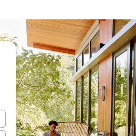
vegar usando las teclas de las flechas hacia arriba y hacia abajo, o b