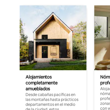
Alojamientos
Nóma
completamente
profe
amueblados
Aloj
nómad
Desde cabañas pacíficas en
profe
las montañas hasta prácticos
zonas
departamentos en el medio
con w
de la ciudad, estos