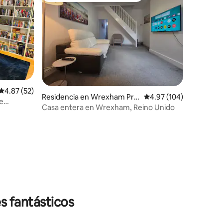
Calificación promedio: 4.87 de 5; 52 evaluaciones
4.87 (52)
Residencia en Wrexham Prin
Calificación promedio: 
4.97 (104)
e
cipal Area
Casa entera en Wrexham, Reino Unido
iones
s fantásticos