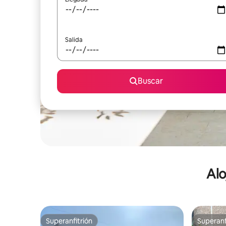
Salida
Buscar
Alo
Superanfitrión
Superanf
Superanfitrión
Superanf