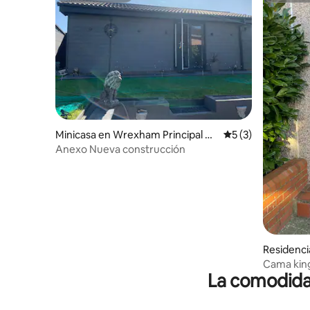
Minicasa en Wrexham Principal Ar
Calificación prome
5 (3)
ea
Anexo Nueva construcción
Residenc
cipal Area
Cama king
La comodidad
minutos d