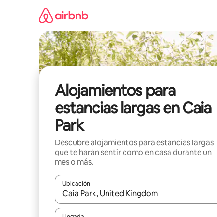
Ir
al
contenido
Alojamientos para
estancias largas en Caia
Park
Descubre alojamientos para estancias largas
que te harán sentir como en casa durante un
mes o más.
Ubicación
Cuando los resultados estén disponibles, podrás na
Llegada