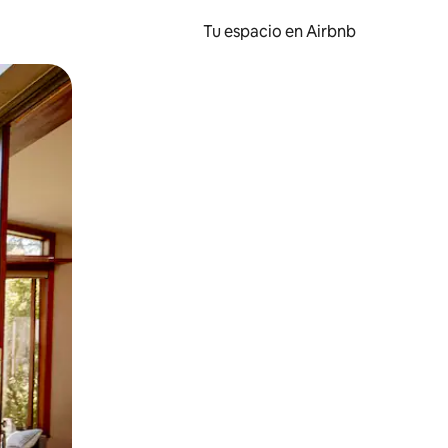
Tu espacio en Airbnb
ien tocando y deslizando la pantalla.