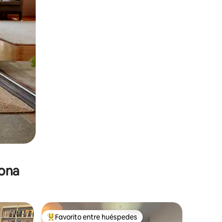
zona
Favorito entre huéspedes
De los mejores en Favorito entre huéspedes