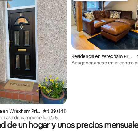
Residencia en Wrexham Princ
dio: 5 de 5; 3 evaluaciones
ipal Area
Acogedor anexo en el centro d
Wrexham
ia en Wrexham Prin
Calificación promedio: 4.89 de 5; 141 evaluac
4.89 (141)
, casa de campo de lujo/a 5
 de un hogar y unos precios mensuale
el centro de la ciudad