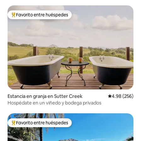
Favorito entre huéspedes
De los mejores en Favorito entre huéspedes
Estancia en granja en Sutter Creek
Calificación pr
4.98 (256)
Hospédate en un viñedo y bodega privados
Favorito entre huéspedes
De los mejores en Favorito entre huéspedes