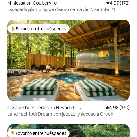
Minicasa en Coulterville
Calificación p
4.97 (172)
Escapada glamping de diseño cerca de Yosemite #1
Favorito entre huéspedes
De los mejores en Favorito entre huéspedes
Casa de huéspedes en Nevada City
Calificación pr
4.98 (170)
Land Yacht AirDream con jacuzzi y acceso a Creek
Favorito entre huéspedes
De los mejores en Favorito entre huéspedes