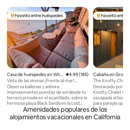
Favorito entre huéspedes
Favorito entre
De los mejores en Favorito entre huéspedes
De los mejores en
Casa de huéspedes en Whit
Calificación promedio: 4.99 de 5
4.99 (185)
Cabaña en Grovel
ethorn
Vista de las sirenas ¡Frente al mar!
The Knotty Chalet
Hermoso Se admiten mascotas
Observa ballenas y admira
Destacado por Con
impresionantes puestas de sol desde tu
Knotty Chalet es 
terraza privada en el acantilado, sobre la
escapada al bosqu
hermosa playa Black Sands en la Lost
para parejas que a
Amenidades populares de los
Coast. Mermaids View se encuentra
durante el día y la
justo en el borde de los acantilados, con
Recorre los sende
alojamientos vacacionales en California
una vista panorámica de todas las
Yosemite, luego s
ballenas y de las olas que rompen a sus
bajo los pinos, acu