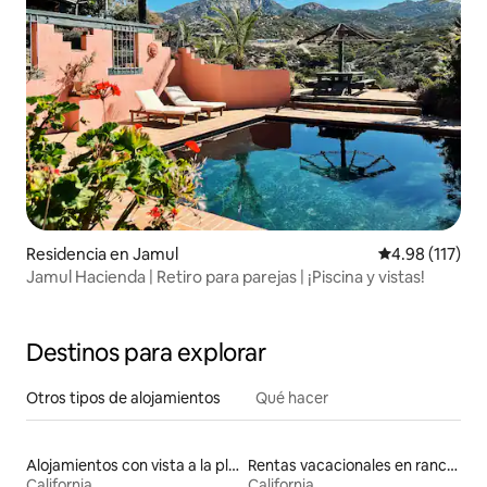
Residencia en Jamul
Calificación p
4.98 (117)
Jamul Hacienda | Retiro para parejas | ¡Piscina y vistas!
Destinos para explorar
Otros tipos de alojamientos
Qué hacer
Alojamientos con vista a la playa
Rentas vacacionales en ranchos
California
California