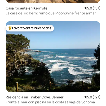
Casa rodante en Kernville
Calificación 
5.0 (157)
La casa del río Kern: remolque MoonShine frente al mar
Favorito entre huéspedes
De los mejores en Favorito entre huéspedes
Residencia en Timber Cove, Jenner
Calificación 
5.0 (127)
Frente al mar con piscina en la costa salvaje de Sonoma