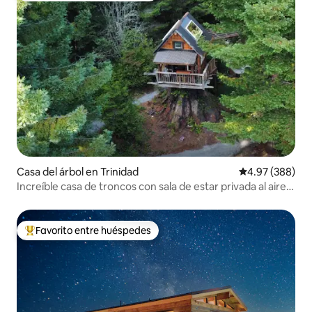
Casa del árbol en Trinidad
Calificación pr
4.97 (388)
Increíble casa de troncos con sala de estar privada al aire
libre.
Favorito entre huéspedes
De los mejores en Favorito entre huéspedes