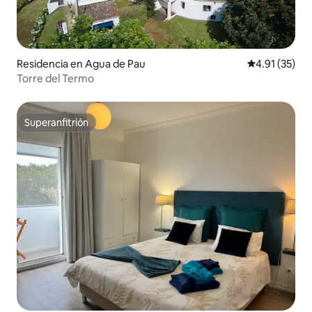
Residencia en Agua de Pau
Calificación 
4.91 (35)
Torre del Termo
Superanfitrión
Superanfitrión