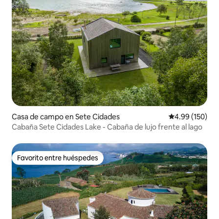
Casa de campo en Sete Cidades
Calificación pr
4.99 (150)
Cabaña Sete Cidades Lake - Cabaña de lujo frente al lago
Favorito entre huéspedes
Favorito entre huéspedes