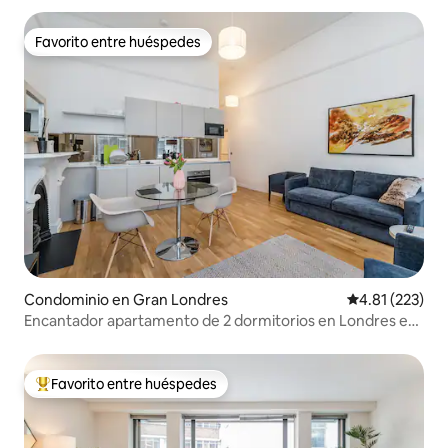
Favorito entre huéspedes
Favorito entre huéspedes
Condominio en Gran Londres
Calificación p
4.81 (223)
Encantador apartamento de 2 dormitorios en Londres en
alquiler.
Favorito entre huéspedes
De los mejores en Favorito entre huéspedes