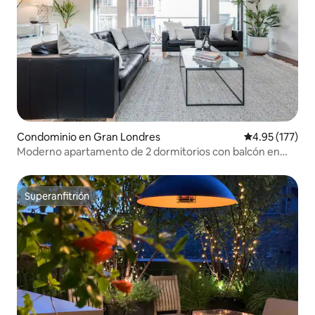
Condominio en Gran Londres
Calificación p
4.95 (177)
Moderno apartamento de 2 dormitorios con balcón en
Oxford Street
Superanfitrión
Superanfitrión