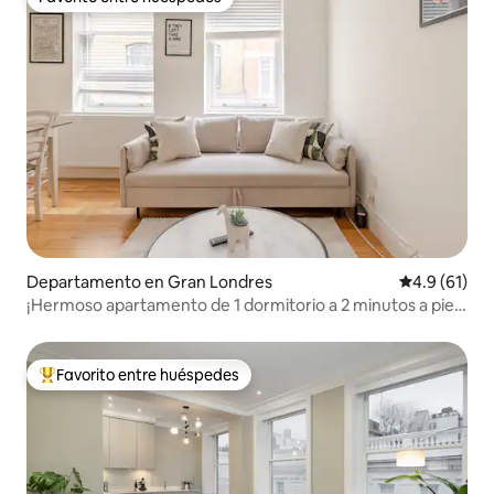
Favorito entre huéspedes
Departamento en Gran Londres
Calificación
4.9 (61)
¡Hermoso apartamento de 1 dormitorio a 2 minutos a pie
de la estación de Camden!
Favorito entre huéspedes
De los mejores en Favorito entre huéspedes