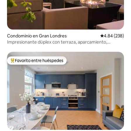
Condominio en Gran Londres
Calificación pr
4.84 (238)
Impresionante dúplex con terraza, aparcamiento,
barbacoa, 3 dormitorios y baño
Favorito entre huéspedes
De los mejores en Favorito entre huéspedes