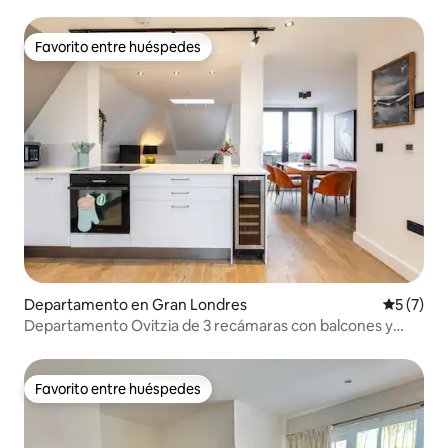
Favorito entre huéspedes
Favorito entre huéspedes
Departamento en Gran Londres
Calificac
5 (7)
Departamento Ovitzia de 3 recámaras con balcones y
baños privados
Favorito entre huéspedes
Favorito entre huéspedes