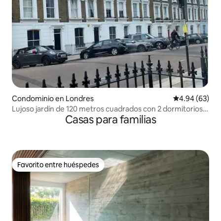
Condominio en Londres
Calificación p
4.94 (63)
Lujoso jardín de 120 metros cuadrados con 2 dormitorios
Casas para familias
en Primrose Hill
Favorito entre huéspedes
Favorito entre huéspedes