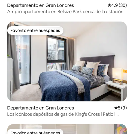
Departamento en Gran Londres
Calificación
4.9 (30)
Amplio apartamento en Belsize Park cerca de la estación
Favorito entre huéspedes
Favorito entre huéspedes
Departamento en Gran Londres
Calificac
5 (9)
Los icónicos depósitos de gas de King's Cross | Patio |
Descargas de carbón
Favorito entre huéspedes