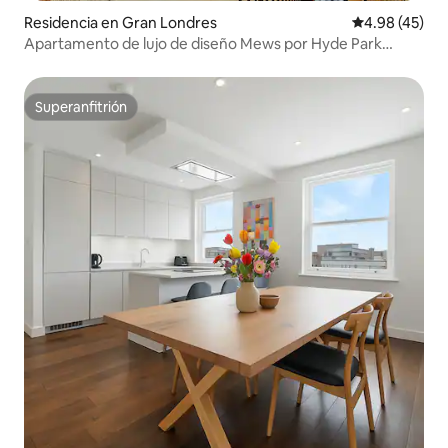
Residencia en Gran Londres
Calificación 
4.98 (45)
Apartamento de lujo de diseño Mews por Hyde Park
Notting Hill
Superanfitrión
Superanfitrión