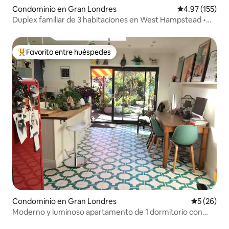
Condominio en Gran Londres
Calificación p
4.97 (155)
Duplex familiar de 3 habitaciones en West Hampstead •
3 líneas de metro
Favorito entre huéspedes
De los mejores en Favorito entre huéspedes
Condominio en Gran Londres
Calificaci
5 (26)
Moderno y luminoso apartamento de 1 dormitorio con
jardín, excelente transporte