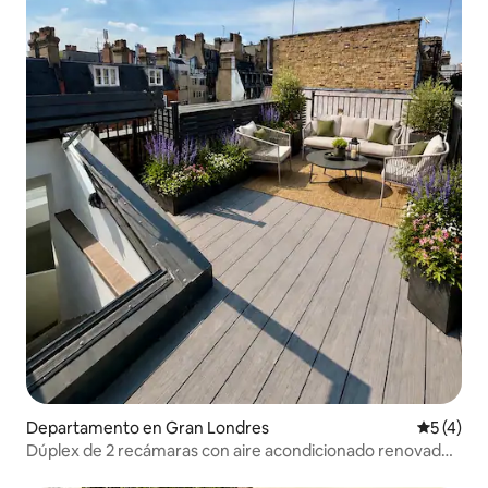
Departamento en Gran Londres
Calificac
5 (4)
Dúplex de 2 recámaras con aire acondicionado renovado
en la azotea | Museo Británico