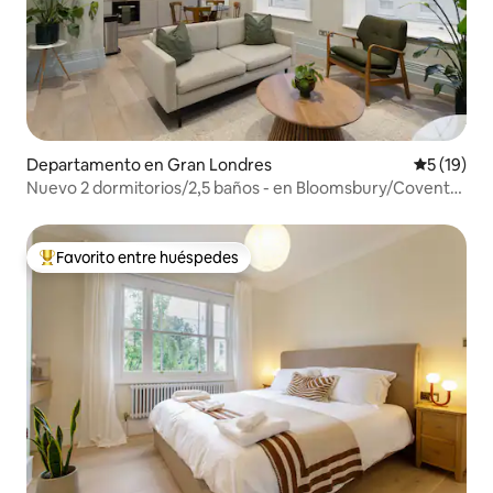
Departamento en Gran Londres
Calificaci
5 (19)
Nuevo 2 dormitorios/2,5 baños - en Bloomsbury/Covent
Gdn
Favorito entre huéspedes
De los mejores en Favorito entre huéspedes