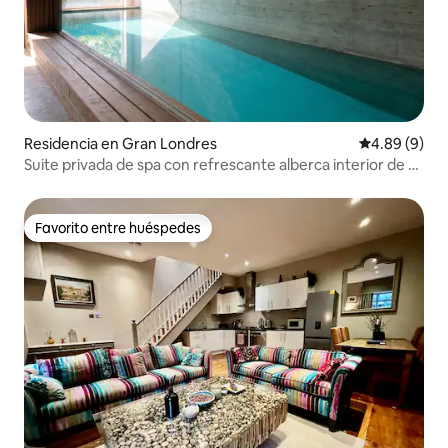
Residencia en Gran Londres
Calificación
4.89 (9)
Suite privada de spa con refrescante alberca interior de 12
m
Favorito entre huéspedes
Favorito entre huéspedes