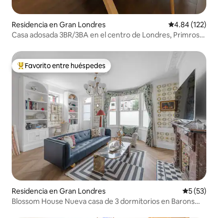
Residencia en Gran Londres
Calificación p
4.84 (122)
Casa adosada 3BR/3BA en el centro de Londres, Primrose
Hill
Favorito entre huéspedes
De los mejores en Favorito entre huéspedes
Residencia en Gran Londres
Calificaci
5 (53)
Blossom House Nueva casa de 3 dormitorios en Barons
Court