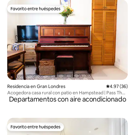
Favorito entre huéspedes
Favorito entre huéspedes
Residencia en Gran Londres
Calificación p
4.97 (36)
Acogedora casa rural con patio en Hampstead | Pass The
Departamentos con aire acondicionado
Key
Favorito entre huéspedes
Favorito entre huéspedes