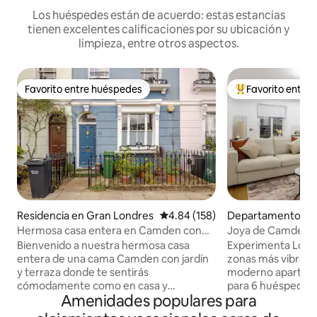
Los huéspedes están de acuerdo: estas estancias
tienen excelentes calificaciones por su ubicación y
limpieza, entre otros aspectos.
Favorito entre huéspedes
Favorito entre
Favorito entre huéspedes
De los mejores en
Residencia en Gran Londres
Calificación promedio: 4.84 de 5
4.84 (158)
Departamento en
res
Hermosa casa entera en Camden con
Joya de Camden ce
jardín y terraza
Bienvenido a nuestra hermosa casa
Experimenta Lond
entera de una cama Camden con jardín
zonas más vibrant
y terraza donde te sentirás
moderno apartame
cómodamente como en casa y
para 6 huéspedes y
Amenidades populares para
experimentarás la ciudad como un
mundialmente fa
habitante más. A solo 8 minutos a pie de
y Camden Lock Mar