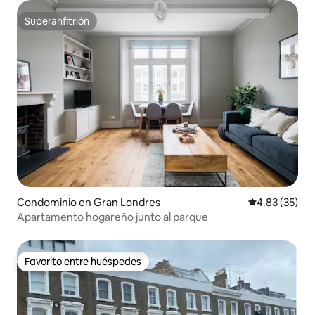
Superanfitrión
Superanfitrión
Condominio en Gran Londres
Calificación 
4.83 (35)
Apartamento hogareño junto al parque
Favorito entre huéspedes
Favorito entre huéspedes