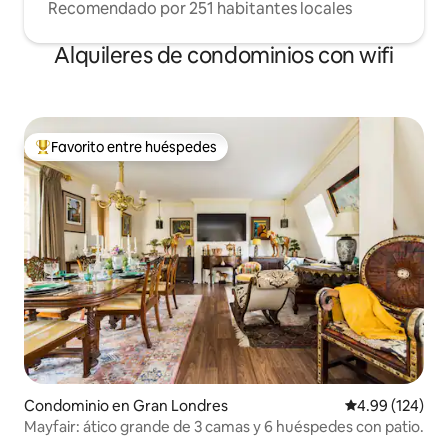
Recomendado por 251 habitantes locales
Alquileres de condominios con wifi
Favorito entre huéspedes
De los mejores en Favorito entre huéspedes
Condominio en Gran Londres
Calificación pr
4.99 (124)
Mayfair: ático grande de 3 camas y 6 huéspedes con patio.