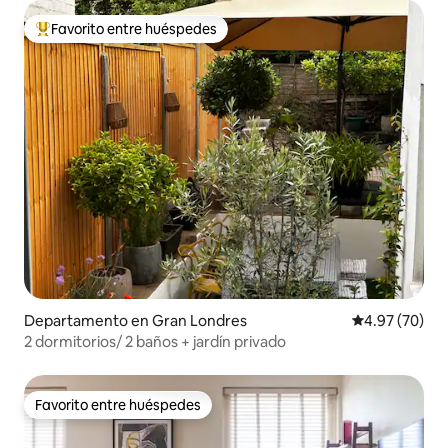
Favorito entre huéspedes
De los mejores en Favorito entre huéspedes
Departamento en Gran Londres
Calificación p
4.97 (70)
2 dormitorios/ 2 baños + jardín privado
Favorito entre huéspedes
Favorito entre huéspedes