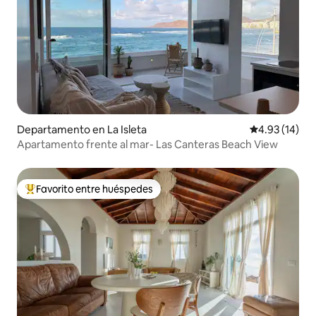
Departamento en La Isleta
Calificación 
4.93 (14)
Apartamento frente al mar- Las Canteras Beach View
Favorito entre huéspedes
De los mejores en Favorito entre huéspedes