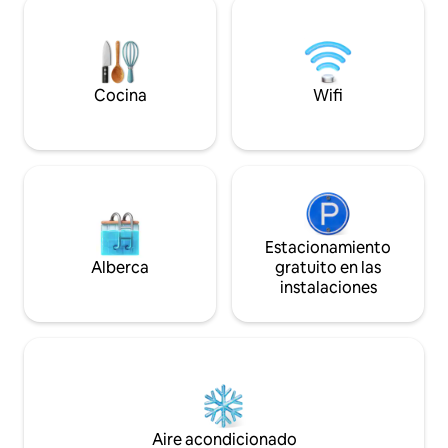
privado para 2 autos y un elevador para
famosa Playa del 
facilitar el acceso a los 3 pisos. Una
relajado debido a
escapada de lujo y tranquilidad con
de sol y las compet
impresionantes atardeceres y total
privacidad.
Cocina
Wifi
Estacionamiento
Alberca
gratuito en las
instalaciones
Aire acondicionado