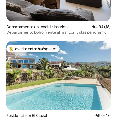
Departamento en Icod de los Vinos
Calificación 
4.94 (18)
Departamento boho frente al mar con vistas panorámicas
a la bahía
Favorito entre huéspedes
De los mejores en Favorito entre huéspedes
Residencia en El Sauzal
Calificación
5.0 (13)