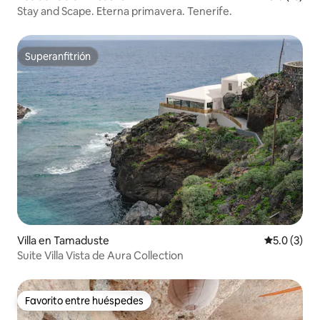
Stay and Scape. Eterna primavera. Tenerife.
Superanfitrión
Superanfitrión
Villa en Tamaduste
Calificació
5.0 (3)
Suite Villa Vista de Aura Collection
Favorito entre huéspedes
Favorito entre huéspedes