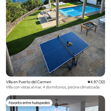
Villa en Puerto del Carmen
Calificación 
4.97 (32)
Villa con vistas al mar, 4 dormitorios, piscina climatizada.
Favorito entre huéspedes
Favorito entre huéspedes