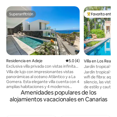
Superanfitrión
Favorito entre
Superanfitrión
De los mejores en
Residencia en Adeje
Calificación promedio: 5.0 de
5.0 (4)
Villa en Los Realej
Exclusiva villa privada con vistas infinitas
Jardín tropical tr
al mar
cerca del mar
Villa de lujo con impresionantes vistas
Jardín tropical tra
panorámicas al océano Atlántico y a La
wifi de fibra: aquí 
Gomera. Esta elegante villa cuenta con 4
silencio, las vistas
amplias habitaciones y 4 modernos
de estilo y cautiv
Amenidades populares de los
baños, perfecta para familias o grupos
el rincón más aco
que buscan comodidad y privacidad.
piscina y el salón al
alojamientos vacacionales en Canarias
Disfruta de una alberca climatizada, un
disfrutar lánguida
hermoso jardín y patio, un comedor al
tardes de invierno 
aire libre con asador y atardeceres
durante el resto d
inolvidables. La villa ofrece un garaje
de piscina. La finc