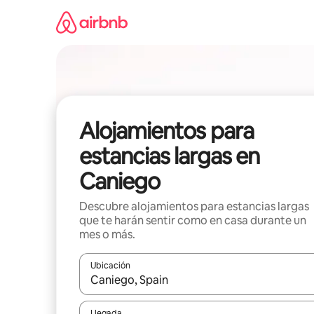
Ir
al
contenido
Alojamientos para
estancias largas en
Caniego
Descubre alojamientos para estancias largas
que te harán sentir como en casa durante un
mes o más.
Ubicación
Cuando los resultados estén disponibles, podrás na
Llegada