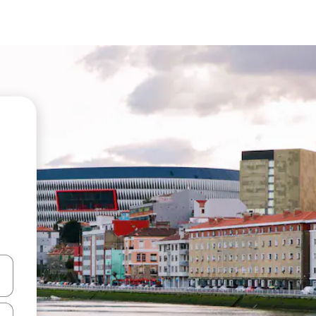
vegar usando las teclas de las flechas hacia arriba y hacia abajo, o b