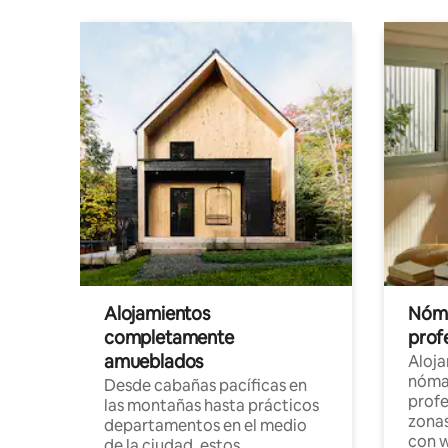
Alojamientos
Nóma
completamente
profe
amueblados
Aloj
nómad
Desde cabañas pacíficas en
profe
las montañas hasta prácticos
zonas
departamentos en el medio
con w
de la ciudad, estos