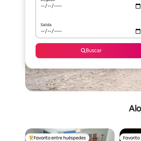
Salida
Buscar
Alo
Favorito entre huéspedes
Favorito
De los mejores en Favorito entre huéspedes
Favorito