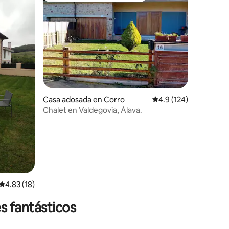
iones
Casa adosada en Corro
Calificación promedio:
4.9 (124)
Chalet en Valdegovia, Álava.
Calificación promedio: 4.83 de 5; 18 evaluaciones
4.83 (18)
s fantásticos