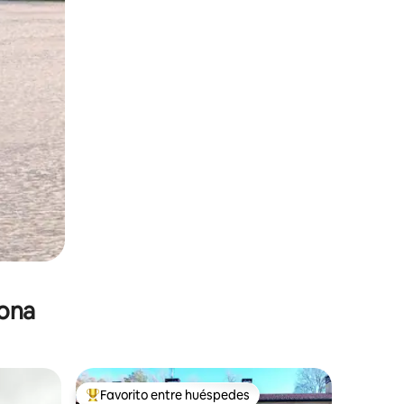
zona
Favorito entre huéspedes
De los mejores en Favorito entre huéspedes