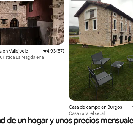
io: 5 de 5; 10 evaluaciones
 en Vallejuelo
Calificación promedio: 4.93 de 5; 57 evaluac
4.93 (57)
turistica La Magdalena
Casa de campo en Burgos
Casa rural el setal
 de un hogar y unos precios mensuale