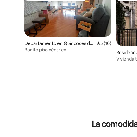
Departamento en Quincoces de
Calificación promed
5 (10)
Yuso
Bonito piso céntrico
Residencia
Vivienda 
La comodidad