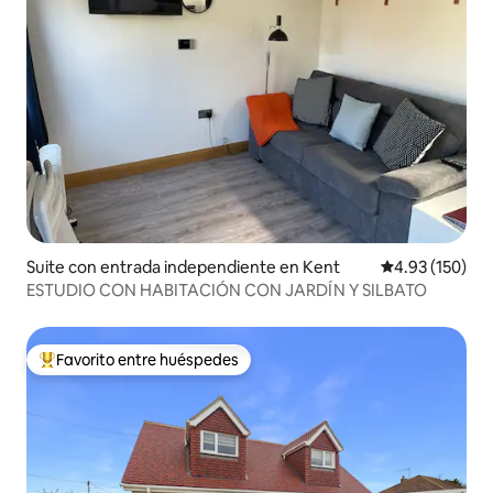
Suite con entrada independiente en Kent
Calificación p
4.93 (150)
ESTUDIO CON HABITACIÓN CON JARDÍN Y SILBATO
Favorito entre huéspedes
De los mejores en Favorito entre huéspedes