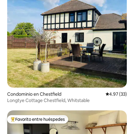
Condominio en Chestfield
Calificación 
4.97 (33)
Longtye Cottage Chestfield, Whitstable
Favorito entre huéspedes
De los mejores en Favorito entre huéspedes