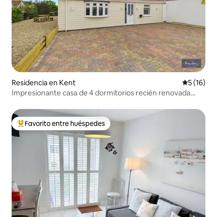
Residencia en Kent
Calificaci
5 (16)
Impresionante casa de 4 dormitorios recién renovada
para 2026
Favorito entre huéspedes
De los mejores en Favorito entre huéspedes