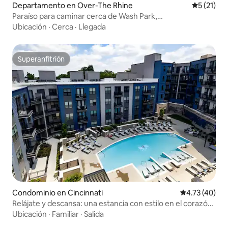
Departamento en Over-The Rhine
Calificaci
5 (21)
Paraíso para caminar cerca de Wash Park,
estacionamiento gratuito
Ubicación
·
Cerca
·
Llegada
Superanfitrión
Superanfitrión
Condominio en Cincinnati
Calificación 
4.73 (40)
Relájate y descansa: una estancia con estilo en el corazón
de Cincy
Ubicación
·
Familiar
·
Salida