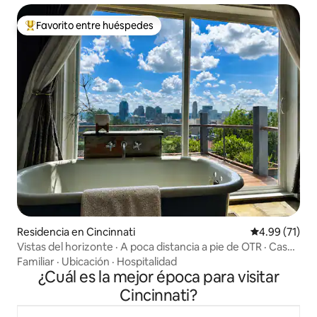
Favorito entre huéspedes
De los mejores en Favorito entre huéspedes
Residencia en Cincinnati
Calificación 
4.99 (71)
Vistas del horizonte · A poca distancia a pie de OTR · Casa
histórica de 1874
Familiar
·
Ubicación
·
Hospitalidad
¿Cuál es la mejor época para visitar
Cincinnati?