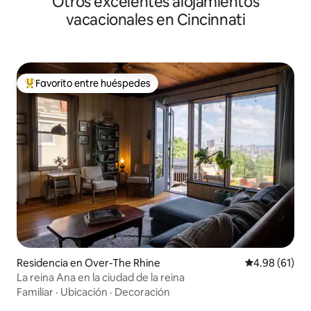
Otros excelentes alojamientos
vacacionales en Cincinnati
Favorito entre huéspedes
De los mejores en Favorito entre huéspedes
Residencia en Over-The Rhine
Calificación 
4.98 (61)
La reina Ana en la ciudad de la reina
Familiar
·
Ubicación
·
Decoración