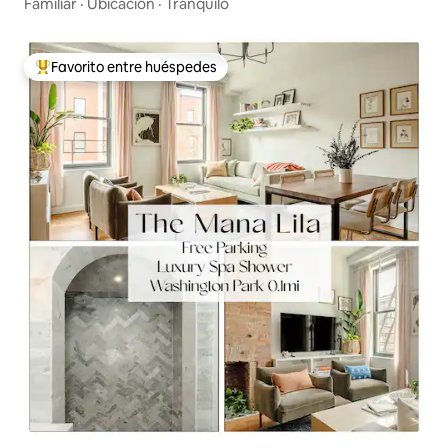
Familiar
·
Ubicación
·
Tranquilo
Favorito entre huéspedes
De los mejores en Favorito entre huéspedes