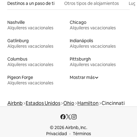
Destinos a un paso de ti
Otros tipos de alojamientos
Lug
Nashville
Chicago
Alquileres vacacionales
Alquileres vacacionales
Gatlinburg
Indianápolis
Alquileres vacacionales
Alquileres vacacionales
Columbus
Pittsburgh
Alquileres vacacionales
Alquileres vacacionales
Pigeon Forge
Mostrar más
Alquileres vacacionales
Airbnb
Estados Unidos
Ohio
Hamilton
Cincinnati
© 2026 Airbnb, Inc.
Privacidad
Términos