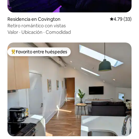
Residencia en Covington
Calificación 
4.79 (33)
Retiro romántico con vistas
Valor
·
Ubicación
·
Comodidad
Favorito entre huéspedes
De los mejores en Favorito entre huéspedes