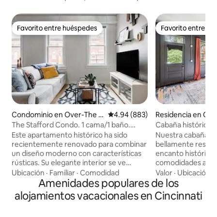
Favorito entre huéspedes
Favorito entre h
Favorito entre huéspedes
Favorito entre h
Condominio en Over-The R
Calificación promedio: 4.94 de 5
4.94 (883)
Residencia en Cov
hine
The Stafford Condo. 1 cama/1 baño.
Cabaña histórica c
Ubicación inmejorable
distancia a pie de
Este apartamento histórico ha sido
Nuestra cabaña de
recientemente renovado para combinar
bellamente restaur
un diseño moderno con características
encanto histórico,
rústicas. Su elegante interior se ve
comodidades acoge
acentuado por el ladrillo visto, las
jacuzzi de uso exc
Ubicación
·
Familiar
·
Comodidad
Valor
·
Ubicación
·
encimeras de cuarzo, los suelos de
Amenidades populares de los
bajo las estrellas 
madera y los accesorios de iluminación
lujosa cama tamañ
alojamientos vacacionales en Cincinnati
contemporáneos. El espacio: ubicación
están encantados 
inmejorable, vistas a la ciudad desde el
Este animado barri