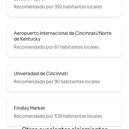
también paseos gratuitos de GEST GOLF
Recomendado por 392 habitantes locales
CARTS (Banks/OTR/Pendleton/Casino).
LLAMA PARA PROGRAMAR (513-421-
4378) o ¡llámalos!
Aeropuerto Internacional de Cincinnati/Norte
de Kentucky
Recomendado por 61 habitantes locales
Universidad de Cincinnati
Recomendado por 90 habitantes locales
Findlay Market
Recomendado por 539 habitantes locales