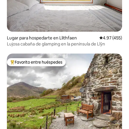
Lugar para hospedarte en Llithfaen
Calificación p
4.97 (455)
Lujosa cabaña de glamping en la península de Llŷn
Favorito entre huéspedes
De los mejores en Favorito entre huéspedes