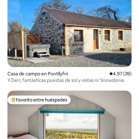
Casa de campo en Pontllyfni
Calificación p
4.97 (39)
Y Deri, fantásticas puestas de sol y vistas nr Snowdonia.
Favorito entre huéspedes
De los mejores en Favorito entre huéspedes