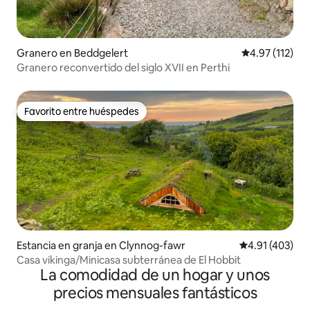
Granero en Beddgelert
Calificación p
4.97 (112)
Granero reconvertido del siglo XVII en Perthi
Favorito entre huéspedes
Favorito entre huéspedes
Estancia en granja en Clynnog-fawr
Calificación p
4.91 (403)
Casa vikinga/Minicasa subterránea de El Hobbit
La comodidad de un hogar y unos
precios mensuales fantásticos