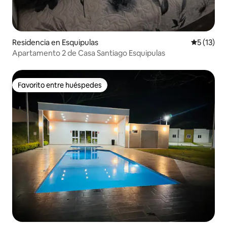
Residencia en Esquipulas
Calificaci
5 (13)
Apartamento 2 de Casa Santiago Esquipulas
Favorito entre huéspedes
Favorito entre huéspedes