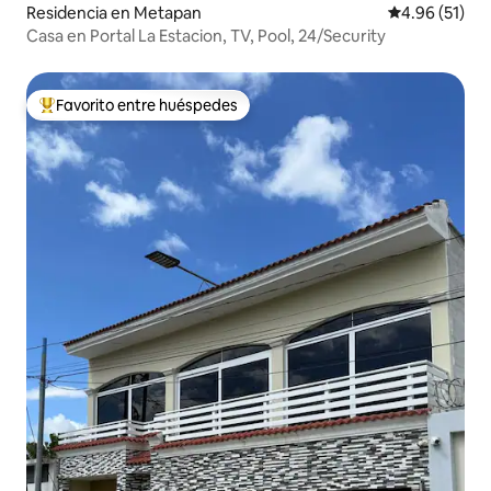
Residencia en Metapan
Calificación 
4.96 (51)
Casa en Portal La Estacion, TV, Pool, 24/Security
Favorito entre huéspedes
De los mejores en Favorito entre huéspedes