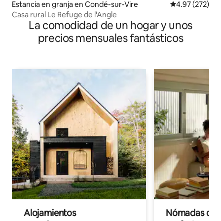
Estancia en granja en Condé-sur-Vire
Calificación pr
4.97 (272)
Casa rural Le Refuge de l'Angle
La comodidad de un hogar y unos
precios mensuales fantásticos
Alojamientos
Nómadas digit