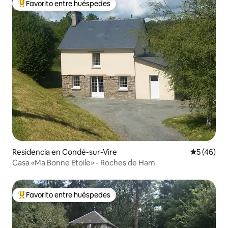
Favorito entre huéspedes
De los mejores en Favorito entre huéspedes
Residencia en Condé-sur-Vire
Calificaci
5 (46)
Casa «Ma Bonne Etoile» - Roches de Ham
Favorito entre huéspedes
De los mejores en Favorito entre huéspedes