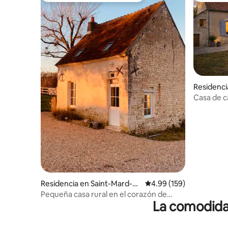
Residenc
Casa de c
Mortagne
Residencia en Saint-Mard-d
Calificación promedio: 
4.99 (159)
e-Réno
Pequeña casa rural en el corazón de
La comodidad
Perche