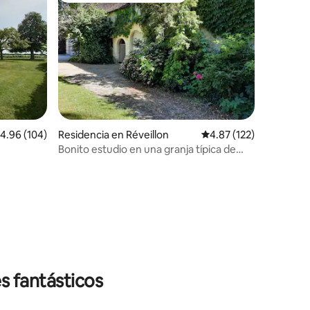
iones
alificación promedio: 4.96 de 5; 104 evaluaciones
4.96 (104)
Residencia en Réveillon
Calificación promedio: 
4.87 (122)
Bonito estudio en una granja típica de
Perche
s fantásticos