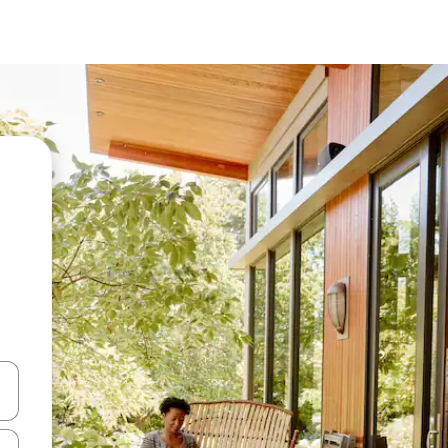
vegar usando las teclas de las flechas hacia arriba y hacia abajo, o b