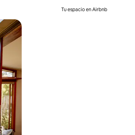
Tu espacio en Airbnb
ien tocando y deslizando la pantalla.