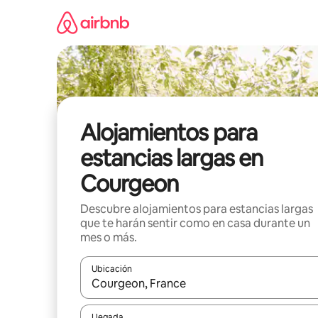
Ir
al
contenido
Alojamientos para
estancias largas en
Courgeon
Descubre alojamientos para estancias largas
que te harán sentir como en casa durante un
mes o más.
Ubicación
Cuando los resultados estén disponibles, podrás na
Llegada