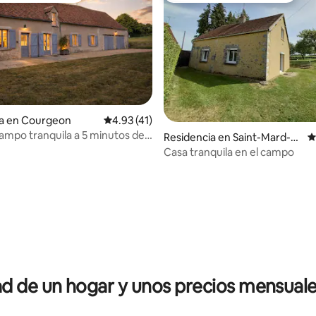
ia en Courgeon
Calificación promedio: 4.93 de 5; 41 evaluac
4.93 (41)
ampo tranquila a 5 minutos de
Residencia en Saint-Mard-d
C
-au-Perche
e-Réno
Casa tranquila en el campo
4.99 de 5; 159 evaluaciones
 de un hogar y unos precios mensuale