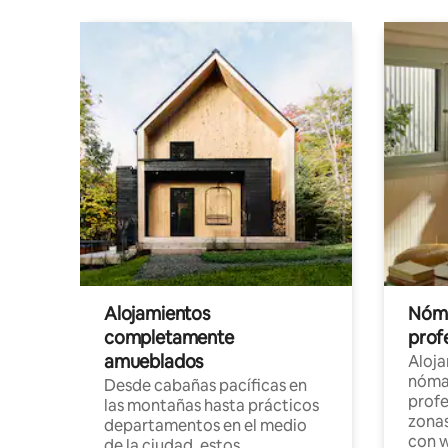
Alojamientos
Nóma
completamente
profe
amueblados
Aloj
nómad
Desde cabañas pacíficas en
profe
las montañas hasta prácticos
zonas
departamentos en el medio
con w
de la ciudad, estos