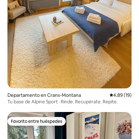
Departamento en Crans-Montana
Calificación 
4.89 (19)
Tu base de Alpine Sport · Rinde. Recupérate. Repite.
Favorito entre huéspedes
Favorito entre huéspedes