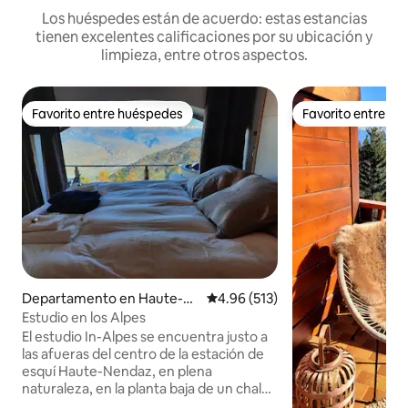
Los huéspedes están de acuerdo: estas estancias
tienen excelentes calificaciones por su ubicación y
limpieza, entre otros aspectos.
Favorito entre huéspedes
Favorito entre h
Favorito entre huéspedes
Favorito entre h
Departamento en Haute-N
Calificación promedio: 4.96 de 5
4.96 (513)
endaz
Estudio en los Alpes
El estudio In-Alpes se encuentra justo a
las afueras del centro de la estación de
esquí Haute-Nendaz, en plena
naturaleza, en la planta baja de un chalet
construido en 1930 que fue