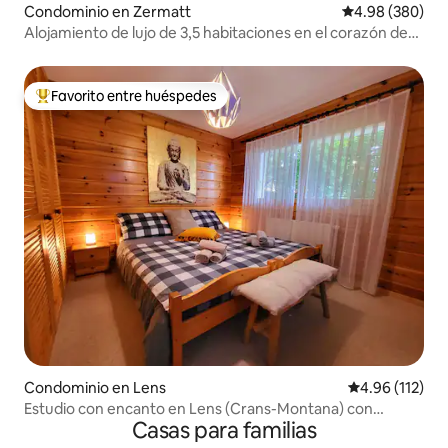
Condominio en Zermatt
Calificación pr
4.98 (380)
Alojamiento de lujo de 3,5 habitaciones en el corazón de
Zermatt
Favorito entre huéspedes
De los mejores en Favorito entre huéspedes
Condominio en Lens
Calificación p
4.96 (112)
Estudio con encanto en Lens (Crans-Montana) con
Casas para familias
aparcamiento gratuito