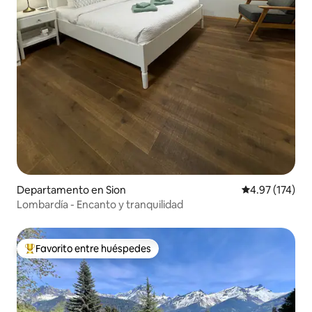
Departamento en Sion
Calificación p
4.97 (174)
Lombardía - Encanto y tranquilidad
Favorito entre huéspedes
De los mejores en Favorito entre huéspedes