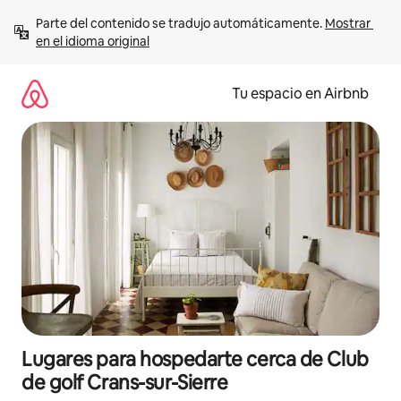
Ir
Parte del contenido se tradujo automáticamente. 
Mostrar 
al
en el idioma original
contenido
Tu espacio en Airbnb
Lugares para hospedarte cerca de Club
de golf Crans-sur-Sierre