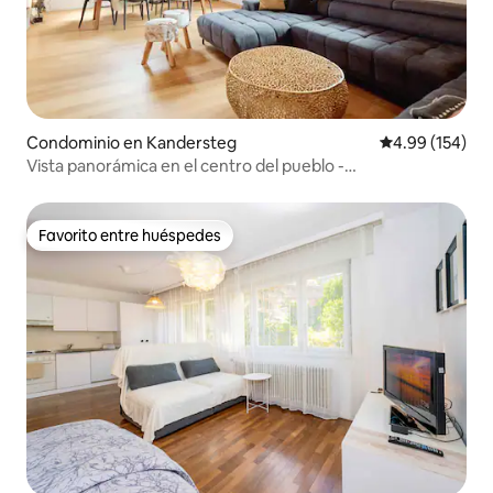
Condominio en Kandersteg
Calificación pr
4.99 (154)
Vista panorámica en el centro del pueblo -
Oeschinenparadise
Favorito entre huéspedes
Favorito entre huéspedes