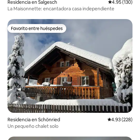
Residencia en Salgesch
Calificación p
4.95 (130)
La Maisonnette: encantadora casa independiente
Favorito entre huéspedes
Favorito entre huéspedes
Residencia en Schönried
Calificación pr
4.93 (228)
Un pequeño chalet solo