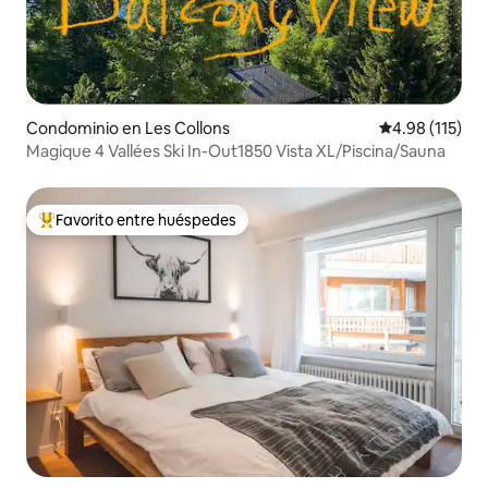
Condominio en Les Collons
Calificación p
4.98 (115)
Magique 4 Vallées Ski In-Out1850 Vista XL/Piscina/Sauna
Favorito entre huéspedes
De los mejores en Favorito entre huéspedes