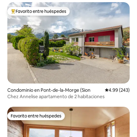
Favorito entre huéspedes
De los mejores en Favorito entre huéspedes
Condominio en Pont-de-la-Morge (Sion
Calificación pr
4.99 (243)
Chez Annelise apartamento de 2 habitaciones
Favorito entre huéspedes
Favorito entre huéspedes