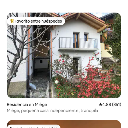
Favorito entre huéspedes
De los mejores en Favorito entre huéspedes
Residencia en Miège
Calificación p
4.88 (351)
Miège, pequeña casa independiente, tranquila