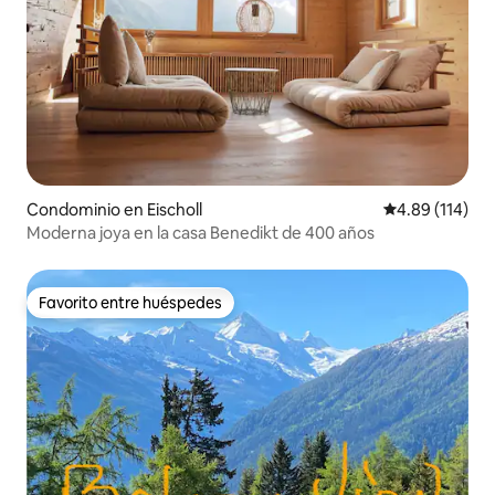
Condominio en Eischoll
Calificación p
4.89 (114)
Moderna joya en la casa Benedikt de 400 años
Favorito entre huéspedes
Favorito entre huéspedes