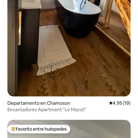
Departamento en Chamoson
Calificación 
4.95 (19)
Encantadores Apartment "Le Mazot"
Favorito entre huéspedes
De los mejores en Favorito entre huéspedes