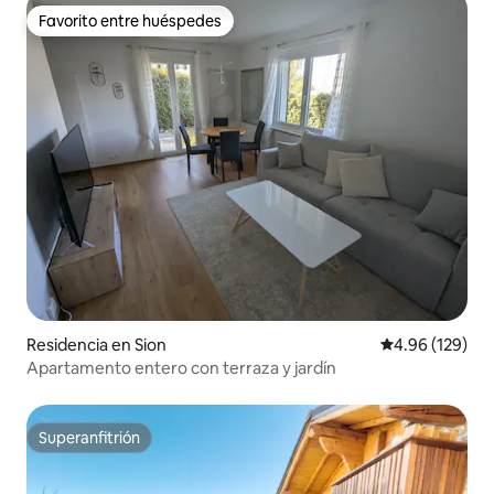
Favorito entre huéspedes
Favorito entre huéspedes
Residencia en Sion
Calificación pr
4.96 (129)
Apartamento entero con terraza y jardín
Superanfitrión
Superanfitrión