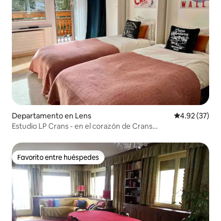
Departamento en Lens
Calificación 
4.92 (37)
Estudio LP Crans - en el corazón de Crans
estacionamiento gratuito
Favorito entre huéspedes
Favorito entre huéspedes