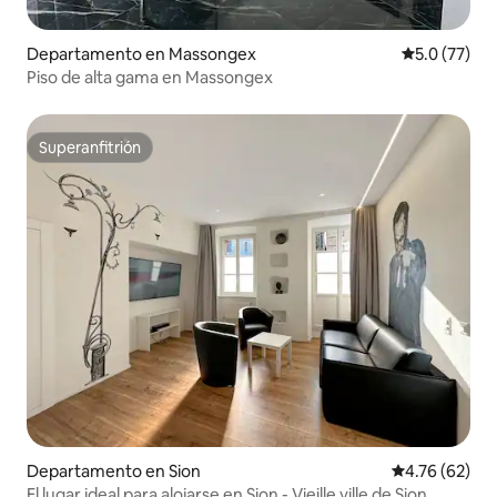
Departamento en Massongex
Calificación
5.0 (77)
Piso de alta gama en Massongex
Superanfitrión
Superanfitrión
Departamento en Sion
Calificación 
4.76 (62)
El lugar ideal para alojarse en Sion - Vieille ville de Sion