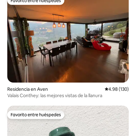
Favorito entre huéspedes
Favorito entre huéspedes
Residencia en Aven
Calificación pr
4.98 (130)
Valais Conthey: las mejores vistas de la llanura
Favorito entre huéspedes
Favorito entre huéspedes