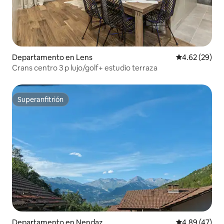
Departamento en Lens
Calificación p
4.62 (29)
Crans centro 3 p lujo/golf+ estudio terraza
Superanfitrión
Superanfitrión
Departamento en Nendaz
Calificación 
4.89 (47)