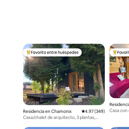
Favorito entre huéspedes
Favor
De los mejores en Favorito entre huéspedes
De los m
Residenc
Casa con 
Residencia en Chamonix
Calificación promedio: 
4.97 (349)
Mont Bla
Casa/chalet de arquitecto, 3 plantas,
vistas al Mont Blanc