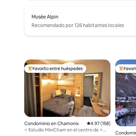
Musée Alpin
Recomendado por 126 habitantes locales
Favorito entre huéspedes
Favor
De los mejores en Favorito entre huéspedes
De los m
Condominio en Chamonix
Calificación promedio: 
4.97 (158)
⭐️ Estudio MiniCham en el centro de ⭐️
Condomin
Chamonix, con balcón