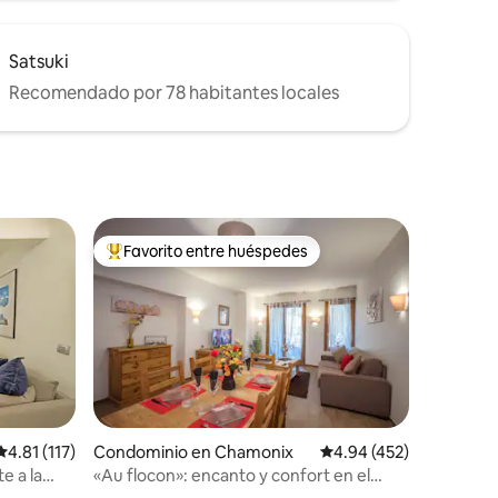
Satsuki
Recomendado por 78 habitantes locales
Favorito entre huéspedes
De los mejores en Favorito entre huéspedes
Calificación promedio: 4.81 de 5; 117 evaluaciones
4.81 (117)
Condominio en Chamonix
Calificación promedio: 
4.94 (452)
e a la
«Au flocon»: encanto y confort en el
iones
centro de la ciudad