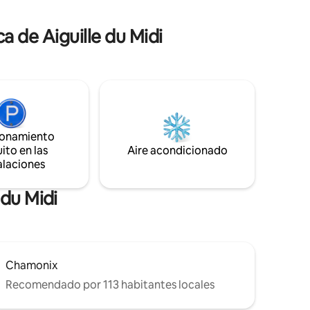
icicletas
comunitario de bicicletas. Patio trasero
miento
privado frente al Mont Blanc. Gran
 de Aiguille du Midi
estancia garantizada. P.D.: ¡Hay una
o a tener
panadería increíble a la vuelta de la
esquina!
ionamiento
ito en las
Aire acondicionado
alaciones
 du Midi
Chamonix
Recomendado por 113 habitantes locales