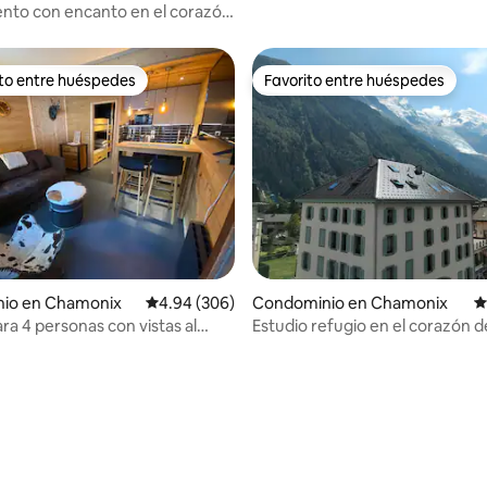
nto con encanto en el corazón
nix
ito entre huéspedes
Favorito entre huéspedes
ejores en Favorito entre huéspedes
Favorito entre huéspedes
4.94 de 5; 212 evaluaciones
io en Chamonix
Calificación promedio: 4.94 de 5; 306 evaluac
4.94 (306)
Condominio en Chamonix
C
ra 4 personas con vistas al
Estudio refugio en el corazón d
c, balcón y jacuzzi
Chamonix Mont-Blanc