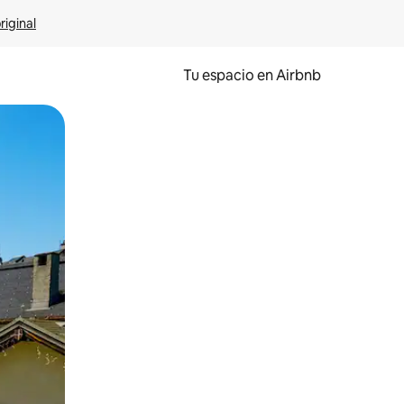
riginal
Tu espacio en Airbnb
ien tocando y deslizando la pantalla.