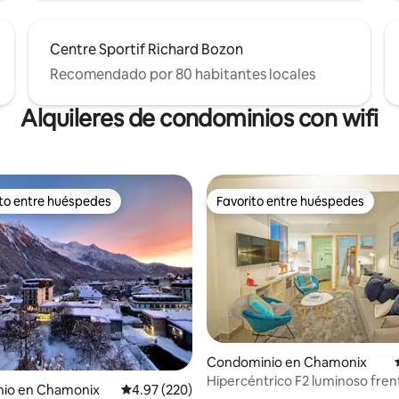
Centre Sportif Richard Bozon
Recomendado por 80 habitantes locales
Alquileres de condominios con wifi
ito entre huéspedes
Favorito entre huéspedes
ejores en Favorito entre huéspedes
Favorito entre huéspedes
4.97 de 5; 158 evaluaciones
Condominio en Chamonix
Hipercéntrico F2 luminoso frent
io en Chamonix
Calificación promedio: 4.97 de 5; 220 evaluac
4.97 (220)
Aiguille du Midi