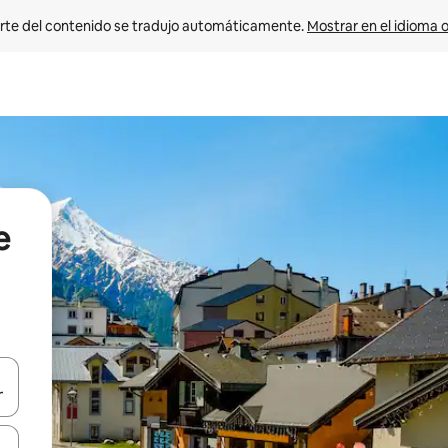
rte del contenido se tradujo automáticamente. 
Mostrar en el idioma o
e
vegar usando las teclas de las flechas hacia arriba y hacia abajo, o b