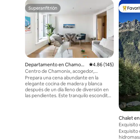
Superanfitrión
Favor
Superanfitrión
De los m
Departamento en Chamoni
Calificación promedio: 
4.86 (145)
x
Centro de Chamonix, acogedor,
elegante apartamento
Prepara una cena abundante en la
elegante cocina de madera y blanca
después de un día lleno de diversión en
las pendientes. Este tranquilo escondite
en el centro de la acción combina
madera recuperada, publicidad de estilo
vintage y vistas de Le Brévent desde el
Chalet e
balcón. El departamento tiene una
Exquisito 
entrada, una zona de comedor de
del telesil
cocina/ salón, dos dormitorios y dos
Exquisito 
baños. Los huéspedes pueden usar todo
hidromasaj