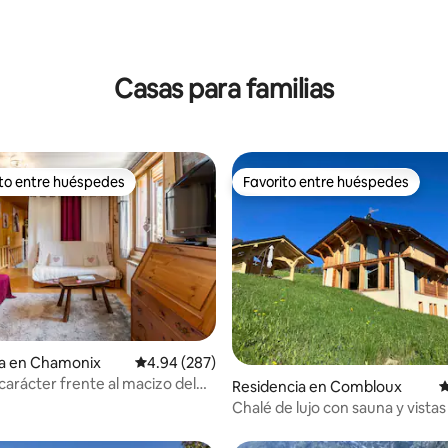
Casas para familias
ito entre huéspedes
Favorito entre huéspedes
ejores en Favorito entre huéspedes
Favorito entre huéspedes
ia en Chamonix
Calificación promedio: 4.94 de 5; 287 evaluac
4.94 (287)
carácter frente al macizo del
4.97 de 5; 349 evaluaciones
Residencia en Combloux
C
nc
Chalé de lujo con sauna y vistas