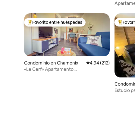
Apartame
de Chamo
Favorito entre huéspedes
Favor
De los mejores en Favorito entre huéspedes
De los m
Condominio en Chamonix
Calificación promedio: 
4.94 (212)
«Le Cerf» Apartamento
renovado,acogedor cerca del centro de
la ciudad
Condomin
Estudio pa
Mont Blan