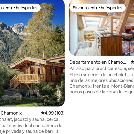
ito entre huéspedes
Favorito entre huéspedes
ejores en Favorito entre huéspedes
Favorito entre huéspedes
4.86 de 5; 145 evaluaciones
Departamento en Chamoni
C
x
Paraíso para practicar esquí, s
escalada, parapente y ciclismo
El piso superior de un chalet si
una de las mejores ubicaciones
Chamonix: frente al Mont-Blanc
pocos pasos de la zona de esqu
Brevent, este es el piso perfect
parejas o una pareja. El apartamento ha
sido diseñado y amueblado con
n Chamonix
Calificación promedio: 4.99 de 5; 103 evaluac
4.99 (103)
atención al detalle, sus caracter
chalet, jacuzzi y sauna, cerca
modernas contrastan con las vi
la
chalet individual con bañera de
madera expuestas y las caracte
e privada y sauna de barril a
originales. Posibilidad de