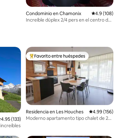
Condominio en Chamonix
Calificación promedio:
4.9 (108)
Increíble dúplex 2/4 pers en el centro de
la ciudad
Favorito entre huéspedes
De los mejores en Favorito entre huéspedes
iones
Residencia en Les Houches
Calificación promedio: 
4.99 (156)
Moderno apartamento tipo chalet de 2
alificación promedio: 4.95 de 5; 133 evaluaciones
4.95 (133)
dormitorios
 increíbles