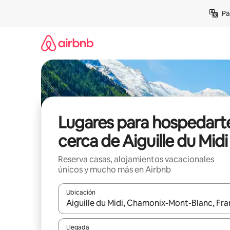
Ir
Pa
al
contenido
Lugares para hospedart
cerca de Aiguille du Midi
Reserva casas, alojamientos vacacionales
únicos y mucho más en Airbnb
Ubicación
Cuando los resultados estén disponibles, podrás na
Llegada