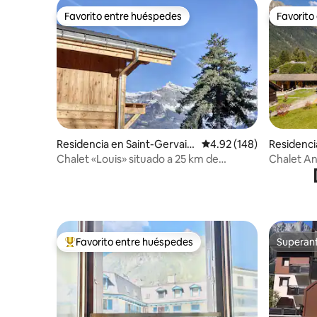
Favorito entre huéspedes
Favorito
Favorito entre huéspedes
Favorito
Residencia en Saint-Gervais-
Calificación promedio: 
4.92 (148)
Residenc
les-Bains
Chalet «Louis» situado a 25 km de
Chalet A
Chamonix
Favorito entre huéspedes
Superanf
De los mejores en Favorito entre huéspedes
Superanf