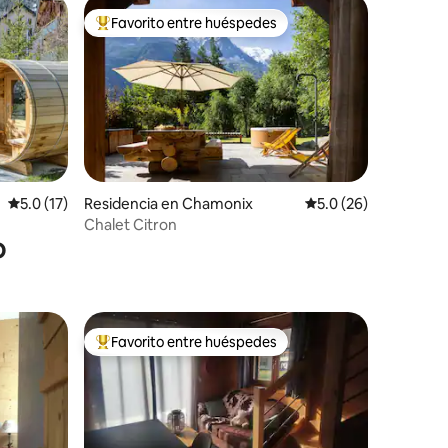
Favorito entre huéspedes
re huéspedes
De los mejores en Favorito entre huéspedes
iones
Residencia en Chamonix
Calificación promedi
5.0 (26)
Calificación promedio: 5.0 de 5; 17 evaluaciones
5.0 (17)
Chalet Citron
o
Favorito entre huéspedes
De los mejores en Favorito entre huéspedes