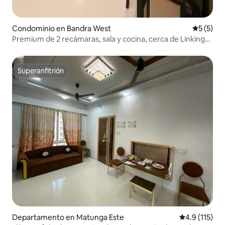
Condominio en Bandra West
Calificac
5 (5)
Premium de 2 recámaras, sala y cocina, cerca de Linking
Road, Bandra
Superanfitrión
Superanfitrión
Departamento en Matunga Este
Calificación 
4.9 (115)