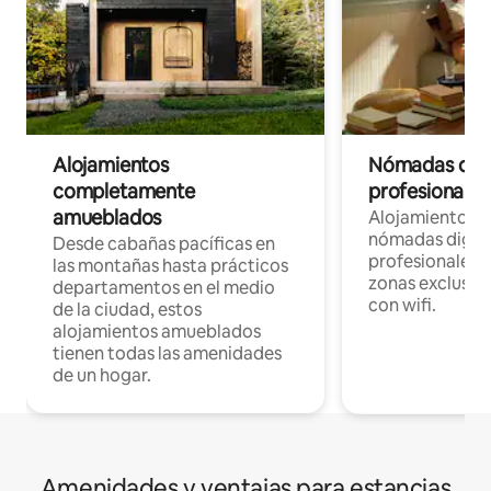
Alojamientos
Nómadas digit
completamente
profesionales 
amueblados
Alojamientos 
nómadas digita
Desde cabañas pacíficas en
profesionales d
las montañas hasta prácticos
zonas exclusiva
departamentos en el medio
con wifi.
de la ciudad, estos
alojamientos amueblados
tienen todas las amenidades
de un hogar.
Amenidades y ventajas para estancias