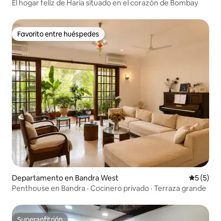
El hogar feliz de Haria situado en el corazón de Bombay
Favorito entre huéspedes
Favorito entre huéspedes
Departamento en Bandra West
Calificac
5 (5)
Penthouse en Bandra · Cocinero privado · Terraza grande
Superanfitrión