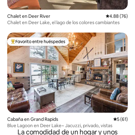
Chalet en Deer River
Calificación p
4.88 (76)
Chalet en Deer Lake, el lago de los colores cambiantes
Favorito entre huéspedes
De los mejores en Favorito entre huéspedes
Cabaña en Grand Rapids
Calificaci
5 (61)
Blue Lagoon en Deer Lake~ Jacuzzi, privado, vistas
La comodidad de un hogar y unos