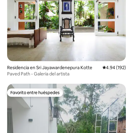
Residencia en Sri Jayawardenepura Kotte
Calificación pr
4.94 (192)
Paved Path - Galería del artista
Favorito entre huéspedes
Favorito entre huéspedes