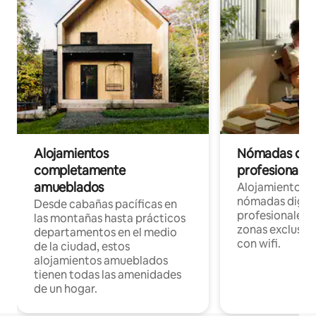
Alojamientos
Nómadas digit
completamente
profesionales 
amueblados
Alojamientos 
nómadas digita
Desde cabañas pacíficas en
profesionales d
las montañas hasta prácticos
zonas exclusiva
departamentos en el medio
con wifi.
de la ciudad, estos
alojamientos amueblados
tienen todas las amenidades
de un hogar.