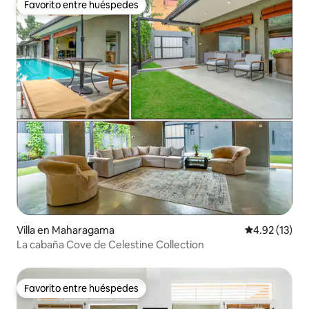
Favorito entre huéspedes
Favorito entre huéspedes
Villa en Maharagama
Calificación 
4.92 (13)
La cabaña Cove de Celestine Collection
Favorito entre huéspedes
Favorito entre huéspedes