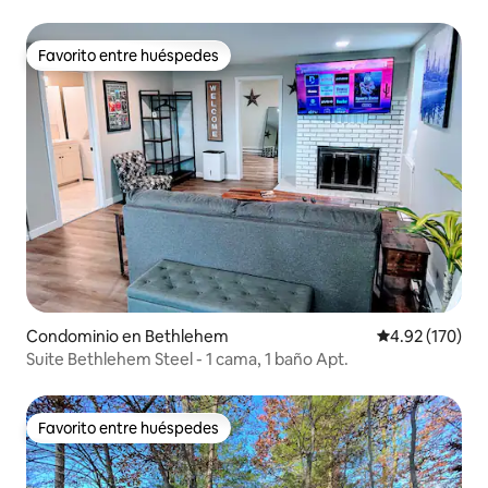
alberca!
Favorito entre huéspedes
Favorito entre huéspedes
Condominio en Bethlehem
Calificación p
4.92 (170)
Suite Bethlehem Steel - 1 cama, 1 baño Apt.
Favorito entre huéspedes
Favorito entre huéspedes