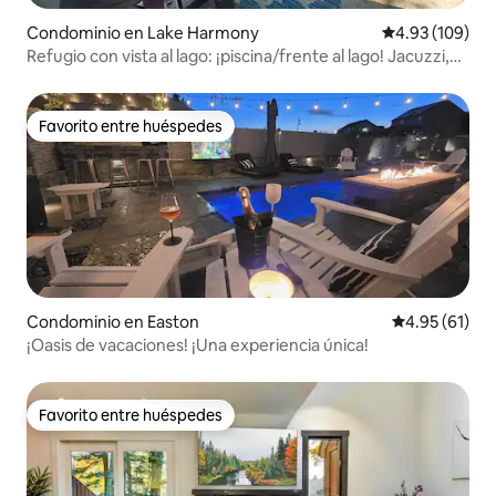
Condominio en Lake Harmony
Calificación pr
4.93 (109)
Refugio con vista al lago: ¡piscina/frente al lago! Jacuzzi,
pista de carreras
Favorito entre huéspedes
Favorito entre huéspedes
Condominio en Easton
Calificación 
4.95 (61)
¡Oasis de vacaciones! ¡Una experiencia única!
Favorito entre huéspedes
Favorito entre huéspedes