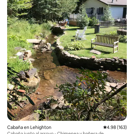
Cabaña en Lehighton
Calificación pr
4.98 (163)
Cabaña junto al arroyo - Chimenea y bañera de