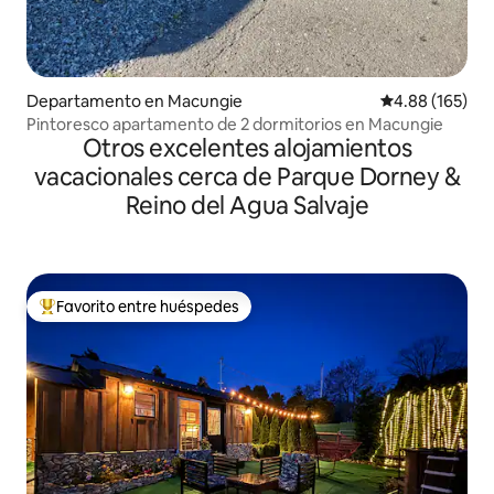
Departamento en Macungie
Calificación pr
4.88 (165)
Pintoresco apartamento de 2 dormitorios en Macungie
Otros excelentes alojamientos
vacacionales cerca de Parque Dorney &
Reino del Agua Salvaje
Favorito entre huéspedes
De los mejores en Favorito entre huéspedes