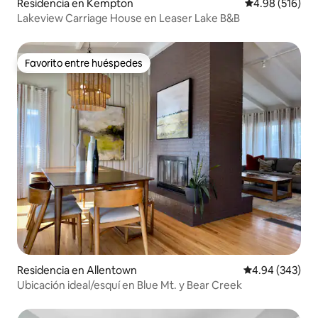
Residencia en Kempton
Calificación pr
4.98 (516)
Lakeview Carriage House en Leaser Lake B&B
Favorito entre huéspedes
Favorito entre huéspedes
Residencia en Allentown
Calificación pr
4.94 (343)
Ubicación ideal/esquí en Blue Mt. y Bear Creek