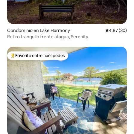
Condominio en Lake Harmony
Calificación p
4.87 (30)
Retiro tranquilo frente al agua, Serenity
Favorito entre huéspedes
De los mejores en Favorito entre huéspedes