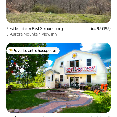
Residencia en East Stroudsburg
Calificación p
4.95 (195)
El Aurora Mountain View Inn
Favorito entre huéspedes
De los mejores en Favorito entre huéspedes