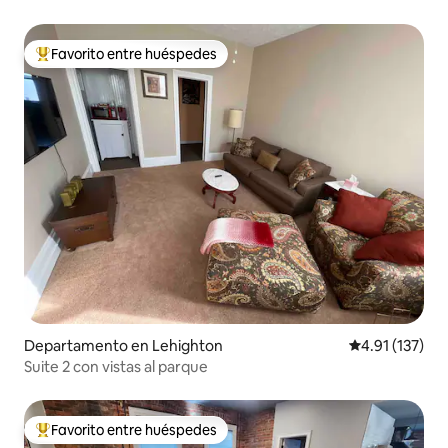
mascotas
Favorito entre huéspedes
De los mejores en Favorito entre huéspedes
Departamento en Lehighton
Calificación p
4.91 (137)
Suite 2 con vistas al parque
Favorito entre huéspedes
De los mejores en Favorito entre huéspedes