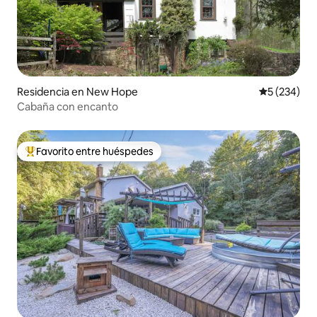
Residencia en New Hope
Calificació
5 (234)
Cabaña con encanto
Favorito entre huéspedes
De los mejores en Favorito entre huéspedes