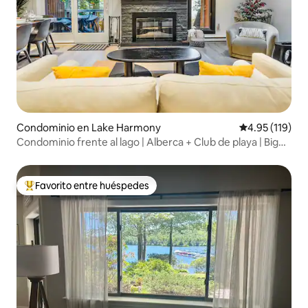
Condominio en Lake Harmony
Calificación p
4.95 (119)
Condominio frente al lago | Alberca + Club de playa | Big
Boulder
Favorito entre huéspedes
De los mejores en Favorito entre huéspedes