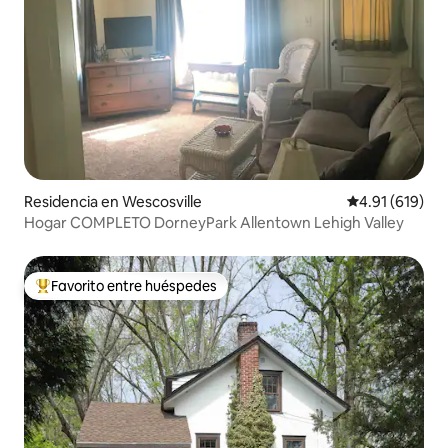
Residencia en Wescosville
Calificación p
4.91 (619)
Hogar COMPLETO DorneyPark Allentown Lehigh Valley
Favorito entre huéspedes
De los mejores en Favorito entre huéspedes