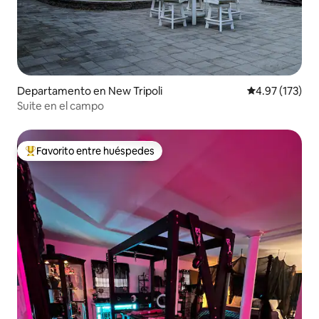
Departamento en New Tripoli
Calificación p
4.97 (173)
Suite en el campo
Favorito entre huéspedes
De los mejores en Favorito entre huéspedes