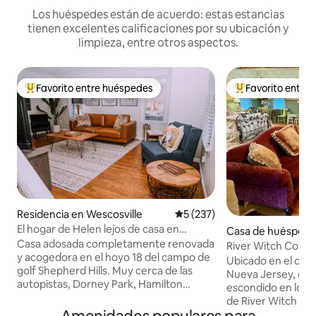
Los huéspedes están de acuerdo: estas estancias
tienen excelentes calificaciones por su ubicación y
limpieza, entre otros aspectos.
Favorito entre huéspedes
Favorito entre
De los mejores en Favorito entre huéspedes
De los mejores en
Residencia en Wescosville
Calificación promedio: 5 de 5
5 (237)
El hogar de Helen lejos de casa en
Casa de huéspede
Wescosville
Casa adosada completamente renovada
chtown
River Witch Cott
y acogedora en el hoyo 18 del campo de
Ubicado en el co
golf Shepherd Hills. Muy cerca de las
Nueva Jersey, en
autopistas, Dorney Park, Hamilton
escondido en los 
Crossings, colegios y universidades
de River Witch Co
locales, rutas de senderismo y
una lujosa cama t