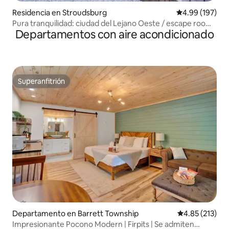
Residencia en Stroudsburg
Calificación pr
4.99 (197)
Pura tranquilidad: ciudad del Lejano Oeste / escape room
Departamentos con aire acondicionado
/ 4 acres
Superanfitrión
Superanfitrión
Departamento en Barrett Township
Calificación p
4.85 (213)
Impresionante Pocono Modern | Firpits | Se admiten