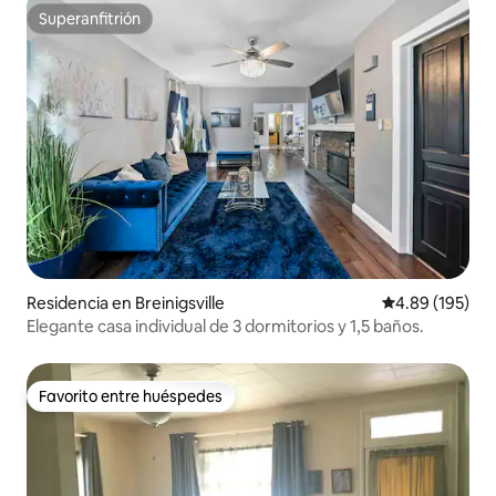
Superanfitrión
Superanfitrión
Residencia en Breinigsville
Calificación pr
4.89 (195)
Elegante casa individual de 3 dormitorios y 1,5 baños.
Favorito entre huéspedes
Favorito entre huéspedes