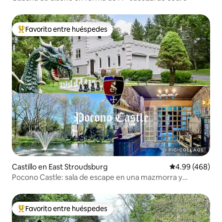
Favorito entre huéspedes
De los mejores en Favorito entre huéspedes
Castillo en East Stroudsburg
Calificación pr
4.99 (468)
Pocono Castle: sala de escape en una mazmorra y
estanque privado
Favorito entre huéspedes
De los mejores en Favorito entre huéspedes