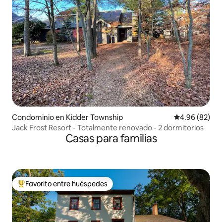
Condominio en Kidder Township
Calificación p
4.96 (82)
Jack Frost Resort - Totalmente renovado - 2 dormitorios
Casas para familias
Favorito entre huéspedes
De los mejores en Favorito entre huéspedes