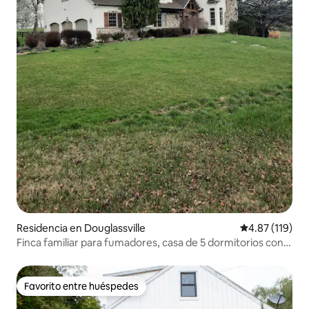
Residencia en Douglassville
Calificación p
4.87 (119)
Finca familiar para fumadores, casa de 5 dormitorios con
piscina enterrada
Favorito entre huéspedes
Favorito entre huéspedes