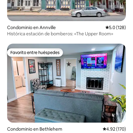
Condominio en Annville
Calificación 
5.0 (128)
Histórica estación de bomberos: «The Upper Room»
Favorito entre huéspedes
Favorito entre huéspedes
Condominio en Bethlehem
Calificación p
4.92 (170)