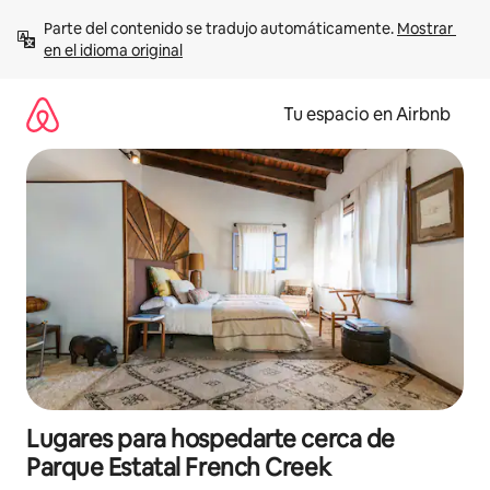
Ir
Parte del contenido se tradujo automáticamente. 
Mostrar 
al
en el idioma original
contenido
Tu espacio en Airbnb
Lugares para hospedarte cerca de
Parque Estatal French Creek