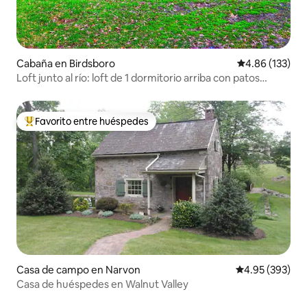
Cabaña en Birdsboro
Calificación p
4.86 (133)
Loft junto al río: loft de 1 dormitorio arriba con patos
locales
Favorito entre huéspedes
De los mejores en Favorito entre huéspedes
Casa de campo en Narvon
Calificación pr
4.95 (393)
Casa de huéspedes en Walnut Valley