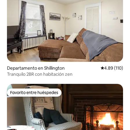
Departamento en Shillington
Calificación p
4.89 (110)
Tranquilo 2BR con habitación zen
Favorito entre huéspedes
Favorito entre huéspedes