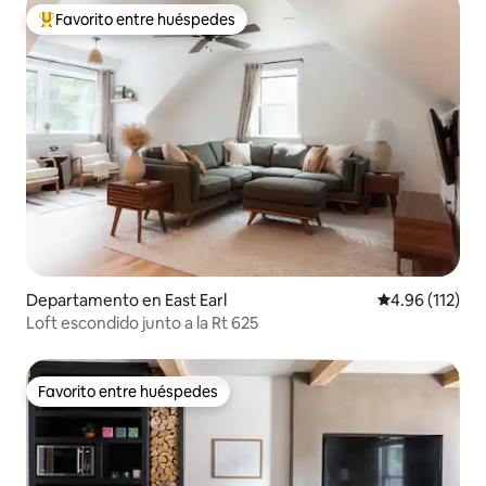
Favorito entre huéspedes
De los mejores en Favorito entre huéspedes
Departamento en East Earl
Calificación p
4.96 (112)
Loft escondido junto a la Rt 625
Favorito entre huéspedes
Favorito entre huéspedes