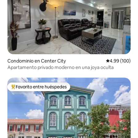
Condominio en Center City
Calificación pr
4.99 (100)
Apartamento privado moderno en una joya oculta
Favorito entre huéspedes
De los mejores en Favorito entre huéspedes