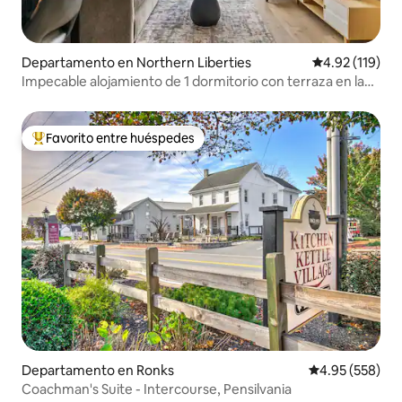
Departamento en Northern Liberties
Calificación p
4.92 (119)
Impecable alojamiento de 1 dormitorio con terraza en la
azotea|Ciudad Vieja|Vista premium
Favorito entre huéspedes
De los mejores en Favorito entre huéspedes
Departamento en Ronks
Calificación pr
4.95 (558)
Coachman's Suite - Intercourse, Pensilvania