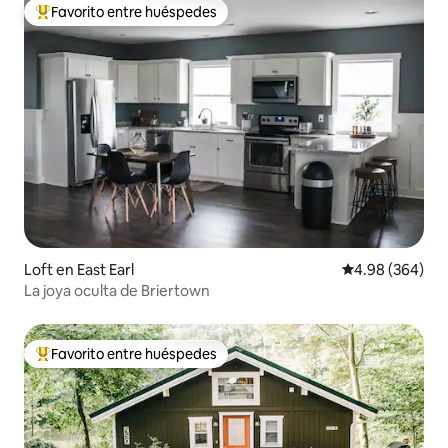
Favorito entre huéspedes
De los mejores en Favorito entre huéspedes
Loft en East Earl
Calificación pr
4.98 (364)
La joya oculta de Briertown
Favorito entre huéspedes
De los mejores en Favorito entre huéspedes