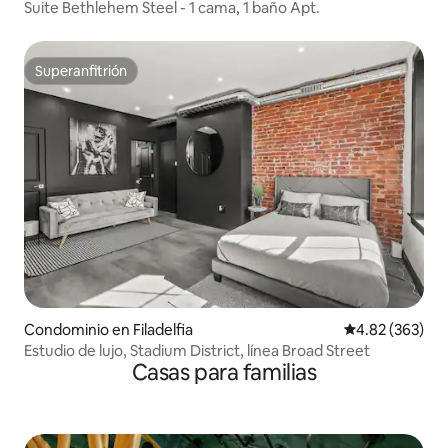
Suite Bethlehem Steel - 1 cama, 1 baño Apt.
Superanfitrión
Superanfitrión
Condominio en Filadelfia
Calificación pr
4.82 (363)
Estudio de lujo, Stadium District, línea Broad Street
Casas para familias