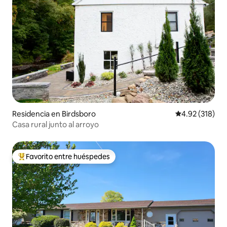
Residencia en Birdsboro
Calificación p
4.92 (318)
Casa rural junto al arroyo
Favorito entre huéspedes
De los mejores en Favorito entre huéspedes