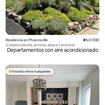
Residencia en Phoenixville
Calificación 
5.0 (108)
¡Cabaña soleada, privada, alegre y práctica!
Departamentos con aire acondicionado
Favorito entre huéspedes
De los mejores en Favorito entre huéspedes