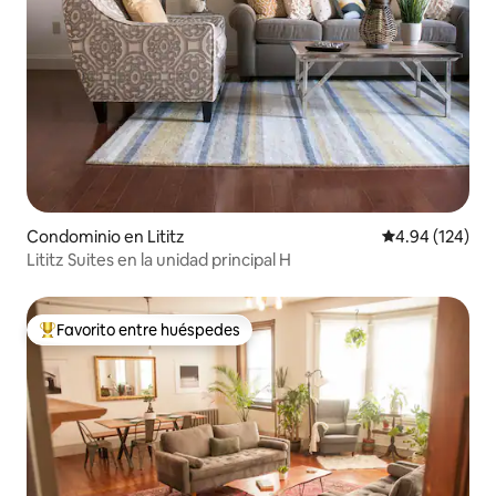
Condominio en Lititz
Calificación pr
4.94 (124)
Lititz Suites en la unidad principal H
Favorito entre huéspedes
De los mejores en Favorito entre huéspedes