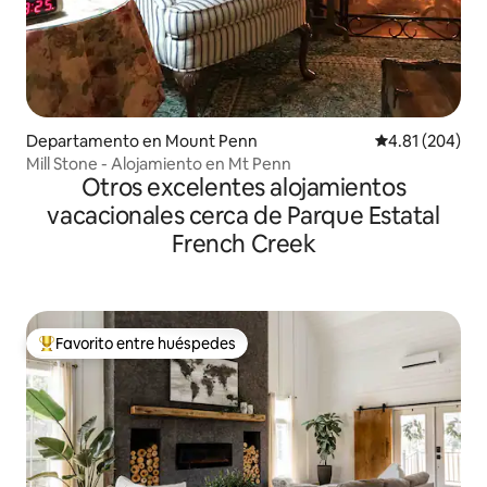
Departamento en Mount Penn
Calificación pr
4.81 (204)
Mill Stone - Alojamiento en Mt Penn
Otros excelentes alojamientos
vacacionales cerca de Parque Estatal
French Creek
Favorito entre huéspedes
De los mejores en Favorito entre huéspedes