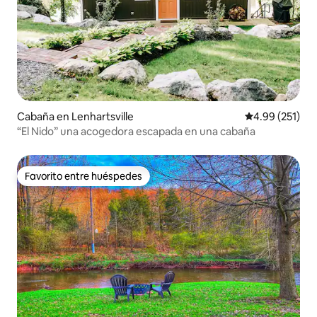
Cabaña en Lenhartsville
Calificación p
4.99 (251)
“El Nido” una acogedora escapada en una cabaña
Favorito entre huéspedes
Favorito entre huéspedes