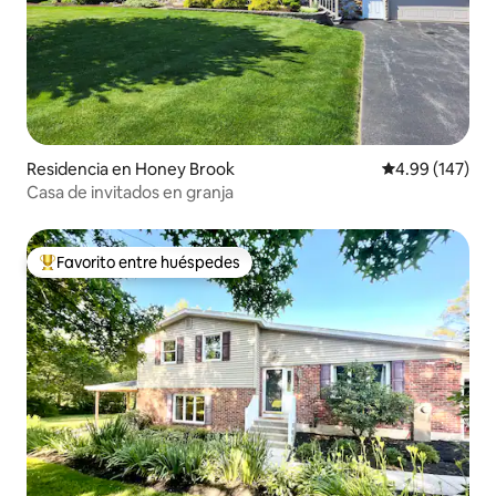
Residencia en Honey Brook
Calificación pr
4.99 (147)
Casa de invitados en granja
Favorito entre huéspedes
De los mejores en Favorito entre huéspedes