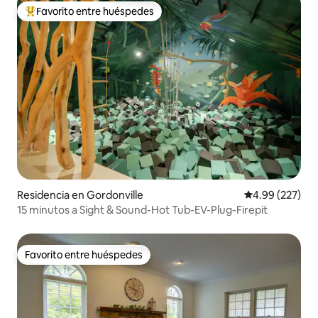
Favorito entre huéspedes
De los mejores en Favorito entre huéspedes
Residencia en Gordonville
Calificación pr
4.99 (227)
15 minutos a Sight & Sound-Hot Tub-EV-Plug-Firepit
Favorito entre huéspedes
Favorito entre huéspedes