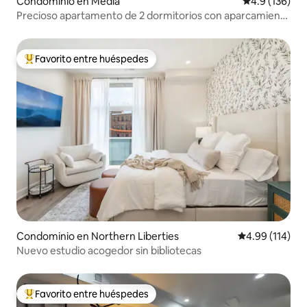
Condominio en Media
Calificación 
4.9 (136)
Precioso apartamento de 2 dormitorios con aparcamiento
gratuito
Favorito entre huéspedes
De los mejores en Favorito entre huéspedes
Condominio en Northern Liberties
Calificación p
4.99 (114)
Nuevo estudio acogedor sin bibliotecas
Favorito entre huéspedes
De los mejores en Favorito entre huéspedes