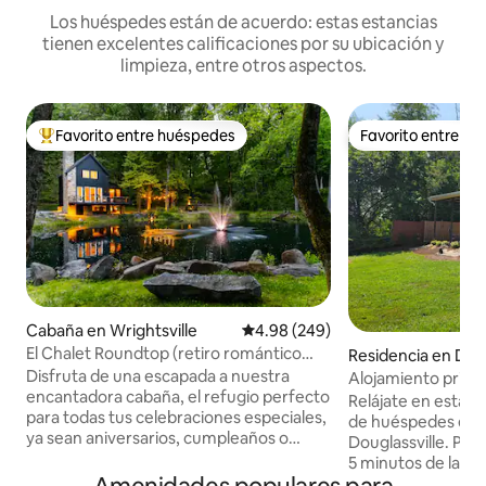
Los huéspedes están de acuerdo: estas estancias
tienen excelentes calificaciones por su ubicación y
limpieza, entre otros aspectos.
Favorito entre huéspedes
Favorito entre h
De los mejores en Favorito entre huéspedes
Favorito entre h
Cabaña en Wrightsville
Calificación promedio: 4.98 de 5
4.98 (249)
El Chalet Roundtop (retiro romántico
Residencia en Doug
para parejas)
Disfruta de una escapada a nuestra
Alojamiento priva
encantadora cabaña, el refugio perfecto
Creek
Relájate en esta tr
para todas tus celebraciones especiales,
de huéspedes en l
ya sean aniversarios, cumpleaños o
Douglassville. Pe
simplemente una escapada muy
5 minutos de las r
necesaria de la rutina. Perfectamente
lagos del parque e