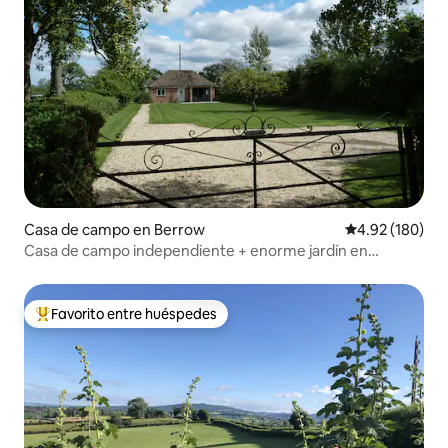
Casa de campo en Berrow
Calificación pr
4.92 (180)
Casa de campo independiente + enorme jardín en
Malverns
Favorito entre huéspedes
De los mejores en Favorito entre huéspedes