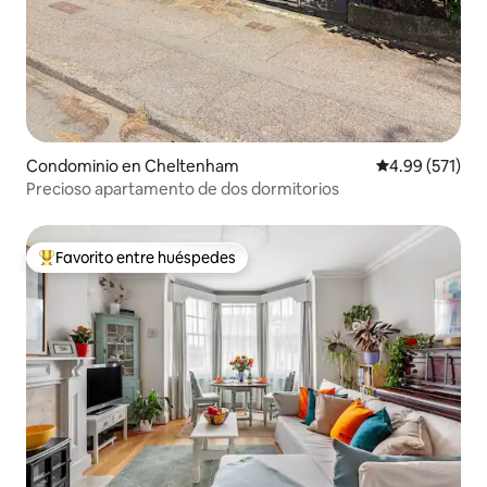
Condominio en Cheltenham
Calificación p
4.99 (571)
Precioso apartamento de dos dormitorios
Favorito entre huéspedes
De los mejores en Favorito entre huéspedes