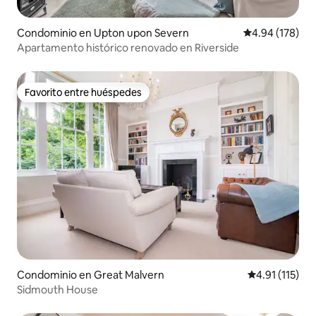
Condominio en Upton upon Severn
Calificación pr
4.94 (178)
Apartamento histórico renovado en Riverside
Favorito entre huéspedes
Favorito entre huéspedes
Condominio en Great Malvern
Calificación p
4.91 (115)
Sidmouth House