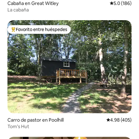
Cabaña en Great Witley
Calificación 
5.0 (186)
La cabaña
Favorito entre huéspedes
De los mejores en Favorito entre huéspedes
Carro de pastor en Poolhill
Calificación pr
4.98 (405)
Tom's Hut