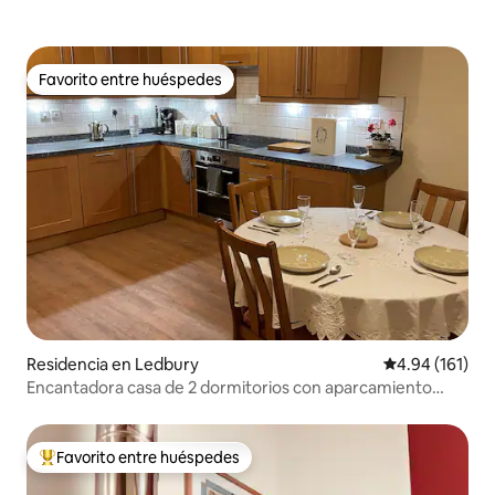
Favorito entre huéspedes
Favorito entre huéspedes
Residencia en Ledbury
Calificación p
4.94 (161)
Encantadora casa de 2 dormitorios con aparcamiento
gratuito
Favorito entre huéspedes
De los mejores en Favorito entre huéspedes