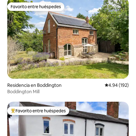
Favorito entre huéspedes
Favorito entre huéspedes
Residencia en Boddington
Calificación pr
4.94 (192)
Boddington Mill
Favorito entre huéspedes
De los mejores en Favorito entre huéspedes