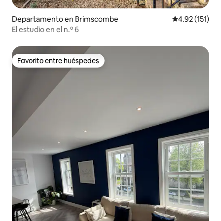
Departamento en Brimscombe
Calificación p
4.92 (151)
El estudio en el n.º 6
Favorito entre huéspedes
Favorito entre huéspedes