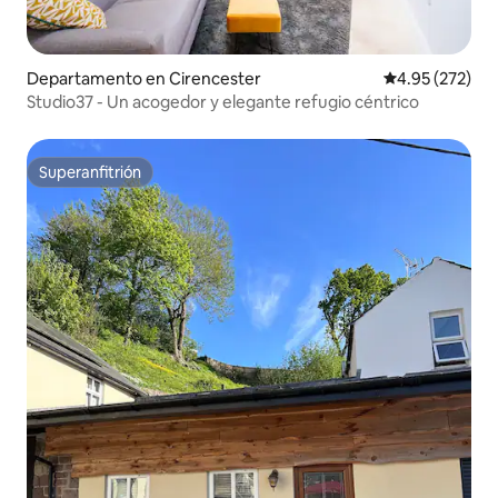
Departamento en Cirencester
Calificación pr
4.95 (272)
Studio37 - Un acogedor y elegante refugio céntrico
Superanfitrión
Superanfitrión