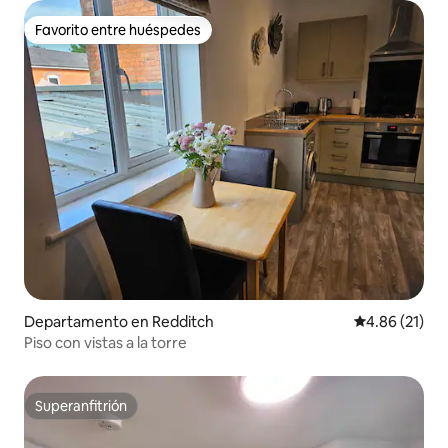
Favorito entre huéspedes
Favorito entre huéspedes
Departamento en Redditch
Calificación 
4.86 (21)
Piso con vistas a la torre
Superanfitrión
Superanfitrión