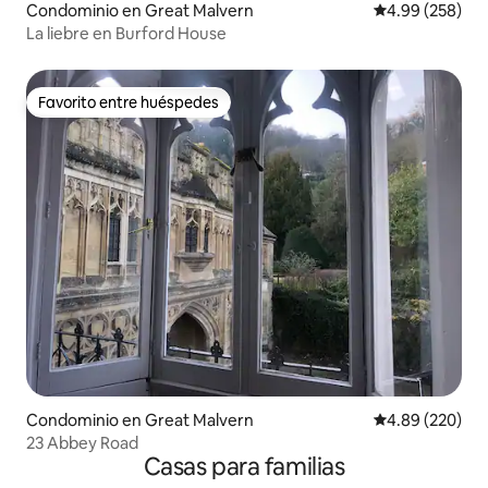
Condominio en Great Malvern
Calificación pr
4.99 (258)
La liebre en Burford House
Favorito entre huéspedes
Favorito entre huéspedes
Condominio en Great Malvern
Calificación pr
4.89 (220)
23 Abbey Road
Casas para familias