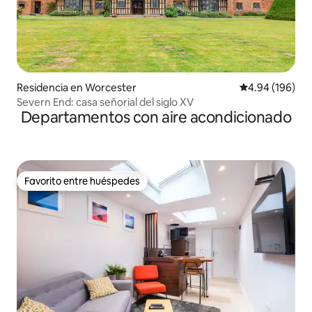
Residencia en Worcester
Calificación pr
4.94 (196)
Severn End: casa señorial del siglo XV
Departamentos con aire acondicionado
Favorito entre huéspedes
Favorito entre huéspedes