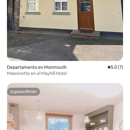
Departamento en Monmouth
Calificació
5.0 (7)
Maisonette en el Mayhill Hotel
Superanfitrión
Superanfitrión