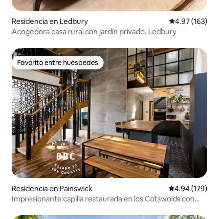
Residencia en Ledbury
Calificación p
4.97 (163)
Acogedora casa rural con jardín privado, Ledbury
Favorito entre huéspedes
Favorito entre huéspedes
Residencia en Painswick
Calificación pr
4.94 (179)
Impresionante capilla restaurada en los Cotswolds con
vista al valle