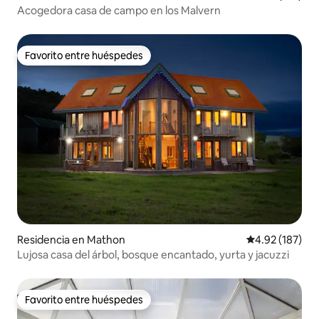
Acogedora casa de campo en los Malvern
Favorito entre huéspedes
Favorito entre huéspedes
Residencia en Mathon
Calificación p
4.92 (187)
Lujosa casa del árbol, bosque encantado, yurta y jacuzzi
Favorito entre huéspedes
Favorito entre huéspedes