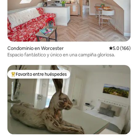
Condominio en Worcester
Calificación 
5.0 (166)
Espacio fantástico y único en una campiña gloriosa.
Favorito entre huéspedes
De los mejores en Favorito entre huéspedes