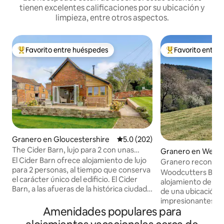
tienen excelentes calificaciones por su ubicación y
limpieza, entre otros aspectos.
Favorito entre huéspedes
Favorito entre
De los mejores en Favorito entre huéspedes
De los mejores en
Granero en Gloucestershire
Calificación promedio: 5.0 de 5
5.0 (202)
The Cider Barn, lujo para 2 con unas
Granero en Welli
vistas preciosas.
El Cider Barn ofrece alojamiento de lujo
Granero reconvert
para 2 personas, al tiempo que conserva
Ledbury y Malvern 
Woodcutters Barn
el carácter único del edificio. El Cider
alojamiento de luj
Barn, a las afueras de la histórica ciudad
de una ubicación id
comercial de Ledbury, goza de una
impresionantes vis
ubicación rural idílica, impresionantes
Amenidades populares para
ciclismo inigualables. Ubicado 
vistas y paseos y ciclismo sin igual.
afueras de la hist