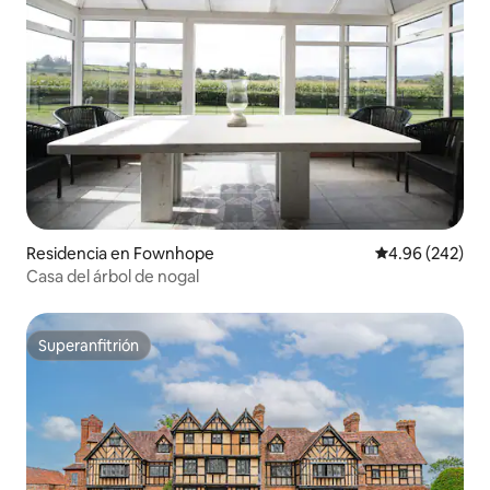
Residencia en Fownhope
Calificación pr
4.96 (242)
Casa del árbol de nogal
Superanfitrión
Superanfitrión