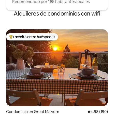
Recomendado por 185 habitantes locales
Alquileres de condominios con wifi
Favorito entre huéspedes
De los mejores en Favorito entre huéspedes
Condominio en Great Malvern
Calificación pr
4.98 (190)