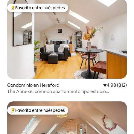
Favorito entre huéspedes
De los mejores en Favorito entre huéspedes
Condominio en Hereford
Calificación pr
4.98 (812)
The Annexe: cómodo apartamento tipo estudio
independiente
Favorito entre huéspedes
De los mejores en Favorito entre huéspedes