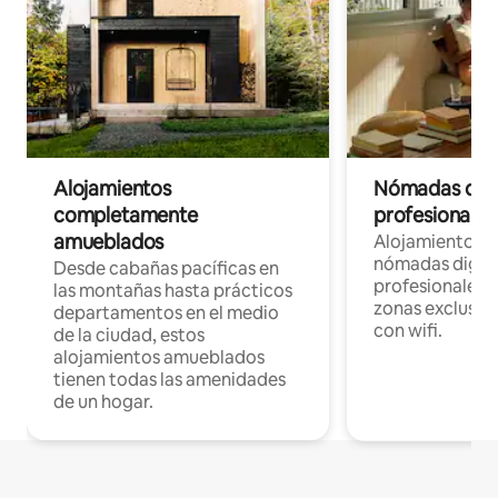
Alojamientos
Nómadas digit
completamente
profesionales 
amueblados
Alojamientos 
nómadas digita
Desde cabañas pacíficas en
profesionales d
las montañas hasta prácticos
zonas exclusiva
departamentos en el medio
con wifi.
de la ciudad, estos
alojamientos amueblados
tienen todas las amenidades
de un hogar.