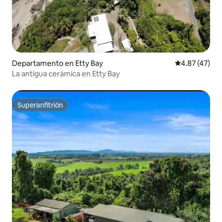
Departamento en Etty Bay
Calificación 
4.87 (47)
La antigua cerámica en Etty Bay
Superanfitrión
Superanfitrión