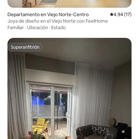
Departamento en Viejo Norte-Centro
Calificación 
4.94 (17)
Joya de diseño en el Viejo Norte con FeelHome
Familiar
·
Ubicación
·
Estado
Superanfitrión
Superanfitrión