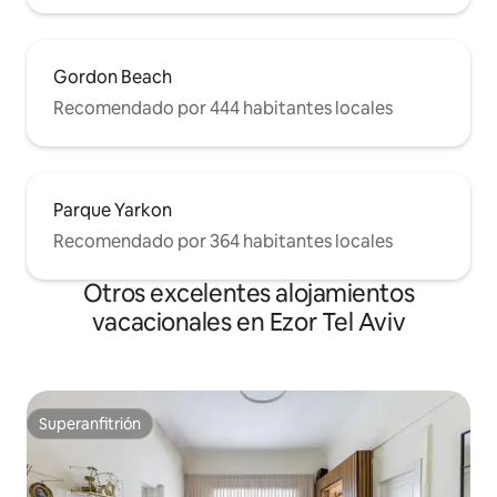
silencioso, lo que permite un entorno
relajante, privado y tranquilo. Creemos
que es una vista impresionante y
Gordon Beach
hermosa, pero no dudes en ponerte en
contacto con nosotros si tienes alguna
Recomendado por 444 habitantes locales
pregunta.
Parque Yarkon
Recomendado por 364 habitantes locales
Otros excelentes alojamientos
vacacionales en Ezor Tel Aviv
Superanfitrión
Superanfitrión