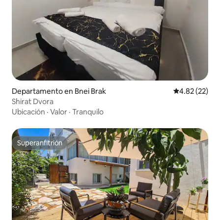
Departamento en Bnei Brak
Calificación 
4.82 (22)
Shirat Dvora
Ubicación
·
Valor
·
Tranquilo
Superanfitrión
Superanfitrión