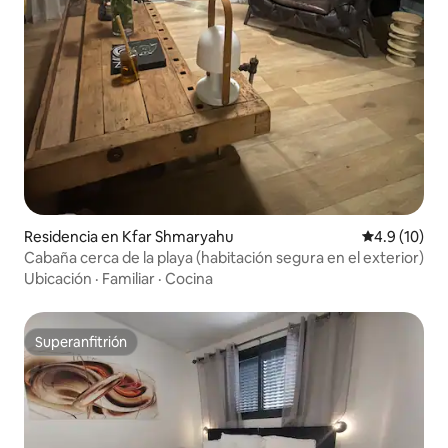
Residencia en Kfar Shmaryahu
Calificación
4.9 (10)
Cabaña cerca de la playa (habitación segura en el exterior)
Ubicación
·
Familiar
·
Cocina
Superanfitrión
Superanfitrión