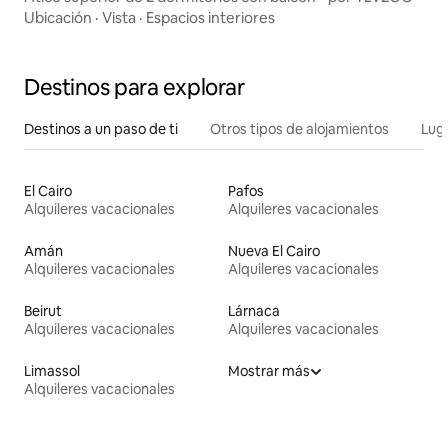
Ubicación
·
Vista
·
Espacios interiores
Destinos para explorar
Destinos a un paso de ti
Otros tipos de alojamientos
Lug
El Cairo
Pafos
Alquileres vacacionales
Alquileres vacacionales
Amán
Nueva El Cairo
Alquileres vacacionales
Alquileres vacacionales
Beirut
Lárnaca
Alquileres vacacionales
Alquileres vacacionales
Limassol
Mostrar más
Alquileres vacacionales