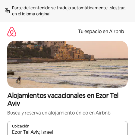
Ir
Parte del contenido se tradujo automáticamente. 
Mostrar 
al
en el idioma original
contenido
Tu espacio en Airbnb
Alojamientos vacacionales en Ezor Tel
Aviv
Busca y reserva un alojamiento único en Airbnb
Ubicación
Cuando los resultados estén disponibles, podrás navegar usando l