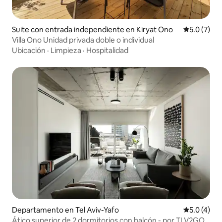
Suite con entrada independiente en Kiryat Ono
Calificació
5.0 (7)
Villa Ono Unidad privada doble o individual
Ubicación
·
Limpieza
·
Hospitalidad
Departamento en Tel Aviv-Yafo
Calificació
5.0 (4)
Ático superior de 2 dormitorios con balcón - por TLV2GO