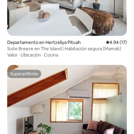
Departamento en Hertzeliya Pituah
Calificación 
4.94 (17)
Suite Breeze en The Island | Habitación segura (Mamak)
Valor
·
Ubicación
·
Cocina
Superanfitrión
Superanfitrión