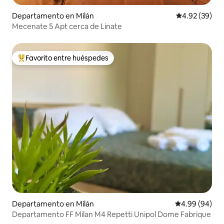
Departamento en Milán
Calificación p
4.92 (39)
Mecenate 5 Apt cerca de Linate
Favorito entre huéspedes
De los mejores en Favorito entre huéspedes
Departamento en Milán
Calificación p
4.99 (94)
Departamento FF Milan M4 Repetti Unipol Dome Fabrique