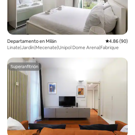
Departamento en Milán
Calificación p
4.86 (90)
Linate|Jardín|Mecenate|Unipol Dome Arena|Fabrique
Superanfitrión
Superanfitrión