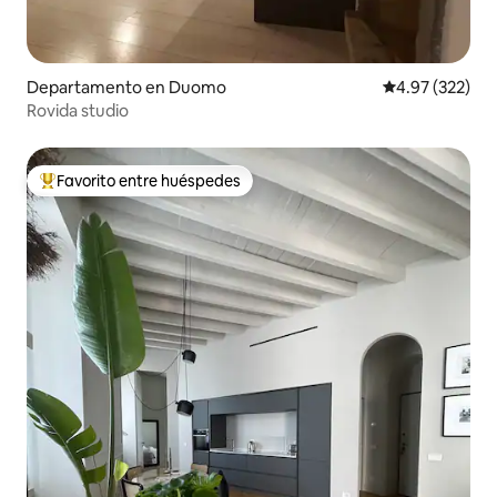
Departamento en Duomo
Calificación pr
4.97 (322)
Rovida studio
Favorito entre huéspedes
De los mejores en Favorito entre huéspedes