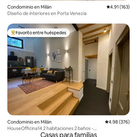
Condominio en Milán
Calificación p
4.91 (163)
Diseño de interiores en Porta Venezia
Favorito entre huéspedes
De los mejores en Favorito entre huéspedes
Condominio en Milán
Calificación pr
4.98 (376)
HouseOfficina14 2 habitaciones 2 baños -
Casas para familias
estacionamiento Metro