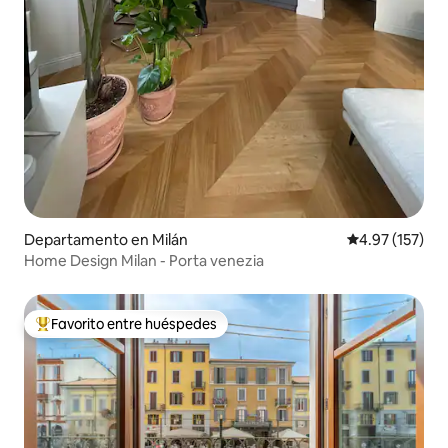
Departamento en Milán
Calificación p
4.97 (157)
Home Design Milan - Porta venezia
Favorito entre huéspedes
De los mejores en Favorito entre huéspedes