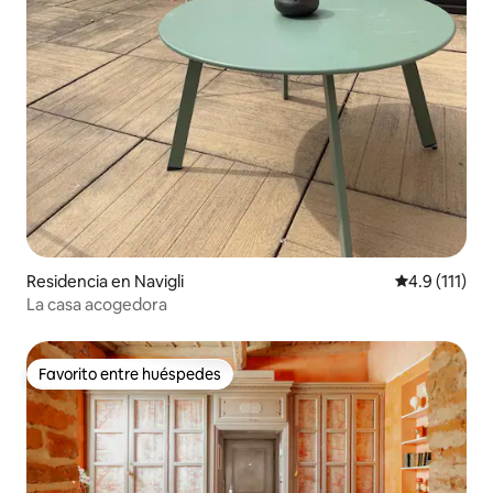
Residencia en Navigli
Calificación 
4.9 (111)
La casa acogedora
Favorito entre huéspedes
Favorito entre huéspedes