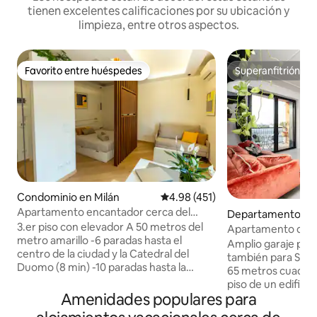
tienen excelentes calificaciones por su ubicación y
limpieza, entre otros aspectos.
Favorito entre huéspedes
Superanfitrión
Favorito entre huéspedes
Superanfitrión
Condominio en Milán
Calificación promedio: 4.98 de 5
4.98 (451)
Apartamento encantador cerca del
Departamento en 
metro con wifi gratuito y check-in
3.er piso con elevador A 50 metros del
Apartamento de di
autónomo
metro amarillo -6 paradas hasta el
¡estacionamiento 
Amplio garaje para
centro de la ciudad y la Catedral del
también para SUV.
Duomo (8 min) -10 paradas hasta la
65 metros cuadrad
estación central de trenes -1 parada
piso de un edificio
hasta la estación de tren de Porta
Amenidades populares para
construcción. El a
Romana Servicio nocturno de autobús
distancia del centr