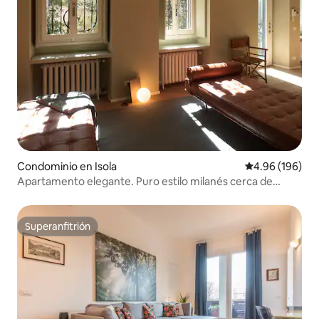
Condominio en Isola
Calificación pr
4.96 (196)
Apartamento elegante. Puro estilo milanés cerca de
Brera.
Superanfitrión
Superanfitrión