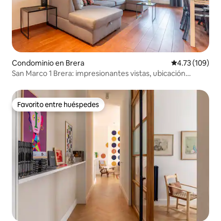
Condominio en Brera
Calificación p
4.73 (109)
San Marco 1 Brera: impresionantes vistas, ubicación
céntrica
Favorito entre huéspedes
Favorito entre huéspedes