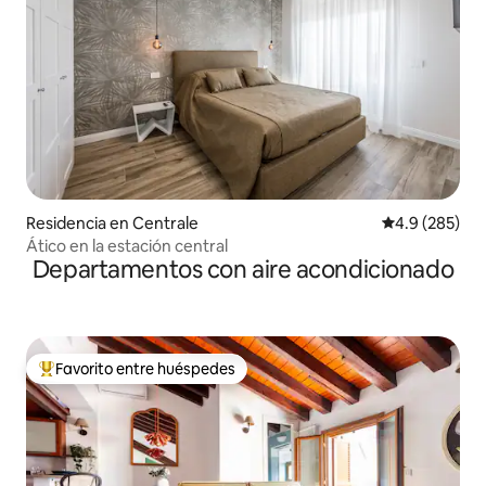
Residencia en Centrale
Calificación p
4.9 (285)
Ático en la estación central
Departamentos con aire acondicionado
Favorito entre huéspedes
De los mejores en Favorito entre huéspedes