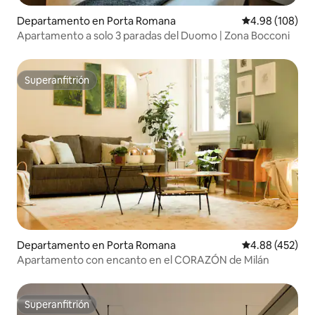
Departamento en Porta Romana
Calificación pr
4.98 (108)
Apartamento a solo 3 paradas del Duomo | Zona Bocconi
Superanfitrión
Superanfitrión
Departamento en Porta Romana
Calificación pr
4.88 (452)
Apartamento con encanto en el CORAZÓN de Milán
Superanfitrión
Superanfitrión