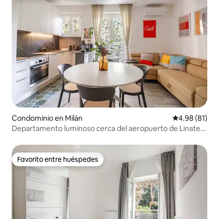
Condominio en Milán
Calificación 
4.98 (81)
Departamento luminoso cerca del aeropuerto de Linate,
Unipol Dome y el Duomo
Favorito entre huéspedes
Favorito entre huéspedes