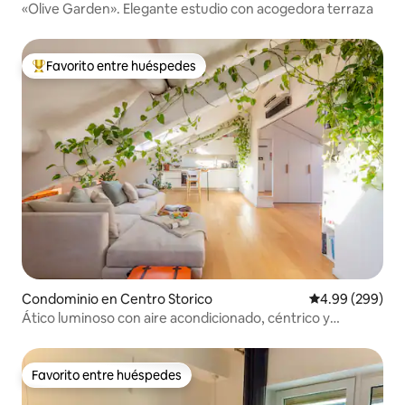
«Olive Garden». Elegante estudio con acogedora terraza
Favorito entre huéspedes
De los mejores en Favorito entre huéspedes
Condominio en Centro Storico
Calificación pr
4.99 (299)
Ático luminoso con aire acondicionado, céntrico y
tranquilo
Favorito entre huéspedes
Favorito entre huéspedes