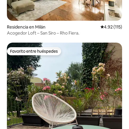
Residencia en Milán
Calificación p
4.92 (115)
Acogedor Loft – San Siro – Rho Fiera.
Favorito entre huéspedes
Favorito entre huéspedes