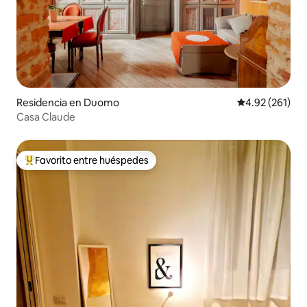
Residencia en Duomo
Calificación p
4.92 (261)
Casa Claude
Favorito entre huéspedes
De los mejores en Favorito entre huéspedes