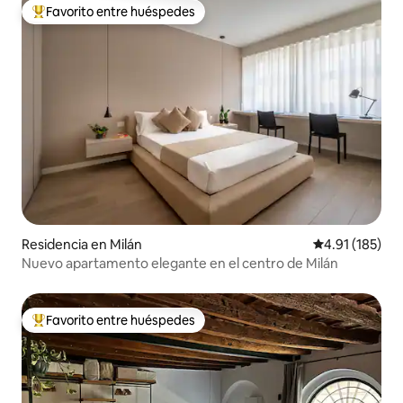
Favorito entre huéspedes
De los mejores en Favorito entre huéspedes
Residencia en Milán
Calificación p
4.91 (185)
Nuevo apartamento elegante en el centro de Milán
Favorito entre huéspedes
De los mejores en Favorito entre huéspedes