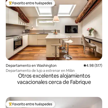
Favorito entre huéspedes
De los mejores en Favorito entre huéspedes
Departamento en Washington
Calificación p
4.98 (517)
Departamento de lujo a estrenar en Milán
Otros excelentes alojamientos
vacacionales cerca de Fabrique
Favorito entre huéspedes
De los mejores en Favorito entre huéspedes