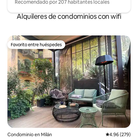
Recomendado por 207 habitantes locales
Alquileres de condominios con wifi
Favorito entre huéspedes
Favorito entre huéspedes
Condominio en Milán
Calificación pr
4.96 (279)