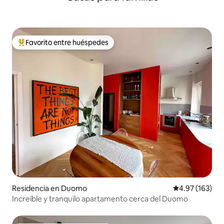
Favorito entre huéspedes
De los mejores en Favorito entre huéspedes
Residencia en Duomo
Calificación p
4.97 (163)
Increíble y tranquilo apartamento cerca del Duomo