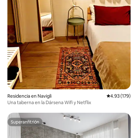
Residencia en Navigli
Calificación p
4.93 (179)
Una taberna en la Dársena Wifi y Netflix
Superanfitrión
Superanfitrión