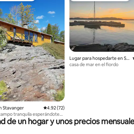
io: 5 de 5; 63 evaluaciones
Lugar para hospedarte en Str
and
casa de mar en el fiordo
n Stavanger
Calificación promedio: 4.92 de 5; 72 evaluac
4.92 (72)
campo tranquila esperándote
 de un hogar y unos precios mensuale
!