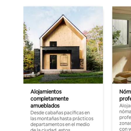
Alojamientos
Nóma
completamente
profe
amueblados
Aloj
nómad
Desde cabañas pacíficas en
profe
las montañas hasta prácticos
zonas
departamentos en el medio
con w
de la ciudad, estos