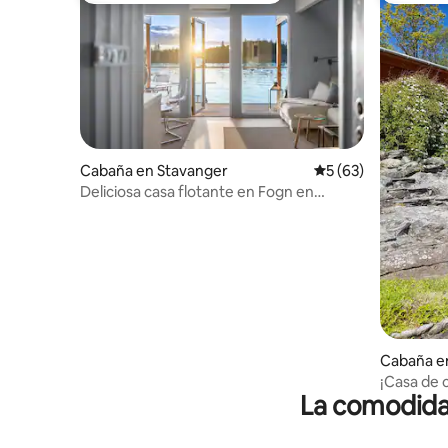
Cabaña en Stavanger
Calificación promed
5 (63)
Deliciosa casa flotante en Fogn en
Ryfylke
Cabaña e
¡Casa de 
La comodidad
en Finnøy