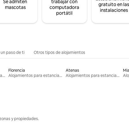
Se admiten
trabajar con
gratuito en la
mascotas
computadora
instalaciones
portátil
 un paso de ti
Otros tipos de alojamientos
Florencia
Atenas
Mi
Alojamientos para estancias largas
Alojamientos para estancias largas
Alojamientos para estancias largas
zonas y propiedades.