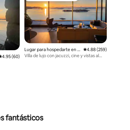
Lugar para hospedarte en S
Calificación promedio: 
4.88 (259)
trand
Villa de lujo con jacuzzi, cine y vistas al
Calificación promedio: 4.95 de 5; 60 evaluaciones
4.95 (60)
fiordo
iones
s fantásticos