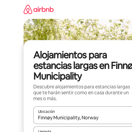
Ir
al
contenido
Alojamientos para
estancias largas en Finn
Municipality
Descubre alojamientos para estancias largas
que te harán sentir como en casa durante un
mes o más.
Ubicación
Cuando los resultados estén disponibles, podrás na
Llegada