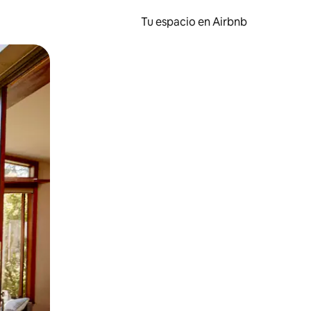
Tu espacio en Airbnb
ien tocando y deslizando la pantalla.