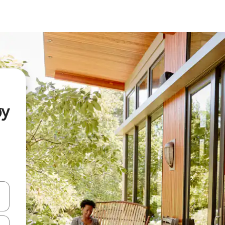
øy
vegar usando las teclas de las flechas hacia arriba y hacia abajo, o b