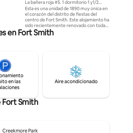
La bañera roja #5. 1 dormitorio 1 y1/2
en el
baño
Esta es una unidad de 1890 muy única en
a espacial
el corazón del distrito de fiestas del
ega en la
centro de Fort Smith. Este alojamiento ha
despliega
sido recientemente renovado con toda
ipo
s en Fort Smith
la comodidad actualizada mientras
ia, es una
mantiene su antiguo encanto occidental.
unca
Esperamos que nos des una oportunidad
y vengas a alojarte con nosotros y
disfrutar del antiguo encanto occidental
que Fort Smith tiene para ofrecer. Esta
unidad está cerca de todo, por lo que es
fácil planificar tu visita. Este lugar tiene al
ionamiento
menos 10 bares y restaurantes arriba y
ito en las
Aire acondicionado
abajo de la avenida principal, un lugar
alaciones
maravilloso para pasarlo bien.
 Fort Smith
Creekmore Park