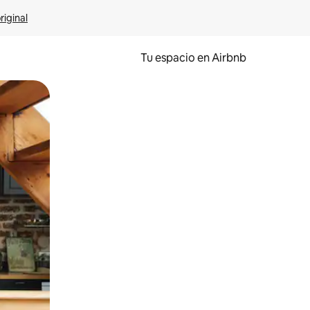
riginal
Tu espacio en Airbnb
ien tocando y deslizando la pantalla.