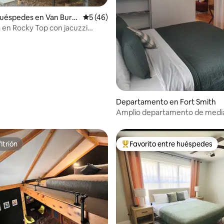
 4.92 de 5; 53 evaluaciones
huéspedes en Van Bure
Calificación promedio: 5 de 5; 46 evaluac
5 (46)
 en Rocky Top con jacuzzi
aire libre
Departamento en Fort Smith
Amplio departamento de medi
siglo
itrión
Favorito entre huéspedes
itrión
De los mejores en Favorito ent