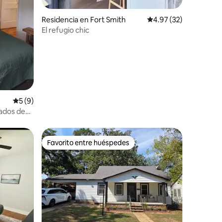
iones
Residencia en Fort Smith
Calificación promedio:
4.97 (32)
El refugio chic
Calificación promedio: 5 de 5; 9 evaluaciones
5 (9)
ados de
Favorito entre huéspedes
re huéspedes
Favorito entre huéspedes