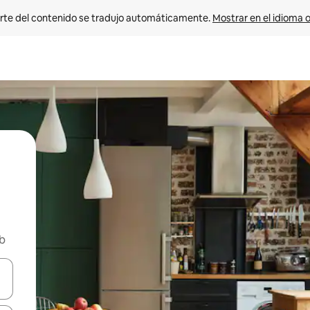
rte del contenido se tradujo automáticamente. 
Mostrar en el idioma o
nb
vegar usando las teclas de las flechas hacia arriba y hacia abajo, o b