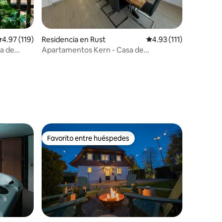
iones
alificación promedio: 4.97 de 5; 119 evaluaciones
4.97 (119)
Residencia en Rust
Calificación promedio:
4.93 (111)
a de
Apartamentos Kern - Casa de
vacaciones adosada
Favorito entre huéspedes
re huéspedes
Favorito entre huéspedes