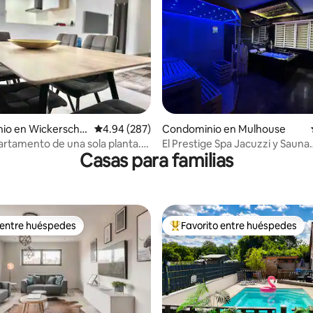
 4.9 de 5; 107 evaluaciones
io en Wickerschw
Calificación promedio: 4.94 de 5; 287 evaluac
4.94 (287)
Condominio en Mulhouse
artamento de una sola planta.
El Prestige Spa Jacuzzi y Sauna
Casas para familias
 Colmar)
tradicional
 entre huéspedes
Favorito entre huéspedes
 entre huéspedes
De los mejores en Favorito ent