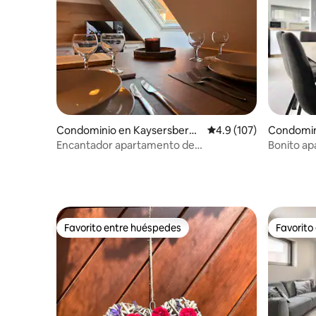
Condominio en Kaysersberg-
Calificación promedio:
4.9 (107)
Condomin
Vignoble
ihr
Encantador apartamento de
Bonito ap
2 habitaciones en Kaysersberg
(Cerca de
Favorito entre huéspedes
Favorito
Favorito entre huéspedes
Favorito