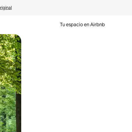
riginal
Tu espacio en Airbnb
ien tocando y deslizando la pantalla.