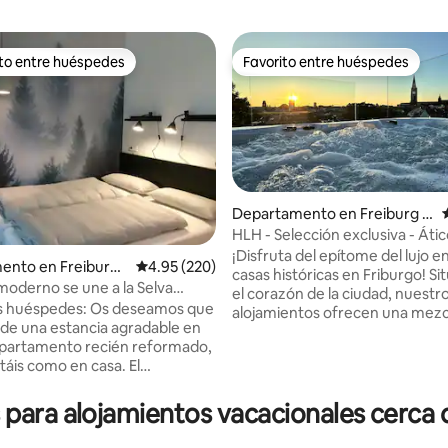
ito entre huéspedes
Favorito entre huéspedes
ejores en Favorito entre huéspedes
Favorito entre huéspedes
Departamento en Freiburg i
m Breisgau
HLH - Selección exclusiva - Átic
¡Disfruta del epítome del lujo e
nto en Freiburg i
Calificación promedio: 4.95 de 5; 220 evaluac
4.95 (220)
casas históricas en Friburgo! S
au
 moderno se une a la Selva
4.77 de 5; 885 evaluaciones
el corazón de la ciudad, nuestr
s huéspedes: Os deseamos que
alojamientos ofrecen una mezc
s de una estancia agradable en
de rica historia y comodidad m
apartamento recién reformado,
más destacado: terraza en la a
táis como en casa. El
60 metros cuadrados. Relájate 
to está situado en el centro
lujoso jacuzzi mientras disfruta
ad. La casa está a 10 minutos a
ara alojamientos vacacionales cerca 
copa de champán, rodeado por 
estación de tren. La siguiente
espléndida vista de la ciudad y l
tranvía está casi a la vuelta de
Negra. Casa de 120 metros cu