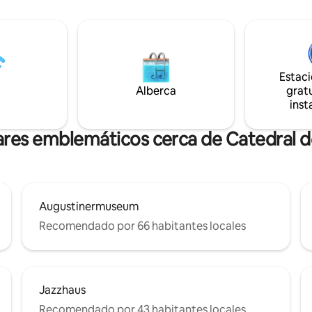
. En coche se llega fácilmente a
meticulosamente diseñada con
 puente Kronenbrücke. A la
dormitorios y una amplia cocina
d se tardan 3 minutos, a la
estar de lujo. Reserva tu estanc
nal 10 minutos y a la piscina
mismo y crea recuerdos que d
on instalaciones al aire libre y
toda la vida.
rque infantil 3 minutos. El
Estac
nto cuesta 10,00 € al día.
Alberca
gratu
inst
ares emblemáticos cerca de Catedral d
Augustinermuseum
Recomendado por 66 habitantes locales
Jazzhaus
Recomendado por 43 habitantes locales