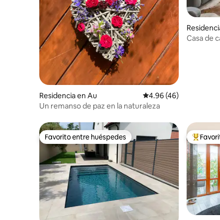
Residenci
Casa de c
sauna
Residencia en Au
Calificación promedio:
4.96 (46)
Un remanso de paz en la naturaleza
Favorito entre huéspedes
Favor
Favorito entre huéspedes
De los m