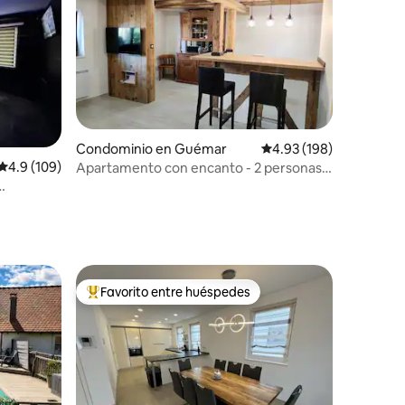
Condominio en Guémar
Calificación promedio: 
4.93 (198)
iones
Calificación promedio: 4.9 de 5; 109 evaluaciones
4.9 (109)
Apartamento con encanto - 2 personas
Alsacia
Favorito entre huéspedes
re huéspedes
De los mejores en Favorito entre huéspedes