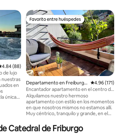
Departam
Favorito entre huéspedes
Favorit
Favorito entre huéspedes
Favorit
m
Mettlen |
Alpes
Mettlenh
Mettlen 
en Mettl
Württemberg. Construid
tradicion
un espac
máximo de 10
Calificación promedio: 4.84 de 5; 88 evaluaciones
4.84 (88)
del piso 
o de lujo
onduladas
n nuestras
iones
Departamento en Freiburg i
Calificación promedio:
4.96 (171)
escocesas Bla
ituados en
m Breisgau
escapadas
Encantador apartamento en el centro de
os
base perf
la ciudad vieja
Alquilamos nuestro hermoso
la única
Negra y l
apartamento con estilo en los momentos
oderna. Lo
Alemania,
en que nosotros mismos no estamos allí.
zotea de
Muy céntrico, tranquilo y grande, en el
en un
casco antiguo de Schlossberg, en varios
s de una
niveles con tres balcones, en la
de Catedral de Friburgo
la
Konviktstraße, una de las calles más
a Selva
bonitas. En el 3º y 4º piso, con una gran
adrados