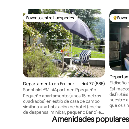
Favorito entre huéspedes
Favor
Favorito entre huéspedes
De los m
Departame
m Breisg
El diseño
Departamento en Freiburg i
Calificación promedio: 
4.77 (885)
Negra
Estimado
m Breisgau
Sonnhalde*MiniApartment*pequeño
disfrutéi
jardín*ubicación tranquila
Pequeño apartamento (unos 15 metros
nuestro 
cuadrados) en estilo de casa de campo
que os sin
similar a una habitación de hotel (cocina
apartamen
de despensa, minibar, pequeño Baño) en
de la ciud
Amenidades populares p
la planta baja de una casa de 2 familias,
pie de la 
ciudad/naturaleza cerca de la ciudad,
parada de 
caja de llaves, ubicación panorámica,