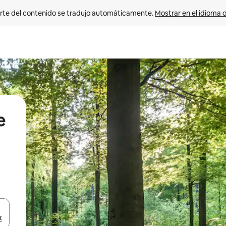
rte del contenido se tradujo automáticamente. 
Mostrar en el idioma o
e
vegar usando las teclas de las flechas hacia arriba y hacia abajo, o b