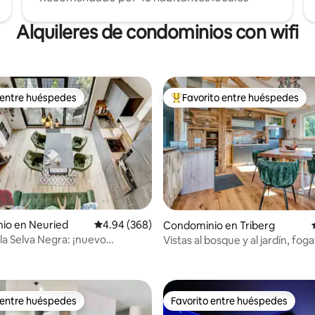
Alquileres de condominios con wifi
 entre huéspedes
Favorito entre huéspedes
 entre huéspedes
De los mejores en Favorito ent
4.93 de 5; 109 evaluaciones
io en Neuried
Calificación promedio: 4.94 de 5; 368 evaluac
4.94 (368)
Condominio en Triberg
la Selva Negra: ¡nuevo
Vistas al bosque y al jardín, foga
to con terraza!
chimenea
 entre huéspedes
Favorito entre huéspedes
 entre huéspedes
Favorito entre huéspedes