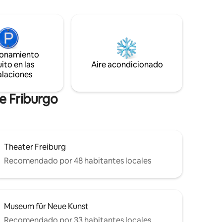
cocina, sala de estar, dos dormitorios y
 2
dos baños. Adecuado para 4 personas. -
 y sala de
Incluye ropa de cama, toallas, secador de
ia hoy
pelo, TV, libros - a pie catedral 3 min,
urarán
tranvía 1 min - Aparcamiento, por
ejemplo, en el garaje Schlossberg por
ionamiento
18 €/24 h
ito en las
Aire acondicionado
alaciones
e Friburgo
Theater Freiburg
Recomendado por 48 habitantes locales
Museum für Neue Kunst
Recomendado por 33 habitantes locales