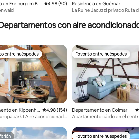
a en Freiburg im Br
Calificación promedio: 4.98 de 5; 90 evaluac
4.98 (90)
Residencia en Guémar
önwald
La Ruine Jacuzzi privado Ruta d
4.98 de 5; 178 evaluaciones
personas
Departamentos con aire acondicionad
ito entre huéspedes
Favorito entre huéspedes
ejores en Favorito entre huéspedes
Favorito entre huéspedes
 4.9 de 5; 408 evaluaciones
ento en Kippenhe
Calificación promedio: 4.98 de 5; 154 evaluac
4.98 (154)
Departamento en Colmar
C
 Europapark I Aire acondicionado
Apartamento cálido en el centr
n somier
itrión
Favorito entre huéspedes
itrión
Favorito entre huéspedes