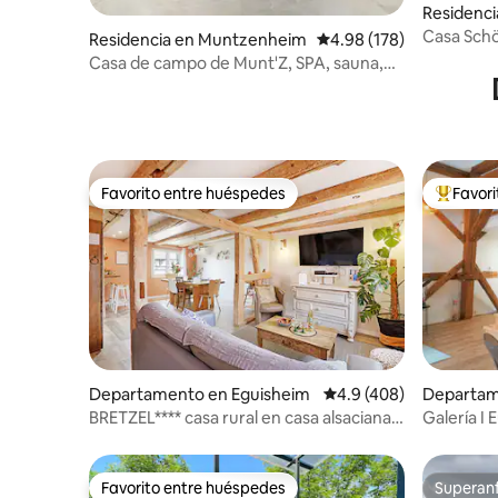
Residenci
eisgau
Casa Sch
Residencia en Muntzenheim
Calificación promedio: 
4.98 (178)
Casa de campo de Munt'Z, SPA, sauna,
piscina, cerca de Colmar
Favorito entre huéspedes
Favor
Favorito entre huéspedes
De los m
Departamento en Eguisheim
Calificación promedio:
4.9 (408)
Departam
im
BRETZEL**** casa rural en casa alsaciana,
Galería I
Eguisheim
I Cama co
Favorito entre huéspedes
Superanf
Favorito entre huéspedes
Superanf