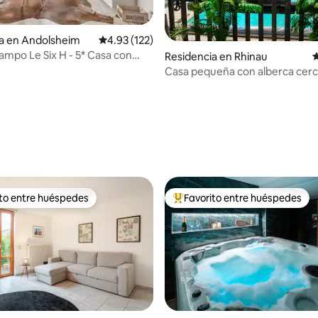
a en Andolsheim
Calificación promedio: 4.93 de 5; 122 evaluac
4.93 (122)
ampo Le Six H - 5* Casa con
Residencia en Rhinau
C
Casa pequeña con alberca cerc
Europa-Park
 4.96 de 5; 46 evaluaciones
ito entre huéspedes
Favorito entre huéspedes
ejores en Favorito entre huéspedes
De los mejores en Favorito ent