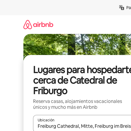
Ir
Pa
al
contenido
Lugares para hospedart
cerca de Catedral de
Friburgo
Reserva casas, alojamientos vacacionales
únicos y mucho más en Airbnb
Ubicación
Cuando los resultados estén disponibles, podrás na