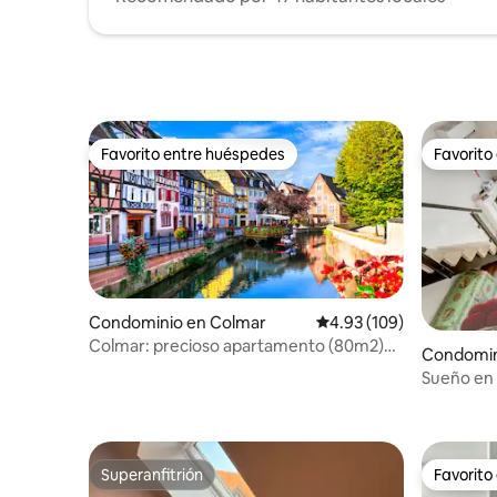
Favorito entre huéspedes
Favorito
Favorito entre huéspedes
Favorito
Condominio en Colmar
Calificación promedio: 
4.93 (109)
Colmar: precioso apartamento (80m2)
Condomin
en residencia 2
Sueño en 
apartamen
Superanfitrión
Favorito
Superanfitrión
Favorito