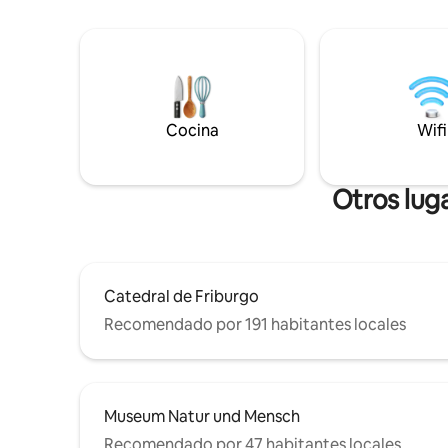
la esquina
ubicación panorámica, vista al bosque
través del
negro, ventanas altas, persianas al aire
universida
libre, jardín de 10 metros cuadrados.
zona peato
Casco antiguo (1,8 km), coche: 5
cubierta c
minutos, bicicleta o autobús (estación a
un gran pa
300 m) a 5-10 minutos, a 25 minutos a pie.
aparcamie
Cocina
Wifi
Estación de tren con autobús: 25 min.
Gratis: 2 bicicletas sencillas (bajo
petición),estacionamiento en la calle,
WiFi, ropa de cama, baño/toallas. A 300
Otros lug
m de distancia: tiendas, cafeterías,
restaurantes.
Catedral de Friburgo
Recomendado por 191 habitantes locales
Museum Natur und Mensch
Recomendado por 47 habitantes locales