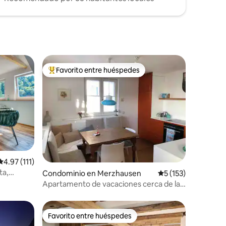
Favorito entre huéspedes
re huéspedes
De los mejores en Favorito entre huéspedes
iones
Calificación promedio: 4.97 de 5; 111 evaluaciones
4.97 (111)
ta,
Condominio en Merzhausen
Calificación promed
5 (153)
Apartamento de vacaciones cerca de la
ciudad en el campo
Favorito entre huéspedes
Favorito entre huéspedes