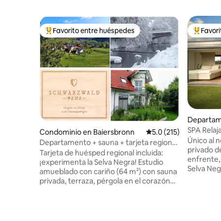
Favorito entre huéspedes
Favor
De los mejores en Favorito entre huéspedes
De los m
Departam
n
SPA Relaja
Condominio en Baiersbronn
Calificación promedio:
5.0 (215)
spa priva
Único al 
Departamento + sauna + tarjeta regional
privado de
para huéspedes incluida
Tarjeta de huésped regional incluida:
enfrente,
¡experimenta la Selva Negra! Estudio
Selva Neg
amueblado con cariño (64 m²) con sauna
y Baden-B
privada, terraza, pérgola en el corazón
Haguenau,
de la Selva Negra. Como extra: tarjeta de
5 minutos
huésped regional, con muchas
SOUFFLENHEIM. ¡Suite
actividades de ocio en la región como
acceso di
ciclismo, esquí, patinaje, trineo, golf,