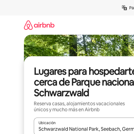
Ir
Pa
al
contenido
Lugares para hospedart
cerca de Parque naciona
Schwarzwald
Reserva casas, alojamientos vacacionales
únicos y mucho más en Airbnb
Ubicación
Cuando los resultados estén disponibles, podrás na