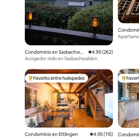
Condomin
h
Apartamen
junto a la
Condominio en Sasbachwal
Calificación promedio: 
4.95 (262)
den
Acogedor nido en Sasbachwalden
Favorito entre huéspedes
Favor
De los mejores en Favorito entre huéspedes
De los m
Condominio en Ettlingen
Calificación promedio: 
4.95 (115)
Condomini