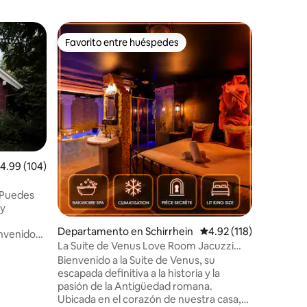
Cabaña e
Favorito entre huéspedes
Favorit
re huéspedes
Favorito entre huéspedes
Favorit
Sauna, es
de la Sel
Nuestro a
privacida
aislada -
azulejos - calefacción por suelo radiante -
1 cama ki
camas ind
equipada
encimera 
iones
alificación promedio: 4.99 de 5; 104 evaluaciones
4.99 (104)
cafetera 
ducha y s
 Puedes
de estar 
 y
absolutas - Pura relajación - Experien
en la nat
Departamento en Schirrhein
Calificación promedio:
4.92 (118)
nvenido
casa
La Suite de Venus Love Room Jacuzzi
e
Habitación Secreta
Bienvenido a la Suite de Venus, su
escapada definitiva a la historia y la
ubre la
pasión de la Antigüedad romana.
ermosa
Ubicada en el corazón de nuestra casa,
go de