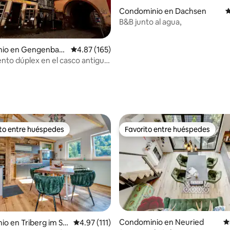
Condominio en Dachsen
C
B&B junto al agua,
io en Gengenbac
Calificación promedio: 4.87 de 5; 165 evaluac
4.87 (165)
to dúplex en el casco antiguo
 Puerta Superior de la Ciudad
4.95 de 5; 262 evaluaciones
ito entre huéspedes
Favorito entre huéspedes
ejores en Favorito entre huéspedes
Favorito entre huéspedes
4.95 de 5; 115 evaluaciones
Condominio en Neuried
C
o en Triberg im Sc
Calificación promedio: 4.97 de 5; 111 evaluac
4.97 (111)