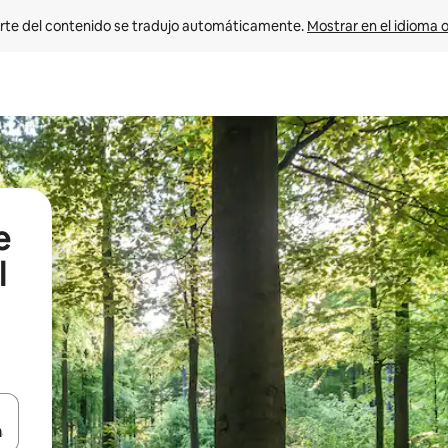
rte del contenido se tradujo automáticamente. 
Mostrar en el idioma o
e
l
vegar usando las teclas de las flechas hacia arriba y hacia abajo, o b