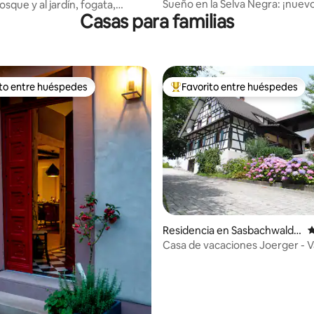
d
Sueño en la Selva Negra: ¡nuev
bosque y al jardín, fogata,
Casas para familias
apartamento con terraza!
a
ito entre huéspedes
Favorito entre huéspedes
ejores en Favorito entre huéspedes
De los mejores en Favorito ent
Residencia en Sasbachwalde
C
n
Casa de vacaciones Joerger - 
en la Selva Negra