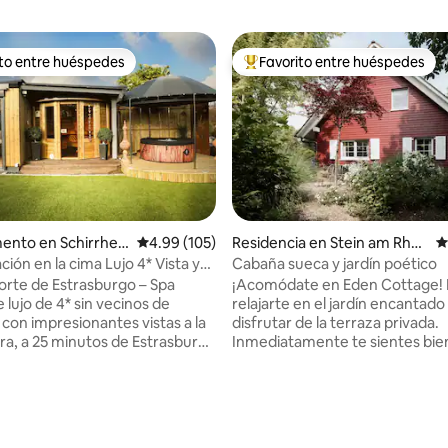
ito entre huéspedes
Favorito entre huéspedes
ejores en Favorito entre huéspedes
De los mejores en Favorito ent
ento en Schirrhei
Calificación promedio: 4.99 de 5; 105 evaluac
4.99 (105)
Residencia en Stein am Rhei
C
n
ción en la cima Lujo 4* Vista y
Cabaña sueca y jardín poético
 5.0 de 5; 215 evaluaciones
do
norte de Estrasburgo – Spa
¡Acomódate en Eden Cottage!
 lujo de 4* sin vecinos de
relajarte en el jardín encantado
 con impresionantes vistas a la
disfrutar de la terraza privada.
ra, a 25 minutos de Estrasburgo
Inmediatamente te sientes bie
aden, a 10 minutos de
en la elegante y amorosament
 a 1 hora de Europa-Park y a
amueblada casa. La cocina está
 del campo de golf de
perfectamente equipada. Desc
 de ensueño con
famosa ciudad medieval y la h
recto a una zona exterior
región alrededor del Rin y el la