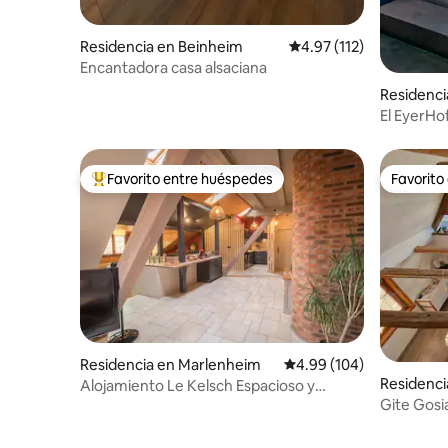
Residencia en Beinheim
Calificación promedio: 
4.97 (112)
Encantadora casa alsaciana
Residenci
n
El EyerHof
en el Pala
Favorito entre huéspedes
Favorito
De los mejores en Favorito entre huéspedes
Favorito
Residencia en Marlenheim
Calificación promedio: 
4.99 (104)
Residenci
Alojamiento Le Kelsch Espacioso y
Gite Gosi
acogedor con sauna