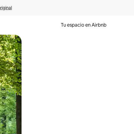
riginal
Tu espacio en Airbnb
ien tocando y deslizando la pantalla.