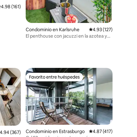
alificación promedio: 4.98 de 5; 161 evaluaciones
4.98 (161)
iones
Condominio en Karlsruhe
Calificación promedio: 
4.93 (127)
El penthouse con jacuzzi en la azotea y
vistas
Favorito entre huéspedes
Favorito entre huéspedes
Condominio en Estrasburgo
Calificación promedio:
4.87 (417)
alificación promedio: 4.94 de 5; 367 evaluaciones
4.94 (367)
iones