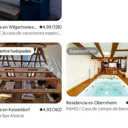
4.97 de 5; 112 evaluaciones
a en Wilgartswiese
Calificación promedio: 4.99 de 5; 128 evaluac
4.99 (128)
, la casa de vacaciones especial
tinado
 entre huéspedes
Superanfitrión
 entre huéspedes
Superanfitrión
Residencia en Obernheim
C
4.99 de 5; 104 evaluaciones
FAMO | Casa de campo de bien
a en Kesseldorf
Calificación promedio: 4.93 de 5; 162 evaluac
4.93 (162)
piscina+sauna
a Spa Alsacia