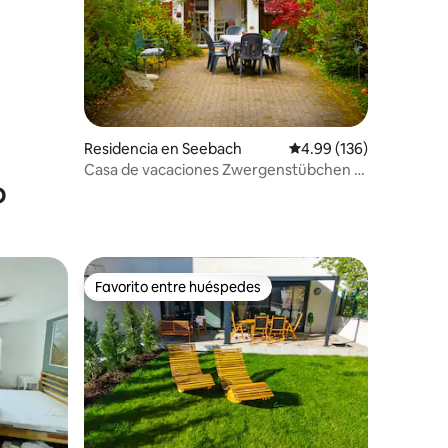
Residencia en Seebach
Calificación promedio: 
4.99 (136)
Casa de vacaciones Zwergenstübchen -
o
Vacaciones en la Selva Negra
Favorito entre huéspedes
re huéspedes
Favorito entre huéspedes