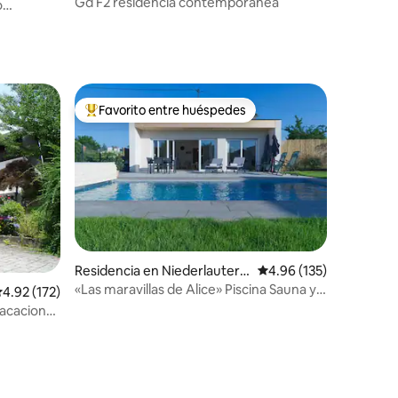
Gd F2 residencia contemporánea
o
Favorito entre huéspedes
re huéspedes
De los mejores en Favorito entre huéspedes
Residencia en Niederlauterb
Calificación promedio: 
4.96 (135)
ach
«Las maravillas de Alice» Piscina Sauna y
alificación promedio: 4.92 de 5; 172 evaluaciones
4.92 (172)
Balneoterapia
Vacaciones