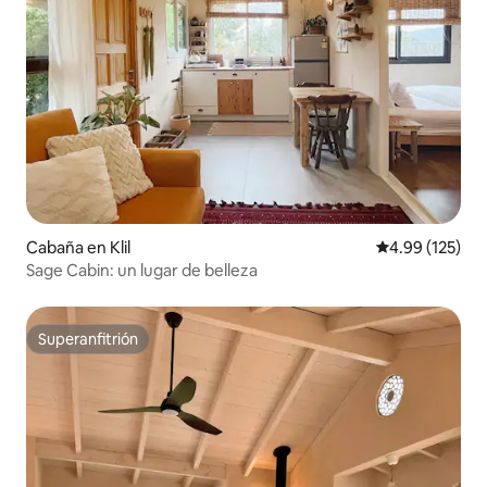
Cabaña en Klil
Calificación p
4.99 (125)
Sage Cabin: un lugar de belleza
Superanfitrión
Superanfitrión