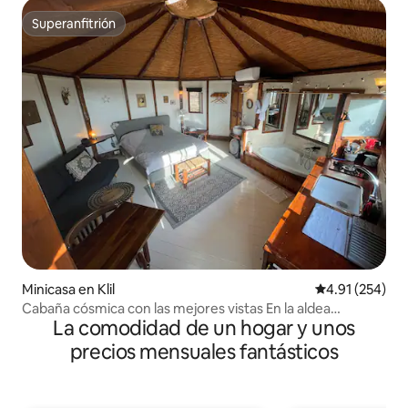
Superanfitrión
Superanfitrión
Minicasa en Klil
Calificación p
4.91 (254)
Cabaña cósmica con las mejores vistas En la aldea
La comodidad de un hogar y unos
ecológica de Klil.
precios mensuales fantásticos