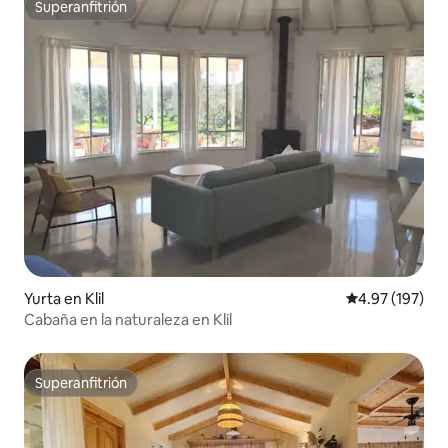
Superanfitrión
Superanfitrión
Yurta en Klil
Calificación p
4.97 (197)
Cabaña en la naturaleza en Klil
Superanfitrión
Superanfitrión