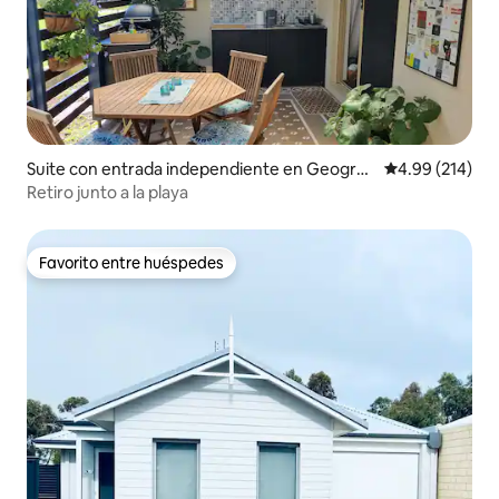
Suite con entrada independiente en Geograp
Calificación pr
4.99 (214)
he
Retiro junto a la playa
Favorito entre huéspedes
Favorito entre huéspedes