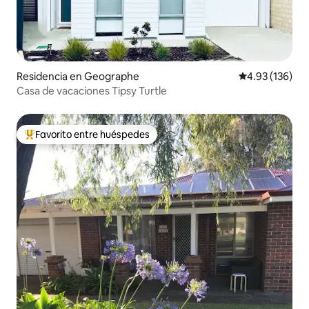
Residencia en Geographe
Calificación p
4.93 (136)
Casa de vacaciones Tipsy Turtle
Favorito entre huéspedes
De los mejores en Favorito entre huéspedes