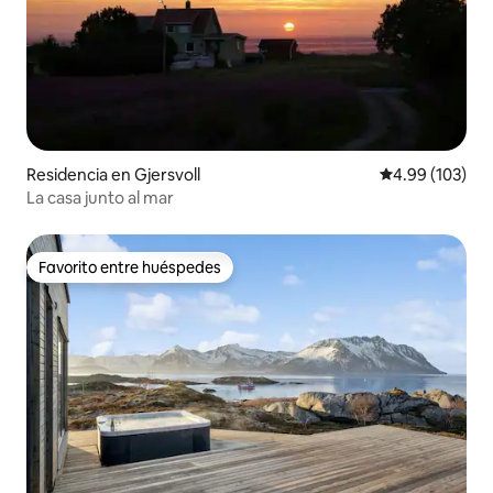
Residencia en Gjersvoll
Calificación pr
4.99 (103)
La casa junto al mar
Favorito entre huéspedes
Favorito entre huéspedes