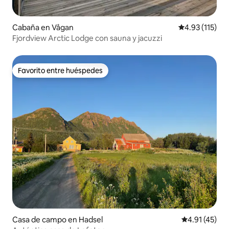
Cabaña en Vågan
Calificación p
4.93 (115)
Fjordview Arctic Lodge con sauna y jacuzzi
Favorito entre huéspedes
Favorito entre huéspedes
Casa de campo en Hadsel
Calificación 
4.91 (45)