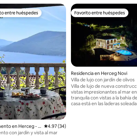
ito entre huéspedes
Favorito entre huéspedes
ejores en Favorito entre huéspedes
Favorito entre huéspedes
 4.97 de 5; 95 evaluaciones
Residencia en Herceg Novi
Villa de lujo con jardín de olivos
Villa de lujo de nueva construc
vistas impresionantes al mar e
tranquila con vistas a la bahía d
casa está en las laderas solead
Herceg Novi en uno de los pue
hermosos de Trebesinj. Ofrece 
800 m2, piscina climatizada y b
ento en Herceg - N
Calificación promedio: 4.97 de 5; 34 evaluac
4.97 (34)
alrededores paisajísticos. La vill
equipada con muebles de muy c
to con jardín y vista al mar