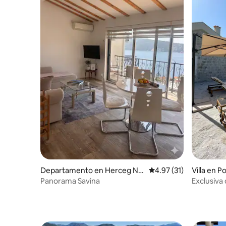
comentarios y opiniones. ¡Esperamos
verte desde todas partes! ¡Te damos la
bienvenida a Herceg Novi!
Departamento en Herceg No
Calificación promedio:
4.97 (31)
Villa en P
vi
Panorama Savina
Exclusiva 
piscina inf