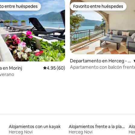
ito entre huéspedes
Favorito entre huéspedes
ejores en Favorito entre huéspedes
Favorito entre huéspedes
: 5.0 de 5; 17 evaluaciones
Departamento en Herceg - N
ovi
Apartamento con balcón frente
a en Morinj
Calificación promedio: 4.95 de 5; 60 evaluac
4.95 (60)
paseo marítimo Herceg Novi
 verano
Alojamientos con un kayak
Alojamientos frente a la playa
Herceg Novi
Herceg Novi
He