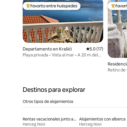
Favorito entre huéspedes
Favor
De los mejores en Favorito entre huéspedes
De los m
Departamento en Krašići
Calificación promedio
5.0 (17)
Playa privada • Vista al mar • A 20 m del
mar
Residenci
Retiro de
Destinos para explorar
Otros tipos de alojamientos
Rentas vacacionales junto al agua
Alojamientos con alberca
Herceg Novi
Herceg Novi