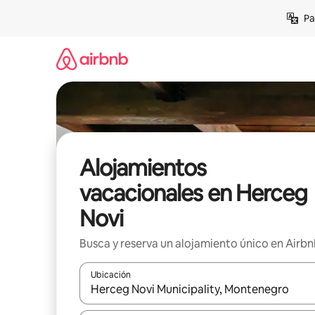
Ir
Pa
al
contenido
Alojamientos
vacacionales en Herceg
Novi
Busca y reserva un alojamiento único en Airb
Ubicación
Cuando los resultados estén disponibles, podrás na