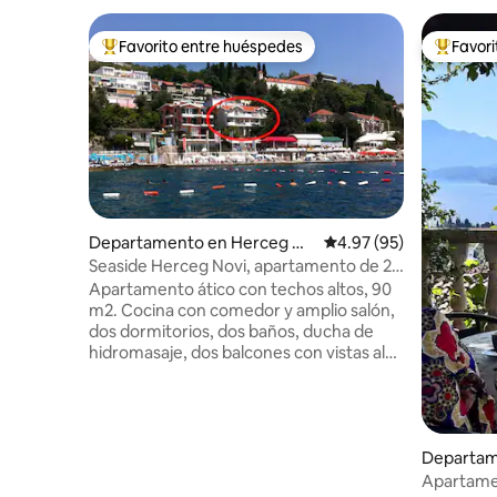
Favorito entre huéspedes
Favor
De los mejores en Favorito entre huéspedes
De los m
Departamento en Herceg No
Calificación promedio:
4.97 (95)
vi
Seaside Herceg Novi, apartamento de 2
dormitorios al oeste.
Apartamento ático con techos altos, 90
m2. Cocina con comedor y amplio salón,
dos dormitorios, dos baños, ducha de
hidromasaje, dos balcones con vistas al
mar. Una cama tamaño king en el
dormitorio principal, dos camas
individuales en el dormitorio y un sofá
cama extraíble en la sala de estar. Pisos
de madera en dormitorios y sala de estar.
Departam
Totalmente equipado y nuevo
ovi
Apartamen