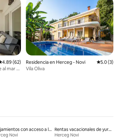
Calificación promedio: 4.89 de 5; 62 evaluaciones
4.89 (62)
Residencia en Herceg - Novi
Calificación promed
5.0 (3)
 al mar •
Vila Oliva
iones
Alojamientos con acceso a la playa
Rentas vacacionales de yurtas con jacuzzi
rceg Novi
Herceg Novi