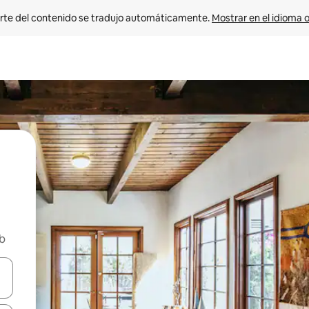
rte del contenido se tradujo automáticamente. 
Mostrar en el idioma o
nb
vegar usando las teclas de las flechas hacia arriba y hacia abajo, o b