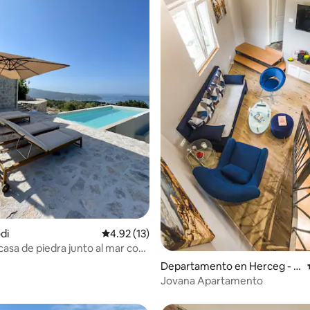
 4.97 de 5; 31 evaluaciones
odi
Calificación promedio: 4.92 de 5; 13 evaluac
4.92 (13)
casa de piedra junto al mar con
inita
Departamento en Herceg - N
ovi
Jovana Apartamento