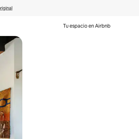
riginal
Tu espacio en Airbnb
ien tocando y deslizando la pantalla.