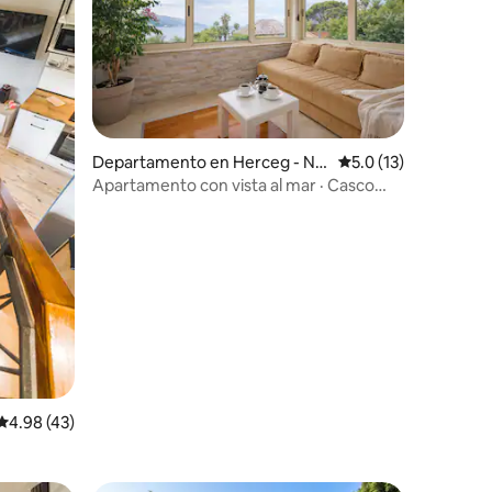
Departamento en Herceg - No
Calificación promedi
5.0 (13)
vi
Apartamento con vista al mar · Casco
antiguo a 100 m · Belavista
iones
Calificación promedio: 4.98 de 5; 43 evaluaciones
4.98 (43)