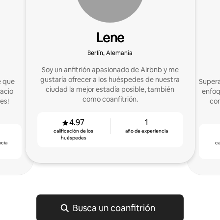
Lene
Berlín, Alemania
Soy un anfitrión apasionado de Airbnb y me
gustaría ofrecer a los huéspedes de nuestra
e que
Supera
ciudad la mejor estadía posible, también
pacio
enfoq
como coanfitrión.
es!
com
4.97
1
calificación de los
año de experiencia
huéspedes
ncia
ca
Busca un coanfitrión