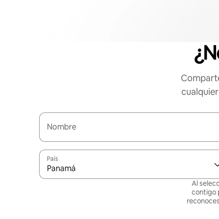
¿N
Comparte
cualquier
Nombre
País
Panamá
Al selec
contigo 
reconoces 