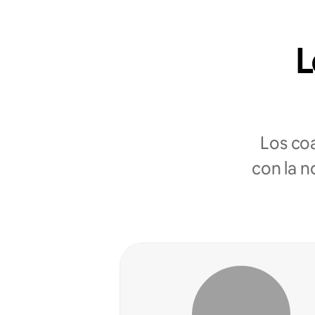
L
Los co
con la n