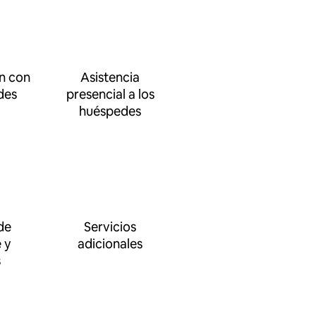
n con
Asistencia
des
presencial a los
huéspedes
de
Servicios
 y
adicionales
s