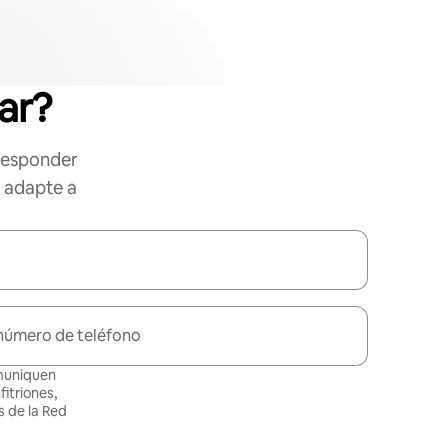
ar?
responder
e adapte a
número de teléfono
omuniquen
itriones,
 de la Red