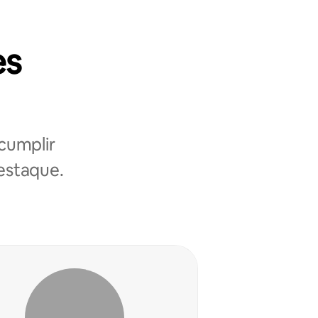
es
cumplir
destaque.