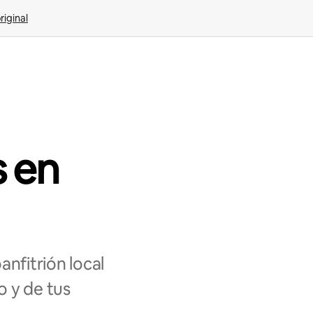
riginal
s en
nfitrión local
o y de tus