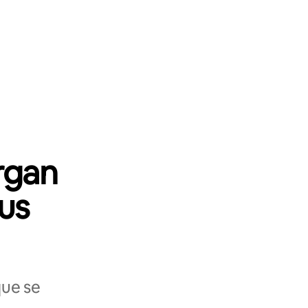
rgan
tus
que se