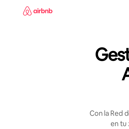
Ir
al
contenido
Gest
Con la Red d
en tu