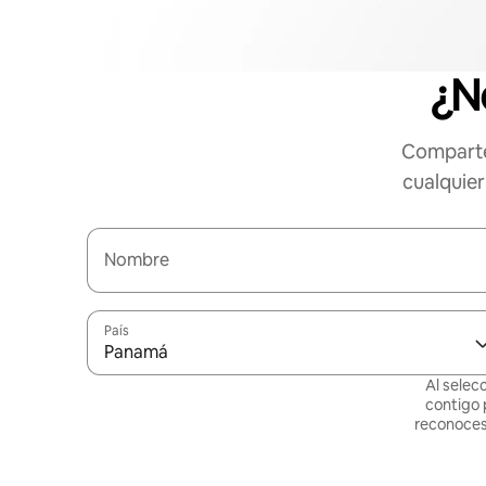
¿N
Comparte
cualquier
Nombre
País
Panamá
Al selec
contigo 
reconoces 