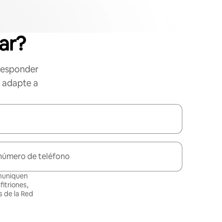
ar?
responder
e adapte a
número de teléfono
omuniquen
itriones,
 de la Red