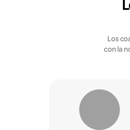
L
Los co
con la n