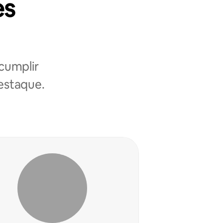
es
cumplir
destaque.