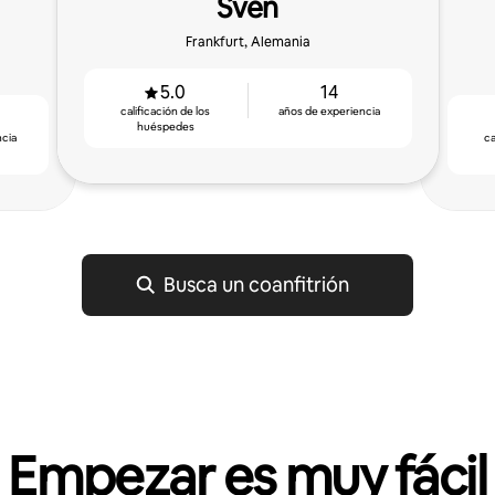
Sven
Frankfurt, Alemania
5.0
14
calificación de los
años de experiencia
huéspedes
ncia
ca
Busca un coanfitrión
Empezar es muy fácil