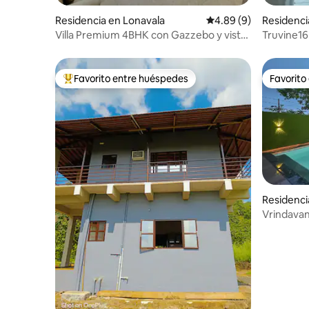
Residencia en Lonavala
Calificación promedio
4.89 (9)
Residenci
Villa Premium 4BHK con Gazzebo y vista
Truvine16 
a la colina
en lonaval
Favorito entre huéspedes
Favorito
De los mejores en Favorito entre huéspedes
Favorito
Residenci
Vrindavan 