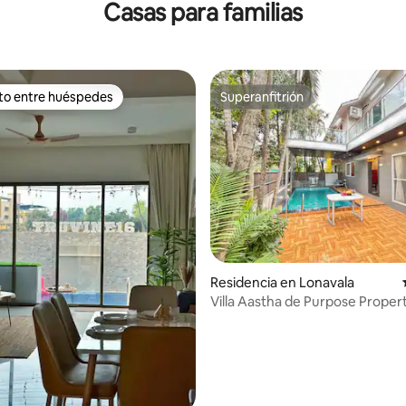
Casas para familias
balcón para fiestas
ito entre huéspedes
Superanfitrión
ejores en Favorito entre huéspedes
Superanfitrión
Residencia en Lonavala
Villa Aastha de Purpose Propert