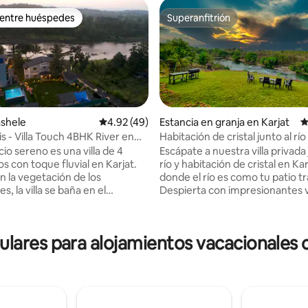
 entre huéspedes
Superanfitrión
 entre huéspedes
Superanfitrión
4.95 de 5; 155 evaluaciones
ashele
Calificación promedio: 4.92 de 5; 49 evaluac
4.92 (49)
Estancia en granja en Karjat
C
is - Villa Touch 4BHK River en
Habitación de cristal junto al río y
io sereno es una villa de 4
Escápate a nuestra villa privada 
s con toque fluvial en Karjat.
río y habitación de cristal en Kar
n la vegetación de los
donde el río es como tu patio t
s, la villa se baña en el
Despierta con impresionantes v
 cada noche creando su propia
desde nuestra única habitación 
a. Cuenta con un
separada de la villa rústica, e
ra disfrutar de tu café por la
sobre el agua. Con acceso direct
ares para alojamientos vacacionales 
na enorme terraza junto al río
puedes nadar, relajarte y disfrut
barbacoa o incluso yoga por la
serenidad de la naturaleza. Con nuestros
na piscina para esos largos de
3 dormitorios con baños adjunt
stas, un jardín para que tus hijos
escondite privado ofrece una 
s jueguen, un jacuzzi de 6
serena para aquellos que busc
a relajar tus músculos, cocina al
sumergirse en la belleza de la n