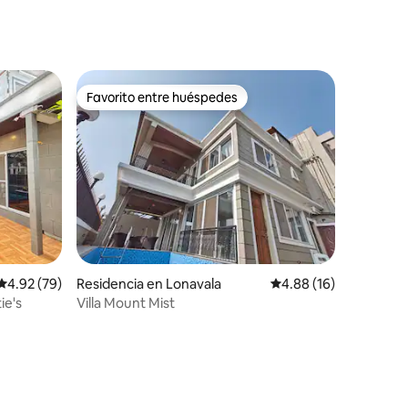
Favorito entre huéspedes
Favorito entre huéspedes
Calificación promedio: 4.92 de 5; 79 evaluaciones
4.92 (79)
Residencia en Lonavala
Calificación promedio:
4.88 (16)
ie's
Villa Mount Mist