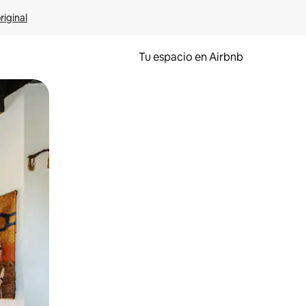
riginal
Tu espacio en Airbnb
ien tocando y deslizando la pantalla.