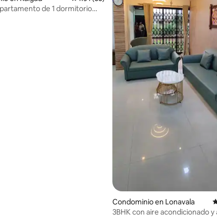
apartamento de 1 dormitorio
Imagica con piscina
 4.59 de 5; 17 evaluaciones
Condominio en Lonavala
C
3BHK con aire acondicionado y