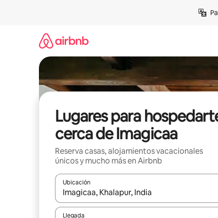
Ir
Pa
al
contenido
Lugares para hospedart
cerca de Imagicaa
Reserva casas, alojamientos vacacionales
únicos y mucho más en Airbnb
Ubicación
Cuando los resultados estén disponibles, podrás na
Llegada