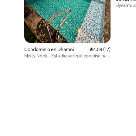
Elysium: 
cerca de 
Condominio en Dhamni
Calificación promedio:
4.59 (17)
Misty Nook - Estudio sereno con piscina
profunda