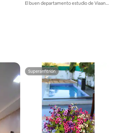
El buen departamento estudio de Viaan
cerca de Karjat y Chouk
Superanfitrión
Superanfitrión
iones