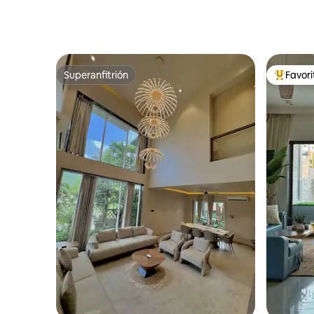
Superanfitrión
Favor
Superanfitrión
De los m