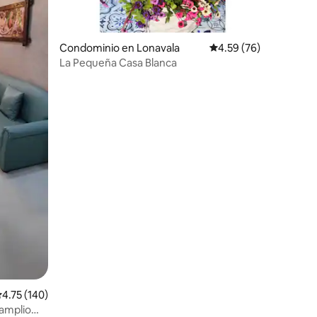
Condominio en Lonavala
Calificación promedio:
4.59 (76)
La Pequeña Casa Blanca
alificación promedio: 4.75 de 5; 140 evaluaciones
4.75 (140)
 amplio