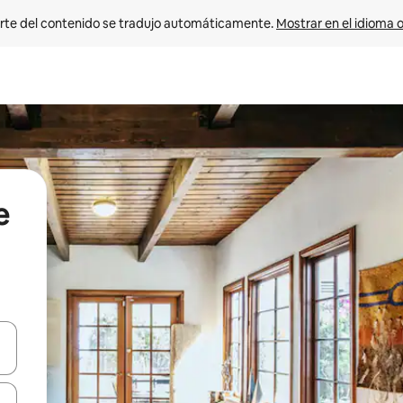
rte del contenido se tradujo automáticamente. 
Mostrar en el idioma o
e
vegar usando las teclas de las flechas hacia arriba y hacia abajo, o b