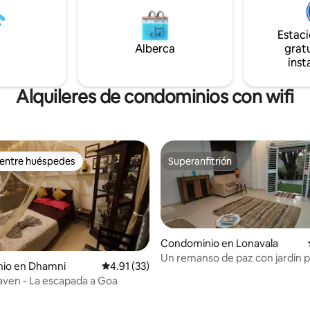
comedor, etc. ¡Así que
Alojamiento en una habitación d
, vive! *No se aceptan
de 2 a 4 huéspedes Villa con capacidad: 8
Estac
de despedidas de soltero.
huéspedes
Alberca
gratu
inst
Alquileres de condominios con wifi
 entre huéspedes
Superanfitrión
 entre huéspedes
Superanfitrión
Condominio en Lonavala
Un remanso de paz con jardín p
io en Dhamni
Calificación promedio: 4.91 de 5; 33 evaluac
4.91 (33)
ven - La escapada a Goa