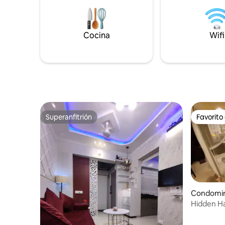
tarifa adicional). ¡RESERVA para relajarte
aire libre y 
en un ambiente tranquilo, para una
relájate, explora
reunión o para organizar la mejor parte
reservas 
Cocina
Wifi
de la historia!
Superanfitrión
Favorito
Superanfitrión
Favorito
Condomin
Hidden Ha