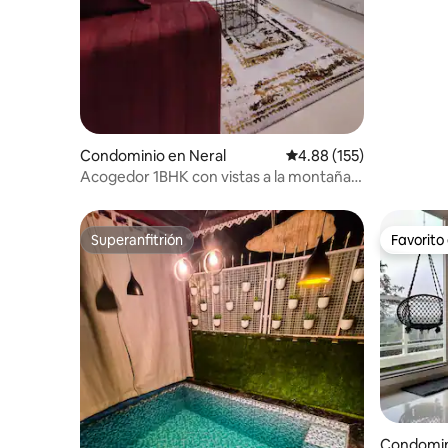
Condominio en Neral
Calificación promedio: 
4.88 (155)
Acogedor 1BHK con vistas a la montaña
Bhivpuri-Neral
Superanfitrión
Favorito
Superanfitrión
Favorito
Condomin