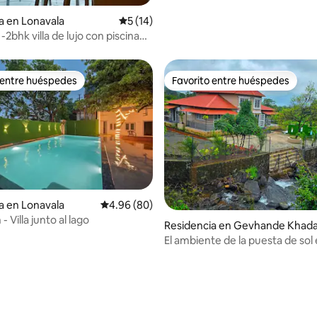
: 4.89 de 5; 9 evaluaciones
a en Lonavala
Calificación promedio: 5 de 5; 14 evaluac
5 (14)
-2bhk villa de lujo con piscina
a.
 entre huéspedes
Favorito entre huéspedes
 entre huéspedes
Favorito entre huéspedes
a en Lonavala
Calificación promedio: 4.96 de 5; 80 evaluac
4.96 (80)
- Villa junto al lago
Residencia en Gevhande Khad
El ambiente de la puesta de sol 
Pawna,