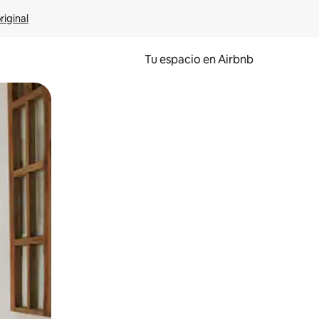
riginal
Tu espacio en Airbnb
ien tocando y deslizando la pantalla.