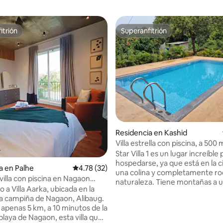
itrión
Superanfitrión
itrión
Superanfitrión
Residencia en Kashid
Villa estrella con piscina, a 500
la playa de Kashid
Star Villa 1 es un lugar increíble
hospedarse, ya que está en la 
a en Palhe
Calificación promedio: 4.78 de 5; 32 evaluac
4.78 (32)
una colina y completamente r
illa con piscina en Nagaon
naturaleza. Tiene montañas a un
a playa
 a Villa Aarka, ubicada en la
playa de Kashid al otro. Estamo
a campiña de Nagaon, Alibaug.
10 minutos a pie de la playa de 
 apenas 5 km, a 10 minutos de la
Nuestras comodidades son una 
4.76 de 5; 210 evaluaciones
laya de Nagaon, esta villa que
privada de 3 habitaciones con a