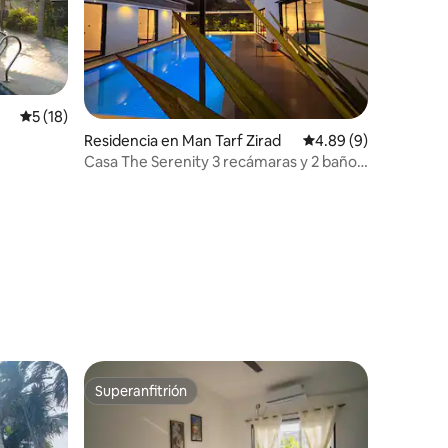
Calificación promedio: 5 de 5; 18 evaluaciones
5 (18)
Residencia en Man Tarf Zirad
Calificación promedio
4.89 (9)
Casa The Serenity 3 recámaras y 2 baños
con música y alberca las 24 horas
iones
Superanfitrión
Superanfitrión