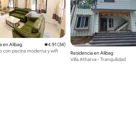
a en Alibag
Calificación promedio: 4.91 de 5; 34 evaluac
4.91 (34)
ujo con piscina moderna y wifi
Residencia en Alibag
Villa Atharva - Tranquilidad
 4.82 de 5; 28 evaluaciones