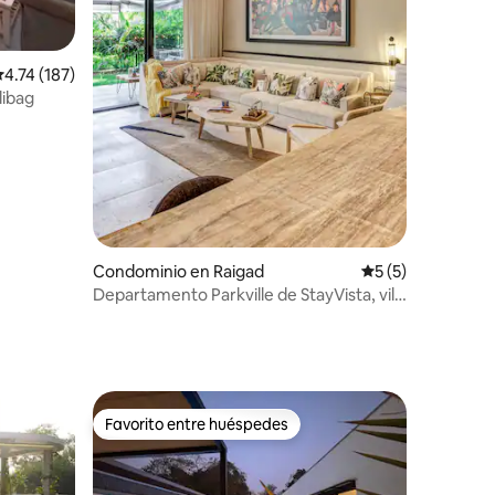
alificación promedio: 4.74 de 5; 187 evaluaciones
4.74 (187)
libag
iones
Condominio en Raigad
Calificación prom
5 (5)
Departamento Parkville de StayVista, villa
de 3 recámaras y 2 baños
Favorito entre huéspedes
Favorito entre huéspedes