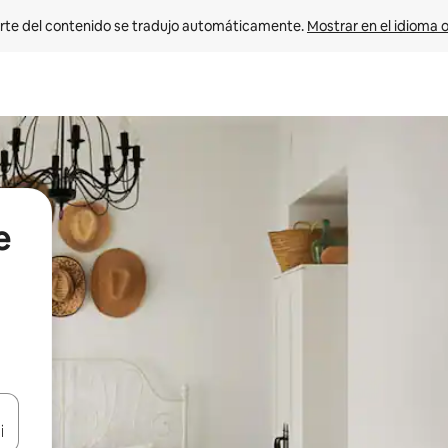
rte del contenido se tradujo automáticamente. 
Mostrar en el idioma o
e
vegar usando las teclas de las flechas hacia arriba y hacia abajo, o b