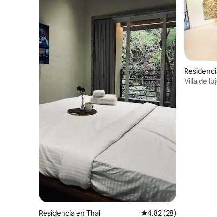
Residenci
Villa de l
Residencia en Thal
Calificación promedio:
4.82 (28)