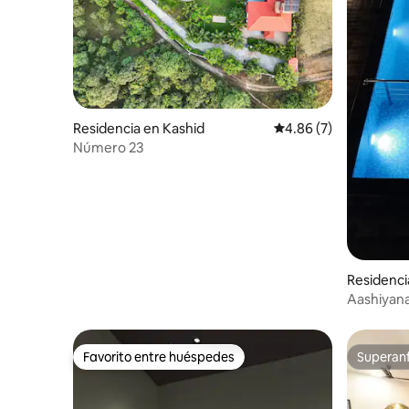
Residencia en Kashid
Calificación promedio
4.86 (7)
Número 23
Residenci
Aashiyana-
Favorito entre huéspedes
Superanf
Favorito entre huéspedes
Superanf