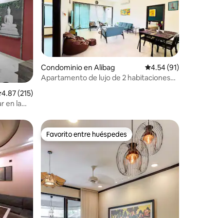
Condominio en Alibag
Calificación promedio:
4.54 (91)
Apartamento de lujo de 2 habitaciones
iones
en Alibaug
alificación promedio: 4.87 de 5; 215 evaluaciones
4.87 (215)
r en la
Favorito entre huéspedes
Favorito entre huéspedes