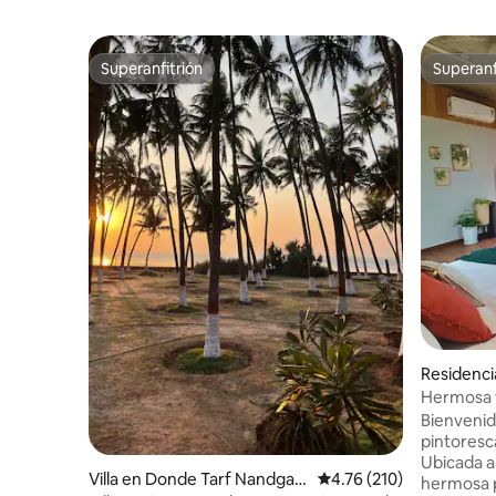
Superanfitrión
Superanf
Superanfitrión
Superanf
Residenci
Hermosa v
cerca de l
Bienvenido
pintoresc
Ubicada a
Villa en Donde Tarf Nandgao
Calificación promedio: 
4.76 (210)
hermosa p