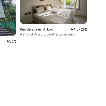
Residencia en Alibag
Calificación promedio:
4.57 (23)
Almond Villa Encuentra tu paraíso
iones
Calificación promedio: 5 de 5; 7 evaluaciones
5 (7)