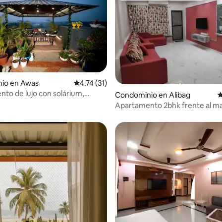
io en Awas
Calificación promedio: 4.74 de 5; 31 evaluac
4.74 (31)
to de lujo con solárium,
Condominio en Alibag
C
 cenadores en la azotea
Apartamento 2bhk frente al ma
playa de Alibag