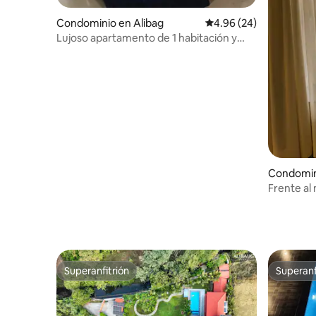
Condominio en Alibag
Calificación promedio:
4.96 (24)
Lujoso apartamento de 1 habitación y
cocina para la familia
Condomin
Frente al 
Superanfitrión
Superanf
Superanfitrión
Superanf