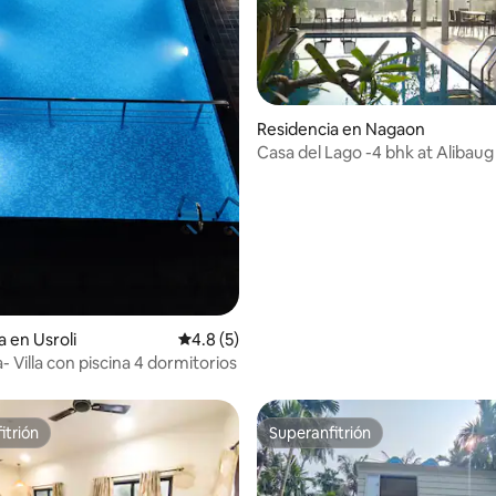
Residencia en Nagaon
Casa del Lago -4 bhk at Alibaug
: 4.86 de 5; 7 evaluaciones
a en Usroli
Calificación promedio: 4.8 de 5; 5 evaluac
4.8 (5)
 Villa con piscina 4 dormitorios
itrión
Superanfitrión
itrión
Superanfitrión