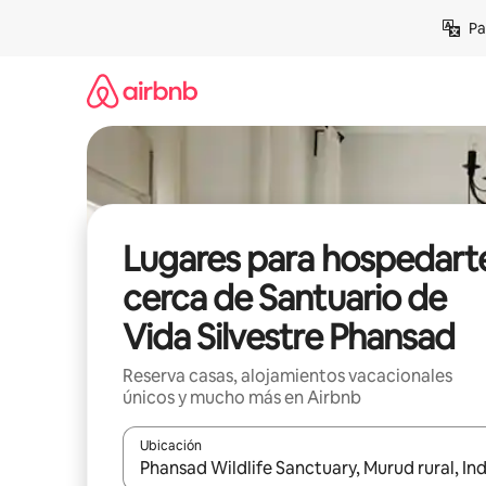
Ir
Pa
al
contenido
Lugares para hospedart
cerca de Santuario de
Vida Silvestre Phansad
Reserva casas, alojamientos vacacionales
únicos y mucho más en Airbnb
Ubicación
Cuando los resultados estén disponibles, podrás na