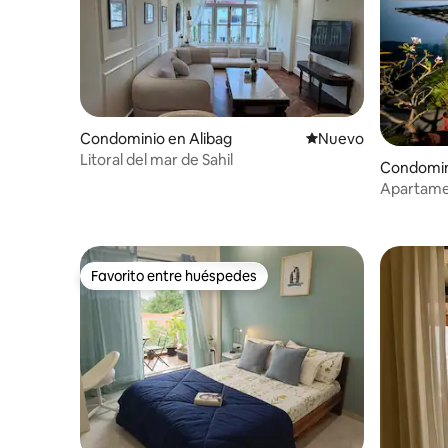
Condominio en Alibag
Nuevo alojamiento
Nuevo
Litoral del mar de Sahil
Condomin
Apartamen
piscina y
Favorito entre huéspedes
Favorito entre huéspedes