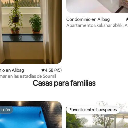
 4.96 de 5; 24 evaluaciones
Condominio en Alibag
C
Apartamento Ekakshar 2bhk, A
io en Alibag
Calificación promedio: 4.58 de 5; 45 evaluac
4.58 (45)
mar en las estadías de Soumil
Casas para familias
itrión
Favorito entre huéspedes
itrión
Favorito entre huéspedes