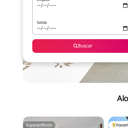
Salida
Buscar
Alo
Superanfitrión
Favor
Superanfitrión
De los m