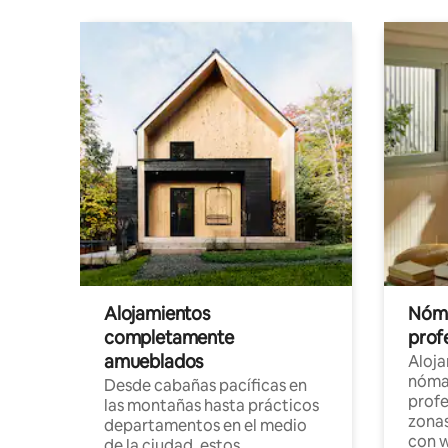
Alojamientos
Nóma
completamente
profe
amueblados
Aloj
nómad
Desde cabañas pacíficas en
profe
las montañas hasta prácticos
zonas
departamentos en el medio
con w
de la ciudad, estos