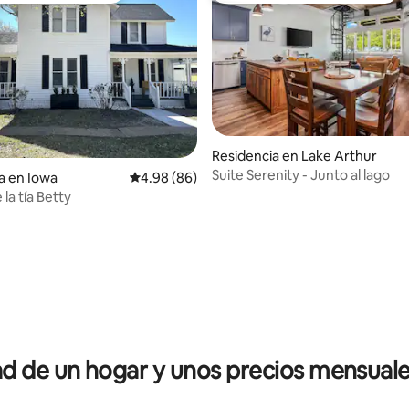
 4.61 de 5; 18 evaluaciones
Residencia en Lake Arthur
Suite Serenity - Junto al lago
a en Iowa
Calificación promedio: 4.98 de 5; 86 evaluac
4.98 (86)
 la tía Betty
 de un hogar y unos precios mensuale