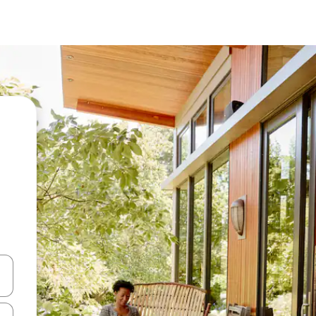
vegar usando las teclas de las flechas hacia arriba y hacia abajo, o b