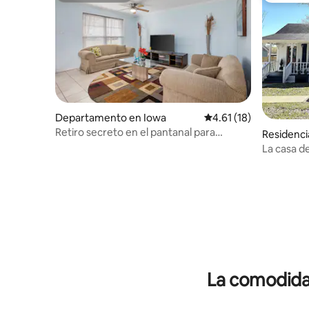
Departamento en Iowa
Calificación promedio:
4.61 (18)
Retiro secreto en el pantanal para
Residenci
descansar y relajarse - HAR1
La casa de
La comodidad