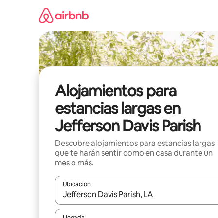
Ir
al
contenido
Alojamientos para
estancias largas en
Jefferson Davis Parish
Descubre alojamientos para estancias largas
que te harán sentir como en casa durante un
mes o más.
Ubicación
Cuando los resultados estén disponibles, podrás na
Llegada