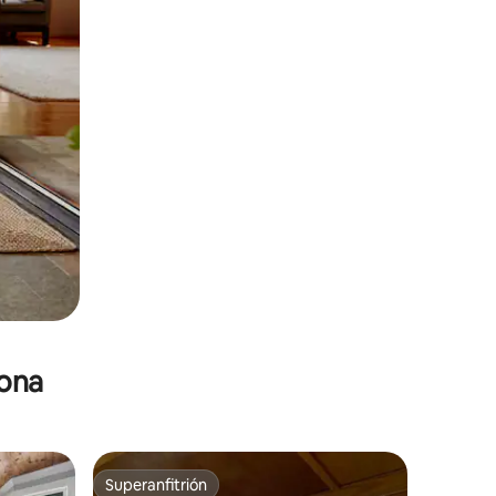
zona
Superanfitrión
re huéspedes
Superanfitrión