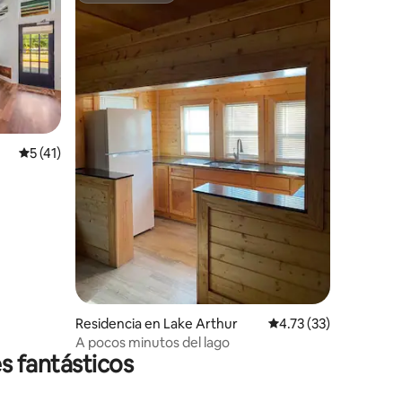
Calificación promedio: 5 de 5; 41 evaluaciones
5 (41)
iones
Residencia en Lake Arthur
Calificación promedio
4.73 (33)
A pocos minutos del lago
s fantásticos