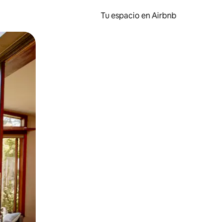
Tu espacio en Airbnb
ien tocando y deslizando la pantalla.