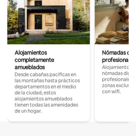
Alojamientos
Nómadas digit
completamente
profesionales 
amueblados
Alojamientos 
nómadas digita
Desde cabañas pacíficas en
profesionales d
las montañas hasta prácticos
zonas exclusiva
departamentos en el medio
con wifi.
de la ciudad, estos
alojamientos amueblados
tienen todas las amenidades
de un hogar.