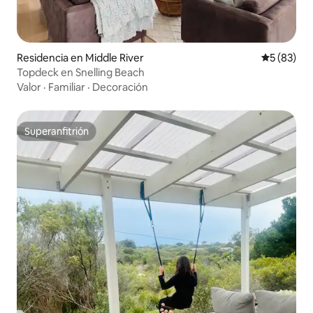
Residencia en Middle River
Calificaci
5 (83)
Topdeck en Snelling Beach
Valor
·
Familiar
·
Decoración
Superanfitrión
Superanfitrión