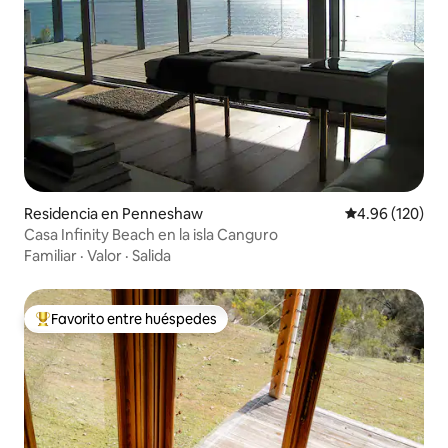
Residencia en Penneshaw
Calificación pr
4.96 (120)
Casa Infinity Beach en la isla Canguro
Familiar
·
Valor
·
Salida
Favorito entre huéspedes
De los mejores en Favorito entre huéspedes