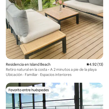
Residencia en Island Beach
Calificación 
4.92 (13)
Retiro natural en la costa • A 2 minutos a pie de la playa
Ubicación
·
Familiar
·
Espacios interiores
Favorito entre huéspedes
Favorito entre huéspedes