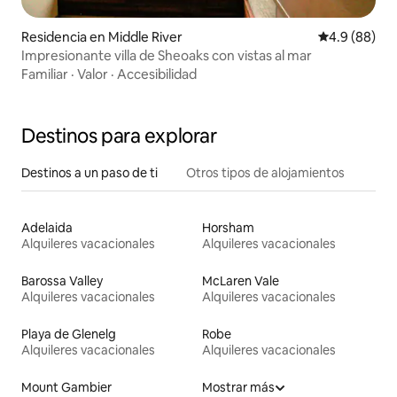
Residencia en Middle River
Calificación
4.9 (88)
Impresionante villa de Sheoaks con vistas al mar
Familiar
·
Valor
·
Accesibilidad
Destinos para explorar
Destinos a un paso de ti
Otros tipos de alojamientos
Adelaida
Horsham
Alquileres vacacionales
Alquileres vacacionales
Barossa Valley
McLaren Vale
Alquileres vacacionales
Alquileres vacacionales
Playa de Glenelg
Robe
Alquileres vacacionales
Alquileres vacacionales
Mount Gambier
Mostrar más