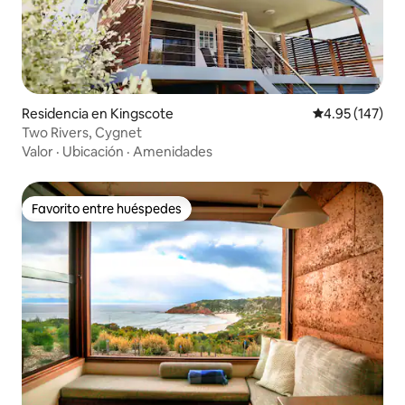
Residencia en Kingscote
Calificación p
4.95 (147)
Two Rivers, Cygnet
Valor
·
Ubicación
·
Amenidades
Favorito entre huéspedes
Favorito entre huéspedes