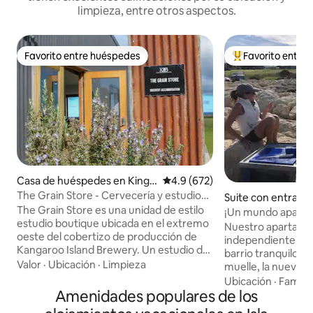
limpieza, entre otros aspectos.
Favorito entre huéspedes
Favorito entre
Favorito entre huéspedes
De los mejores en
Casa de huéspedes en Kings
Calificación promedio: 4.9 de 5
4.9 (672)
cote
The Grain Store - Cervecería y estudio
Suite con entrada
en Kangaroo Island
The Grain Store es una unidad de estilo
iente en Emu Bay
¡Un mundo aparte
estudio boutique ubicada en el extremo
Nuestro apartame
oeste del cobertizo de producción de
independiente se
Kangaroo Island Brewery. Un estudio de
barrio tranquilo, a
un dormitorio con una cama tamaño
Valor
·
Ubicación
·
Limpieza
muelle, la nueva r
queen, cocina pequeña y un weber q en
famosa playa de are
Ubicación
·
Familia
la terraza. ¡Estamos completamente
Amenidades populares de los
apartamento está e
fuera de la red! Un cómodo sofá cama y
nuestra casa de do