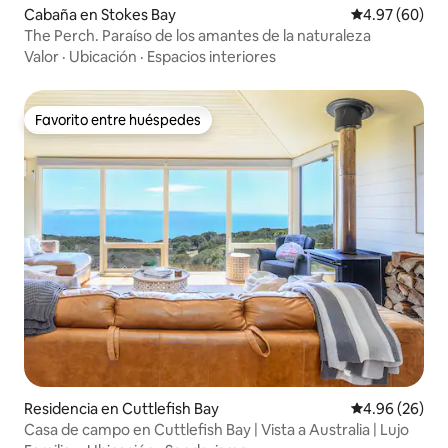
Cabaña en Stokes Bay
Calificación p
4.97 (60)
The Perch. Paraíso de los amantes de la naturaleza
Valor
·
Ubicación
·
Espacios interiores
Favorito entre huéspedes
Favorito entre huéspedes
Residencia en Cuttlefish Bay
Calificación p
4.96 (26)
Casa de campo en Cuttlefish Bay | Vista a Australia | Lujo