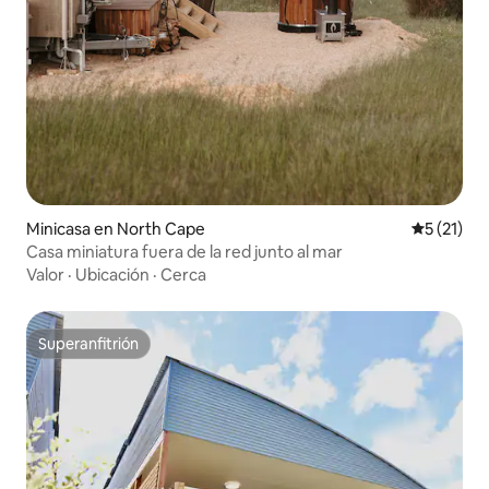
Minicasa en North Cape
Calificaci
5 (21)
Casa miniatura fuera de la red junto al mar
Valor
·
Ubicación
·
Cerca
Superanfitrión
Superanfitrión