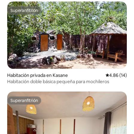
Superanfitrión
Superanfitrión
Habitación privada en Kasane
Calificación 
4.86 (14)
Habitación doble básica pequeña para mochileros
Superanfitrión
Superanfitrión