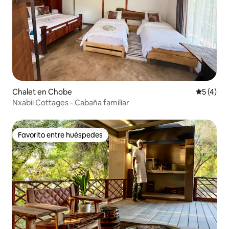
Chalet en Chobe
Calificac
5 (4)
Nxabii Cottages - Cabaña familiar
Favorito entre huéspedes
Favorito entre huéspedes