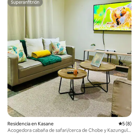
Superanfitrión
Superanfitrión
Residencia en Kasane
Calificac
5 (8)
Acogedora cabaña de safari/cerca de Chobe y Kazungula
Bridge